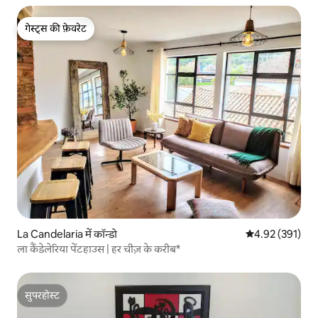
गेस्ट्स की फ़ेवरेट
गेस्ट्स की फ़ेवरेट
La Candelaria में कॉन्डो
औसत रेटिंग 5 में स
4.92 (391)
ला कैंडेलेरिया पेंटहाउस | हर चीज़ के करीब*
सुपरहोस्ट
सुपरहोस्ट