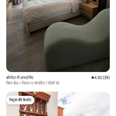
बोगोटा में अपार्टमेंट
औसत रेटिंग 5 में 
4.92 (39)
किंग बेड + विस्टा ए मॉन्सेरेट | पीसो 19
गेस्ट्स की फ़ेवरेट
गेस्ट्स की फ़ेवरेट