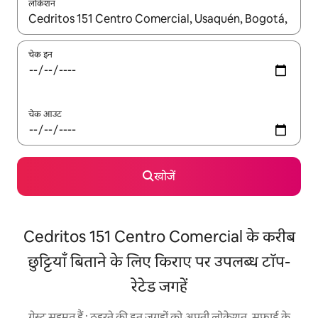
लोकेशन
नतीजों के उपलब्ध होने पर, अप और डाउन 'ऐरो की' का इस्तेमाल करके नेविगेट करें
चेक इन
चेक आउट
खोजें
Cedritos 151 Centro Comercial के करीब
छुट्टियाँ बिताने के लिए किराए पर उपलब्ध टॉप-
रेटेड जगहें
गेस्ट सहमत हैं : ठहरने की इन जगहों को अपनी लोकेशन, सफ़ाई के