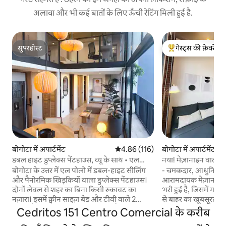
अलावा और भी कई बातों के लिए ऊँची रेटिंग मिली हुई है.
सुपरहोस्ट
गेस्ट्स की फ़ेवरेट
सुपरहोस्ट
गेस्ट्स का टॉप फ़ेवरेट
बोगोटा में अपार्टमेंट
औसत रेटिंग 5 में से 4.86, 116 समीक्षाएँ
4.86 (116)
बोगोटा में अपार्टमेंट
डबल हाइट डुप्लेक्स पेंटहाउस, व्यू के साथ • एल
नया! मेज़ानाइन वाला आ
पोलो
आरामदायक और अनो
बोगोटा के उत्तर में एल पोलो में डबल-हाइट सीलिंग
- चमकदार, आधुनिक लॉ
और पैनोरमिक खिड़कियों वाला डुप्लेक्स पेंटहाउस।
आरामदायक मेज़ानाइन ह
दोनों लेवल से शहर का बिना किसी रुकावट का
भरी हुई है, जिसमें गर्मज
नज़ारा। इसमें क्वीन साइज़ बेड और टीवी वाले 2
से बाहर का खूबसूरत नज़
बेडरूम हैं, जिनमें 4 मेहमान ठहर सकते हैं। 2 बाथरूम,
लोकेशन: शांत, सुरक्षि
Cedritos 151 Centro Comercial के करीब
पूरी तरह से सुसज्जित किचन, डाइनिंग रूम, काम करने
करीब: रेस्टोरेंट, कैफ़े