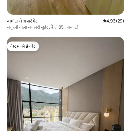
बोगोटा में अपार्टमेंट
औसत रेटिंग 5 में 
4.93 (29)
जकूज़ी वाला लक्ज़री सुईट, कैले 85, ज़ोना टी
गेस्ट्स की फ़ेवरेट
गेस्ट्स की फ़ेवरेट