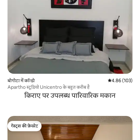
बोगोटा में कॉन्डो
औसत रेटिंग 5 में स
4.86 (103)
Apartho स्टूडियो Unicentro के बहुत करीब है
किराए पर उपलब्ध पारिवारिक मकान
गेस्ट्स की फ़ेवरेट
गेस्ट्स की फ़ेवरेट