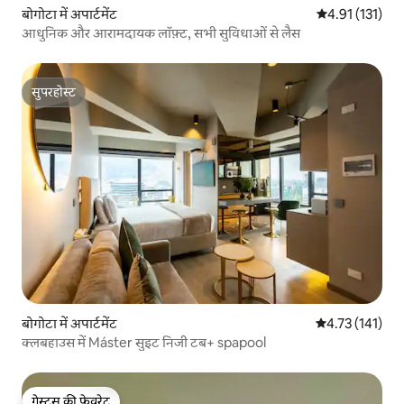
बोगोटा में अपार्टमेंट
औसत रेटिंग 5 में स
4.91 (131)
आधुनिक और आरामदायक लॉफ़्ट, सभी सुविधाओं से लैस
सुपरहोस्ट
सुपरहोस्ट
बोगोटा में अपार्टमेंट
औसत रेटिंग 5 में स
4.73 (141)
क्लबहाउस में Máster सुइट निजी टब+ spapool
गेस्ट्स की फ़ेवरेट