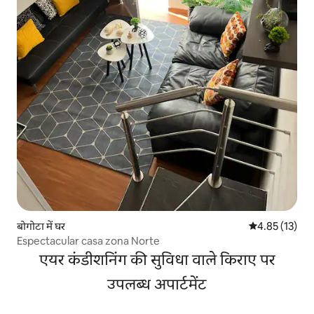
बोगोटा में घर
औसत रेटिंग 5 में 
4.85 (13)
Espectacular casa zona Norte
एयर कंडीशनिंग की सुविधा वाले किराए पर
उपलब्ध अपार्टमेंट