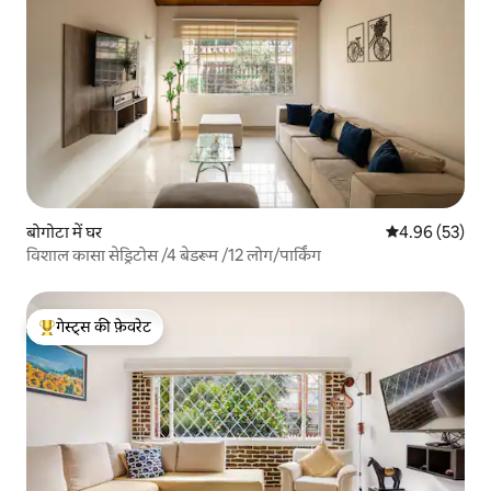
बोगोटा में घर
औसत रेटिंग 5 में 
4.96 (53)
विशाल कासा सेड्रिटोस /4 बेडरूम /12 लोग/पार्किंग
गेस्ट्स की फ़ेवरेट
गेस्ट्स का टॉप फ़ेवरेट