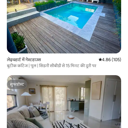
लेइचहार्ट में गेस्टहाउस
औसत रेटिंग 5 में स
4.86 (105)
बुटीक कॉटेज | पूल | सिडनी सीबीडी से 15 मिनट की दूरी पर
सुपरहोस्ट
सुपरहोस्ट