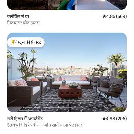
क्लेर्विल में घर
औसत रेटिंग 5 में स
4.85 (569)
पिटवाटर बोट हाउस
गेस्ट्स की फ़ेवरेट
गेस्ट्स का टॉप फ़ेवरेट
सरी हिल्स में अपार्टमेंट
औसत रेटिंग 5 में स
4.98 (206)
Surry Hills के बीचों - बीच रहने वाला पेंटहाउस