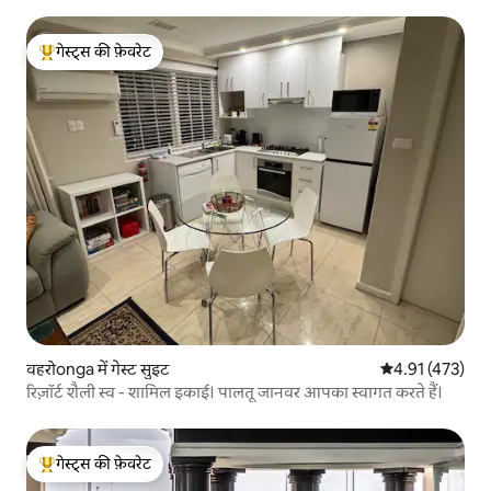
गेस्ट्स की फ़ेवरेट
गेस्ट्स का टॉप फ़ेवरेट
वहरोonga में गेस्ट सुइट
औसत रेटिंग 5 में स
4.91 (473)
रिज़ॉर्ट शैली स्व - शामिल इकाई। पालतू जानवर आपका स्वागत करते हैं।
गेस्ट्स की फ़ेवरेट
गेस्ट्स का टॉप फ़ेवरेट