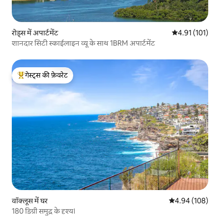
रोड्स में अपार्टमेंट
औसत रेटिंग 5 में स
4.91 (101)
शानदार सिटी स्काईलाइन व्यू के साथ 1BRM अपार्टमेंट
गेस्ट्स की फ़ेवरेट
गेस्ट्स का टॉप फ़ेवरेट
वॉक्लूस में घर
औसत रेटिंग 5 में स
4.94 (108)
180 डिग्री समुद्र के दृश्य।