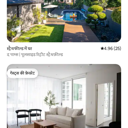
स्ट्रैथफील्ड में घर
औसत रेटिंग 5 में 
4.96 (25)
द पाम्स | पूलसाइड रिट्रीट स्ट्रैथफ़ील्ड
गेस्ट्स की फ़ेवरेट
गेस्ट्स की फ़ेवरेट