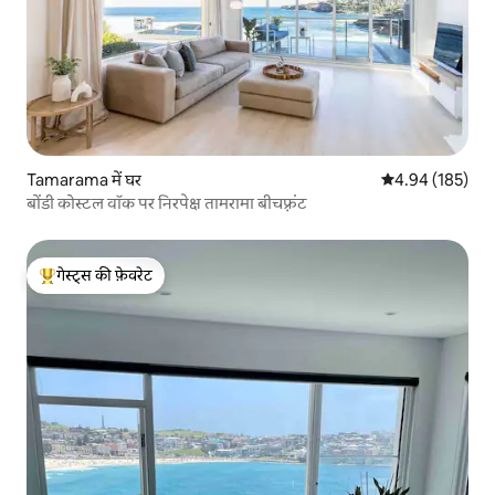
Tamarama में घर
औसत रेटिंग 5 में स
4.94 (185)
बोंडी कोस्टल वॉक पर निरपेक्ष तामरामा बीचफ़्रंट
गेस्ट्स की फ़ेवरेट
गेस्ट्स का टॉप फ़ेवरेट