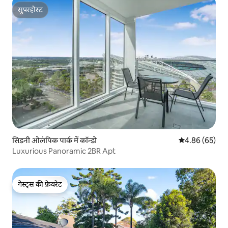
सुपरहोस्ट
सुपरहोस्ट
सिडनी ओलंपिक पार्क में कॉन्डो
औसत रेटिंग 5 में 
4.86 (65)
Luxurious Panoramic 2BR Apt
गेस्ट्स की फ़ेवरेट
गेस्ट्स की फ़ेवरेट