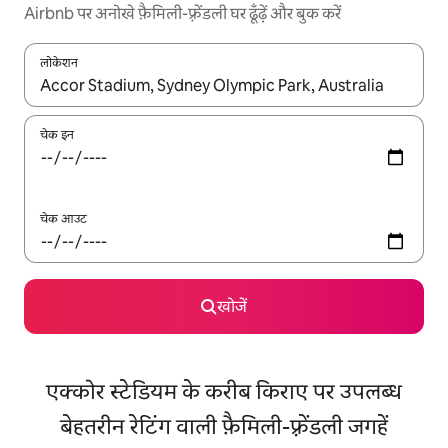
Airbnb पर अनोखे फ़ैमिली-फ़्रेंडली घर ढूँढ़ें और बुक करें
लोकेशन
नतीजों के उपलब्ध होने पर, अप और डाउन 'ऐरो की' का इस्तेमाल करके नेविगेट करें
चेक इन
चेक आउट
खोजें
एक्कोर स्टेडियम के करीब किराए पर उपलब्ध
बेहतरीन रेटिंग वाली फ़ैमिली-फ़्रेंडली जगहें