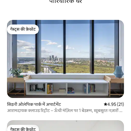
पारिवारिक घर
गेस्ट्स की फ़ेवरेट
गेस्ट्स की फ़ेवरेट
सिडनी ओलंपिक पार्क में अपार्टमेंट
औसत रेटिंग 5 में 
4.95 (21)
आरामदायक क्लाउड रिट्रीट – ऊँची मंज़िल पर 1 बेडरूम, खूबसूरत नज़ारों के
साथ
गेस्ट्स की फ़ेवरेट