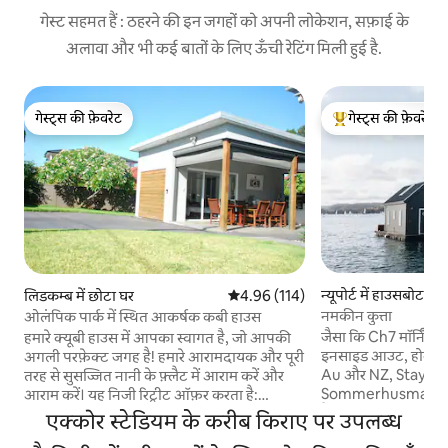
गेस्ट सहमत हैं : ठहरने की इन जगहों को अपनी लोकेशन, सफ़ाई के
अलावा और भी कई बातों के लिए ऊँची रेटिंग मिली हुई है.
गेस्ट्स की फ़ेवरेट
गेस्ट्स की फ़ेवरेट
गेस्ट्स की फ़ेवरेट
गेस्ट्स का टॉप फ़ेवरेट
न्यूपोर्ट में हाउसबोट
लिडकम्ब में छोटा घर
औसत रेटिंग 5 में से 4.96, 114 समीक्षाएँ
4.96 (114)
नमकीन कुत्ता
ओलंपिक पार्क में स्थित आकर्षक कबी हाउस
जैसा कि Ch7 मॉर्निंग स
हमारे क्यूबी हाउस में आपका स्वागत है, जो आपकी
इनसाइड आउट, होम्स टू 
अगली परफ़ेक्ट जगह है! हमारे आरामदायक और पूरी
Au और NZ, Stayawhi
तरह से सुसज्जित नानी के फ़्लैट में आराम करें और
Sommerhusmagasine
आराम करें। यह निजी रिट्रीट ऑफ़र करता है:
है नमक की हवा की गंध, पानी की आवाज़, सूरज की
आरामदायक रातों के लिए डबल साइज़ के बेड वाला 1
एक्कोर स्टेडियम के करीब किराए पर उपलब्ध
लहरों से चमकती है जो 
बेडरूम 1 आधुनिक बाथरूम और लॉन्ड्री खास ओपन -