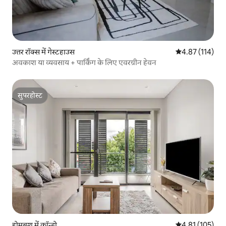
उत्तर रॉक्स में गेस्टहाउस
औसत रेटिंग 5 में स
4.87 (114)
अवकाश या व्यवसाय + पार्किंग के लिए एवरग्रीन हेवन
सुपरहोस्ट
सुपरहोस्ट
होमबश में कॉन्डो
औसत रेटिंग 5 में स
4.81 (105)