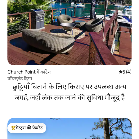
Church Point में कॉटेज
औसत रेटिंग 5
5 (4)
वॉटरफ़्रंट ट्रिप।
छुट्टियाँ बिताने के लिए किराए पर उपलब्ध अन्य
जगहें, जहाँ लेक तक जाने की सुविधा मौजूद है
गेस्ट्स की फ़ेवरेट
गेस्ट्स का टॉप फ़ेवरेट