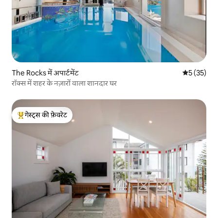
The Rocks में अपार्टमेंट
औसत रेटिंग 5 
5 (35)
रॉक्स में शहर के नज़ारों वाला शानदार घर
गेस्ट्स की फ़ेवरेट
गेस्ट्स का टॉप फ़ेवरेट