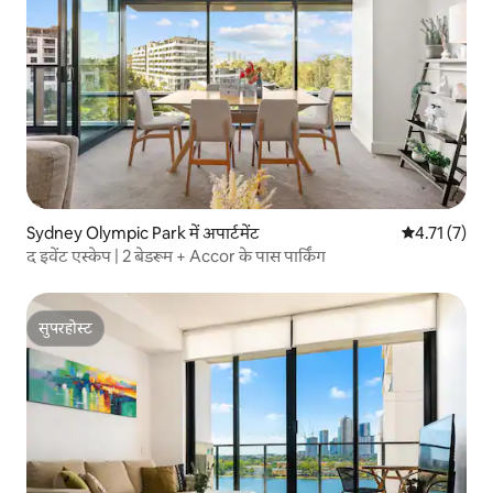
Sydney Olympic Park में अपार्टमेंट
औसत रेटिंग 5 मे
4.71 (7)
द इवेंट एस्केप | 2 बेडरूम + Accor के पास पार्किंग
सुपरहोस्ट
सुपरहोस्ट