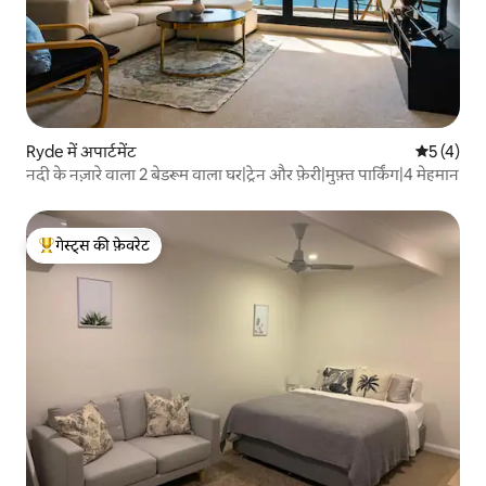
Ryde में अपार्टमेंट
औसत रेटिंग 5
5 (4)
नदी के नज़ारे वाला 2 बेडरूम वाला घर|ट्रेन और फ़ेरी|मुफ़्त पार्किंग|4 मेहमान
गेस्ट्स की फ़ेवरेट
गेस्ट्स का टॉप फ़ेवरेट