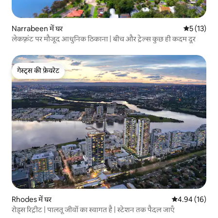
Narrabeen में घर
औसत रेटिंग 5 
5 (13)
लेकफ़्रंट पर मौजूद आधुनिक ठिकाना | बीच और ट्रेल्स कुछ ही कदम दूर
गेस्ट्स की फ़ेवरेट
गेस्ट्स की फ़ेवरेट
Rhodes में घर
औसत रेटिंग 5 में 
4.94 (16)
रोड्स रिट्रीट | पालतू जीवों का स्वागत है | स्टेशन तक पैदल जाएँ