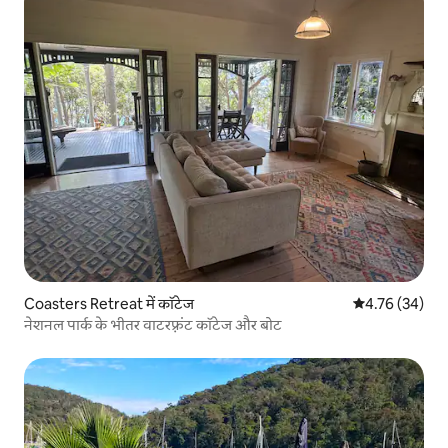
Coasters Retreat में कॉटेज
औसत रेटिंग 5 में 
4.76 (34)
नेशनल पार्क के भीतर वाटरफ़्रंट कॉटेज और बोट