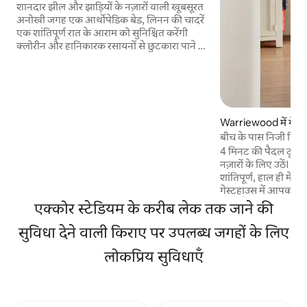
स्टूडियो!
शानदार झील और झाड़ियों के नज़ारों वाली खूबसूरत
अनोखी जगह एक आर्थोपेडिक बेड, लिनन की चादरें
एक शांतिपूर्ण रात के आराम को सुनिश्चित करेंगी
क्लोरीन और हानिकारक रसायनों से छुटकारा पाने के
लिए फ़ुल हाउस वॉटर फ़िल्टरेशन सिस्टम पूरी तरह से
आधुनिक छोटा रसोईघर, चाय, कॉफ़ी, तेल, नमक
और काली मिर्च + फ़्रीज़र में मौजूद खाने-पीने की
चीज़ें, स्मार्ट टीवी, Netflix + अन्य प्रोवाइडर, वॉशिंग
मशीन, बार टेबल और वार्डरोब इसे उत्तरी समुद्र तटों
Warriewood में गेस्
की सही छुट्टी बनाते हैं किराए पर सॉना, कश्ती, खाट
बीच के पास निजी विशाल
और बाइक $ 50 का शुल्क जल्दी चेक इन या देर से
फ़ाई
चेक आउट। $10 ड्रायर
4 मिनट की पैदल दूरी पर
नज़ारों के लिए उठें। सुरम्य
शांतिपूर्ण, हाल ही में 
गेस्टहाउस में आपका स्वा
सेंटर, कैफ़े और रेस्तरां
एक्कोर स्टेडियम के करीब लेक तक जाने की
पर सुविधाजनक रूप से स्थ
सुविधा देने वाली किराए पर उपलब्ध जगहों के लिए
बहुत करीब। आपकी सभी 
बहुत सारे स्टोरेज और उ
लोकप्रिय सुविधाएँ
बाथरूम। तेज़, कुशल इं
करने के लिए शांत जगह।
आराम करें। गर्मियों में 