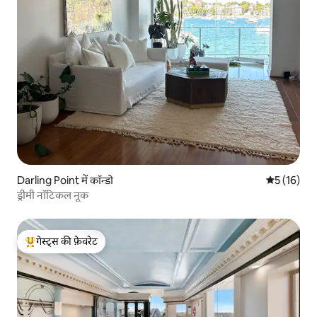
Darling Point में कॉन्डो
औसत रेटिंग 5 
5 (16)
ड्रीमी नॉटिकल नूक
गेस्ट्स की फ़ेवरेट
गेस्ट्स का टॉप फ़ेवरेट