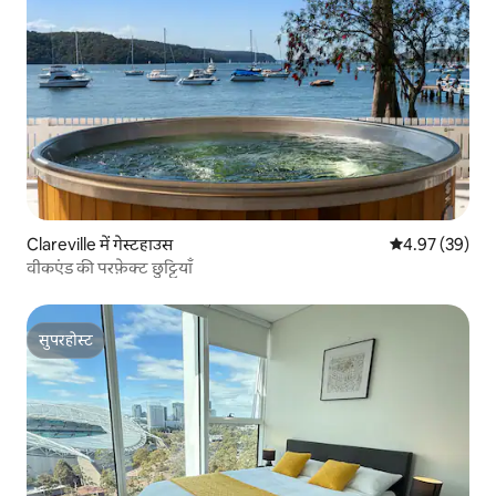
Clareville में गेस्टहाउस
औसत रेटिंग 5 में 
4.97 (39)
वीकएंड की परफ़ेक्ट छुट्टियाँ
सुपरहोस्ट
सुपरहोस्ट