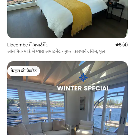
Lidcombe में अपार्टमेंट
औसत रेटिंग 5
5 (4)
ओलंपिक पार्क में प्यारा अपार्टमेंट - मुफ़्त कारपार्क, जिम, पूल
गेस्ट्स की फ़ेवरेट
गेस्ट्स की फ़ेवरेट