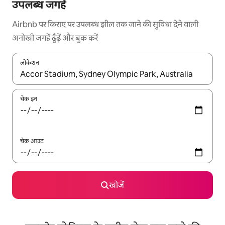
उपलब्ध जगहें
Airbnb पर किराए पर उपलब्ध झील तक जाने की सुविधा देने वाली
अनोखी जगहें ढूँढ़ें और बुक करें
लोकेशन
नतीजों के उपलब्ध होने पर, अप और डाउन 'ऐरो की' का इस्तेमाल करके नेविगेट करें
चेक इन
चेक आउट
खोजें