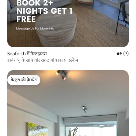
Seaforth में गेस्टहाउस
औसत रेटिंग 5
5 (7)
हार्बर व्यू के साथ वॉटरफ़्रंट बोथहाउस एस्केप
गेस्ट्स की फ़ेवरेट
गेस्ट्स की फ़ेवरेट