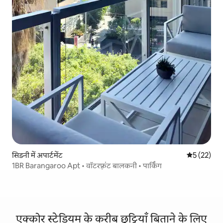
सिडनी में अपार्टमेंट
औसत रेटिंग 5 
5 (22)
1BR Barangaroo Apt • वॉटरफ़्रंट बालकनी • पार्किंग
एक्कोर स्टेडियम के करीब छुट्टियाँ बिताने के लिए