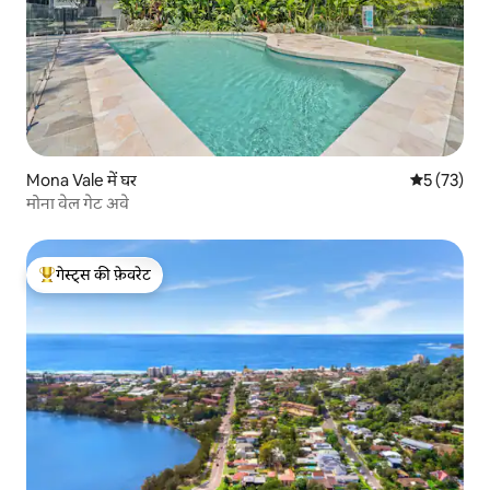
Mona Vale में घर
औसत रेटिंग 5 
5 (73)
मोना वेल गेट अवे
गेस्ट्स की फ़ेवरेट
गेस्ट्स का टॉप फ़ेवरेट