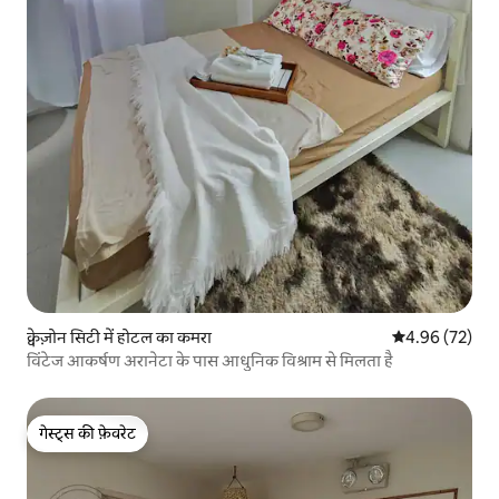
क्वेज़ोन सिटी में होटल का कमरा
औसत रेटिंग 5 में 
4.96 (72)
विंटेज आकर्षण अरानेटा के पास आधुनिक विश्राम से मिलता है
गेस्ट्स की फ़ेवरेट
गेस्ट्स की फ़ेवरेट