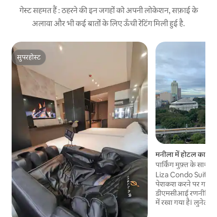
गेस्ट सहमत हैं : ठहरने की इन जगहों को अपनी लोकेशन, सफ़ाई के
अलावा और भी कई बातों के लिए ऊँची रेटिंग मिली हुई है.
सुपरहोस्ट
सुपरहोस्ट
मनीला में होटल का कम
पार्किंग मुफ़्त के सा
Liza Condo Suites 
पेशकश करने पर गर्व है। इमारत टोरे डी मनी
डीएमसीआई रणनीतिक र
में रखा गया है। लुनेटा पार्ट फ़िलिपींस नेशनल पार्क
और एशिया के 8वें सबस