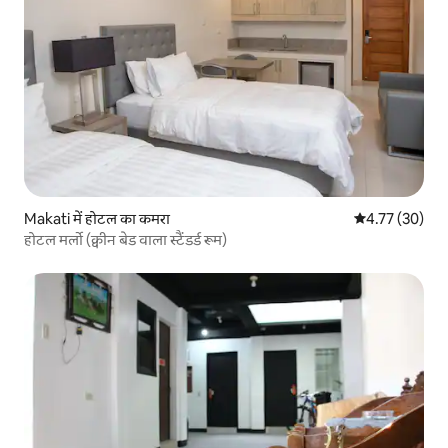
Makati में होटल का कमरा
औसत रेटिंग 5 में 
4.77 (30)
होटल मर्लो (क्वीन बेड वाला स्टैंडर्ड रूम)