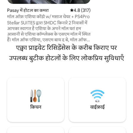
करते हुए नज़ारा लाजवाब है। अपने राजसी सूर
साथ मनीला खाड़ी का स
Pasay में होटल का कमरा
औसत रेटिंग 5 में से 4.8, 317 समीक्षाएँ
4.8 (317)
मनीला के सभी पर्यटन स्थलों
मॉल ऑफ़ एशिया कोंडो w/ मसाज चेयर + PS4Pro
क्लासिक मनीला थीम के
Stellar SUITES द्वारा SMDC किनारे 2 निवासों में
जिसमें सभी प्रीमियम फ़र
आपका स्वागत है एशिया के अपने मॉल घर! हम
अनुभव के लिए अनुकूल लिनेन है
आसानी से एशिया कॉम्प्लेक्स के एसएम मॉल में स्थित
आपका स्वागत है!
हैं। मॉल ऑफ एशिया, एसएम बाय द बे, मॉल ऑफ
एशिया एरिना और भोजन, खरीदारी और मनोरंजन
एक्वा प्राइवेट रिसिडेंसेस के करीब किराए पर
केंद्रों की एक विस्तृत श्रृंखला से कुछ पैदल दूरी पर।
NAIAX के माध्यम से अंतर्राष्ट्रीय हवाई अड्डों के लिए
उपलब्ध बुटीक होटलों के लिए लोकप्रिय सुविधाएँ
भी सुलभ इन सभी रोमांचक गतिविधियों का आनंद
लें, और तारकीय सुइट्स के लिए घर आओ! आराम से
रहें क्योंकि हम आपको अपने लक्जरी तारकीय
मालिश कुर्सी और प्लेस्टेशन गेम के साथ पूरी तरह से
अपने प्रवास का आनंद लेने के लिए लाड़ प्यार करते हैं
किचन
वाईफ़ाई