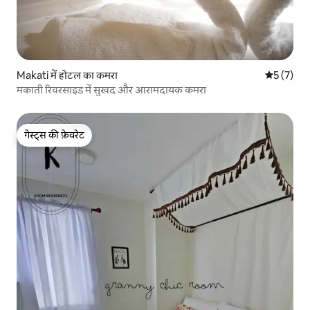
Makati में होटल का कमरा
औसत रेटिंग 5
5 (7)
मकाती रिवरसाइड में सुखद और आरामदायक कमरा
गेस्ट्स की फ़ेवरेट
गेस्ट्स की फ़ेवरेट