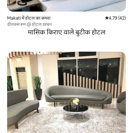
Makati में होटल का कमरा
औसत रेटिंग 5 में 
4.79 (42)
डीलक्स रूम @ होटल डरबन
मासिक किराए वाले बुटीक होटल