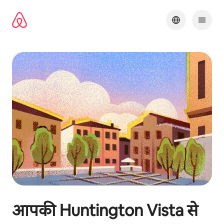
इसे
छोड़कर
सीधा
कॉन्टेंट
पर
जाएँ
आपकी
Huntington Vista
से