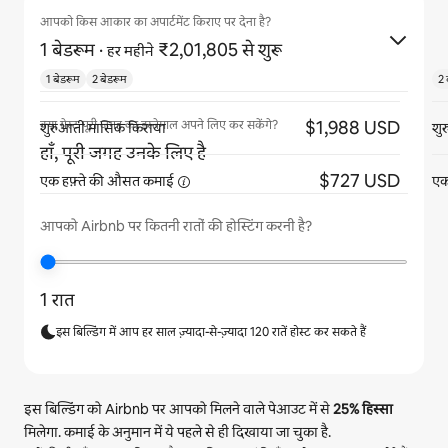
आपको किस आकार का अपार्टमेंट किराए पर देना है?
1 बेडरूम
·
₹2,01,805 से शुरू
हर महीने
1 बेडरूम
2 बेडरूम
2 
$1,988 USD
क्या गेस्ट पूरी जगह का इस्तेमाल अपने लिए कर सकेंगे?
शुरुआती मासिक किराया
शु
हाँ, पूरी जगह उनके लिए है
$727 USD
एक हफ़्ते की औसत
कमाई
एक
आपको Airbnb पर कितनी रातों की होस्टिंग करनी है?
1 रात
इस बिल्डिंग में आप हर साल ज़्यादा-से-ज़्यादा 120 रातें होस्ट कर सकते हैं
इस बिल्डिंग को Airbnb पर आपको मिलने वाले पेआउट में से
25%
हिस्सा
मिलेगा. कमाई के अनुमान में ये पहले से ही दिखाया जा चुका है.