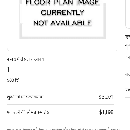
कुल
1
44
कुल 3 में से फ़्लोर प्लान 1
1
शु
580 ft²
एक
$3,971
शुरुआती मासिक किराया
$1,198
एक हफ़्ते की औसत
कमाई
फ़्लोर प्लान अनुमानित हैं. किराए, उपलब्धता और सुविधाओं में बदलाव हो सकता है. एक्स्ट्रा