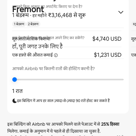
Fremont
आपको किस आकार का अपार्टमेंट किराए पर देना है?
1 बेडरूम
·
₹3,16,468 से शुरू
हर महीने
1 बेडरूम
2 बेडरूम
स्
$4,740 USD
क्या गेस्ट पूरी जगह का इस्तेमाल अपने लिए कर सकेंगे?
शुरुआती मासिक किराया
शु
हाँ, पूरी जगह उनके लिए है
$1,231 USD
एक हफ़्ते की औसत
कमाई
एक
आपको Airbnb पर कितनी रातों की होस्टिंग करनी है?
1 रात
इस बिल्डिंग में आप हर साल ज़्यादा-से-ज़्यादा 90 रातें होस्ट कर सकते हैं
इस बिल्डिंग को Airbnb पर आपको मिलने वाले पेआउट में से
25%
हिस्सा
मिलेगा. कमाई के अनुमान में ये पहले से ही दिखाया जा चुका है.