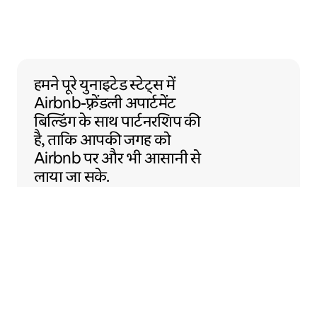
हमने पूरे युनाइटेड स्टेट्स में Airbnb-फ़्रेंडली अ
हमने पूरे युनाइटेड स्टेट्स में
Airbnb-फ़्रेंडली
अपार्टमेंट
बिल्डिंग के साथ
पार्टनरशिप की
है, ताकि आपकी जगह को
Airbnb पर और भी आसानी से
लाया जा सके.
Sentral Apartments
डेनवर, कॉलोराडो