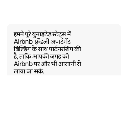
हमने पूरे युनाइटेड स्टेट्स में Airbnb-फ़्रेंडली अ
हमने पूरे युनाइटेड स्टेट्स में
Airbnb-फ़्रेंडली
अपार्टमेंट
बिल्डिंग के साथ
पार्टनरशिप की
है, ताकि आपकी जगह को
Airbnb पर और भी आसानी से
लाया जा सके.
Sentral Apartments
डेनवर, कॉलोराडो