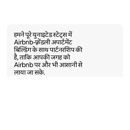
हमने पूरे युनाइटेड स्टेट्स में Airbnb-फ़्रेंडली अ
हमने पूरे युनाइटेड स्टेट्स में
Airbnb-फ़्रेंडली
अपार्टमेंट
बिल्डिंग के साथ
पार्टनरशिप की
है, ताकि आपकी जगह को
Airbnb पर और भी आसानी से
लाया जा सके.
Sentral Apartments
डेनवर, कॉलोराडो