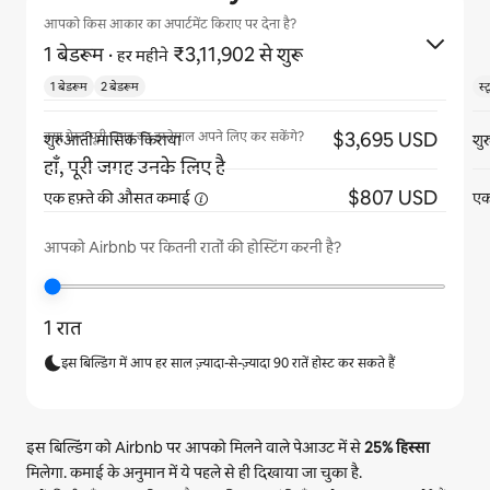
आपको किस आकार का अपार्टमेंट किराए पर देना है?
1 बेडरूम
·
₹3,11,902 से शुरू
हर महीने
1 बेडरूम
2 बेडरूम
स्
$3,695 USD
क्या गेस्ट पूरी जगह का इस्तेमाल अपने लिए कर सकेंगे?
शुरुआती मासिक किराया
शु
हाँ, पूरी जगह उनके लिए है
$807 USD
एक हफ़्ते की औसत
कमाई
एक
आपको Airbnb पर कितनी रातों की होस्टिंग करनी है?
1 रात
इस बिल्डिंग में आप हर साल ज़्यादा-से-ज़्यादा 90 रातें होस्ट कर सकते हैं
इस बिल्डिंग को Airbnb पर आपको मिलने वाले पेआउट में से
25%
हिस्सा
मिलेगा. कमाई के अनुमान में ये पहले से ही दिखाया जा चुका है.