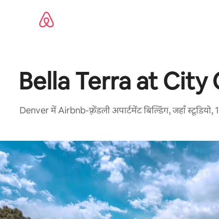
इसे
छोड़कर
सीधा
कॉन्टेंट
पर
जाएँ
Bella Terra at City
Denver में Airbnb-फ़्रेंडली अपार्टमेंट बिल्डिंग, जहाँ स्टूडियो,