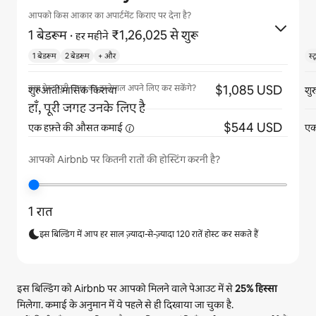
आपको किस आकार का अपार्टमेंट किराए पर देना है?
1 बेडरूम
·
₹1,26,025 से शुरू
हर महीने
1 बेडरूम
2 बेडरूम
+ और
स्
$1,085 USD
क्या गेस्ट पूरी जगह का इस्तेमाल अपने लिए कर सकेंगे?
शुरुआती मासिक किराया
शु
हाँ, पूरी जगह उनके लिए है
$544 USD
एक हफ़्ते की औसत
कमाई
एक
आपको Airbnb पर कितनी रातों की होस्टिंग करनी है?
1 रात
इस बिल्डिंग में आप हर साल ज़्यादा-से-ज़्यादा 120 रातें होस्ट कर सकते हैं
इस बिल्डिंग को Airbnb पर आपको मिलने वाले पेआउट में से
25%
हिस्सा
मिलेगा. कमाई के अनुमान में ये पहले से ही दिखाया जा चुका है.