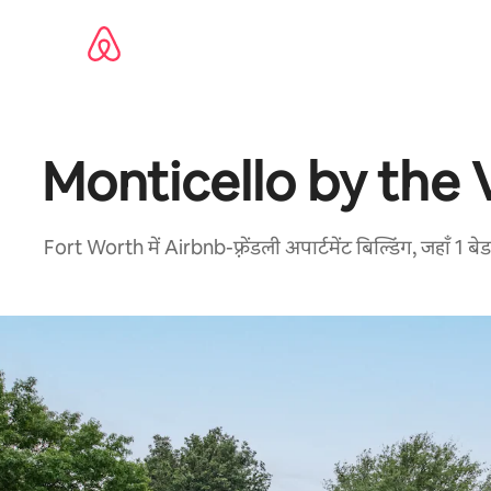
इसे
छोड़कर
सीधा
कॉन्टेंट
पर
जाएँ
Monticello by the 
Fort Worth में Airbnb-फ़्रेंडली अपार्टमेंट बिल्डिंग, जहाँ 1 ब