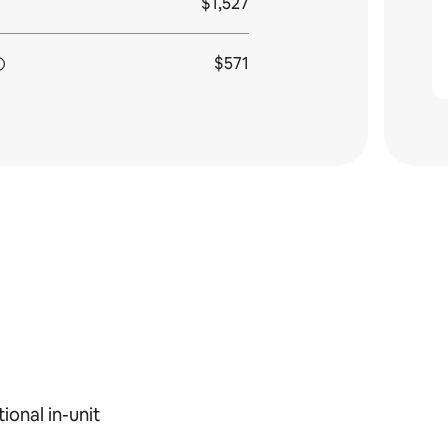
$1,527
$571
ional in-unit