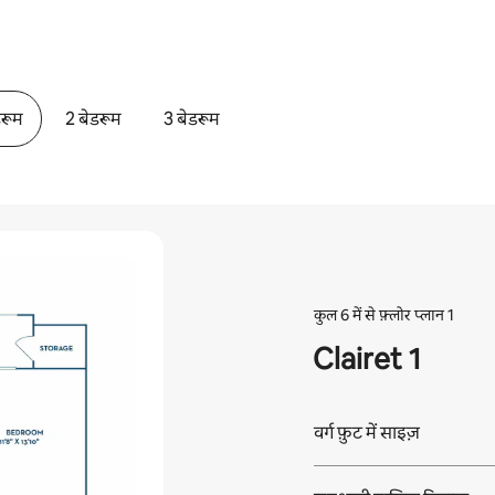
डरूम
2 बेडरूम
3 बेडरूम
कुल 6 में से फ़्लोर प्लान 1
Clairet 1
वर्ग फ़ुट में साइज़