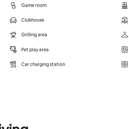
Game room
Clubhouse
Grilling area
Pet play area
Car charging station