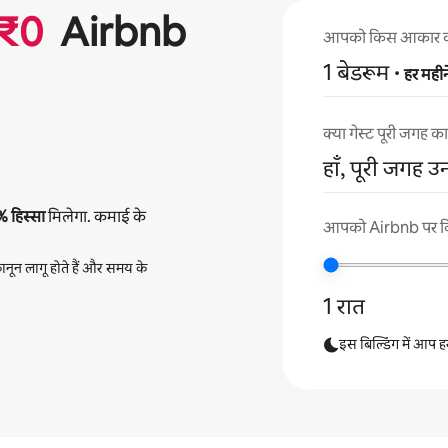
₹
0
Airbnb
आपको किस आकार का अप
1 बेडरूम
·
हर महीन
क्या गेस्ट पूरी जगह 
हाँ, पूरी जगह उ
%
हिस्सा
मिलेगा. कमाई के
आपको Airbnb पर कितन
नून लागू होते हैं और समय के
1 रात
इस बिल्डिंग में आप हर