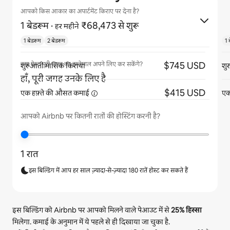
आपको किस आकार का अपार्टमेंट किराए पर देना है?
1 बेडरूम
·
₹68,473 से शुरू
हर महीने
1 बेडरूम
2 बेडरूम
1 
$745 USD
क्या गेस्ट पूरी जगह का इस्तेमाल अपने लिए कर सकेंगे?
शुरुआती मासिक किराया
शु
हाँ, पूरी जगह उनके लिए है
$415 USD
एक हफ़्ते की औसत
कमाई
एक
आपको Airbnb पर कितनी रातों की होस्टिंग करनी है?
1 रात
इस बिल्डिंग में आप हर साल ज़्यादा-से-ज़्यादा 180 रातें होस्ट कर सकते हैं
इस बिल्डिंग को Airbnb पर आपको मिलने वाले पेआउट में से
25%
हिस्सा
मिलेगा. कमाई के अनुमान में ये पहले से ही दिखाया जा चुका है.