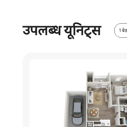
उपलब्ध यूनिट्स
1 बे