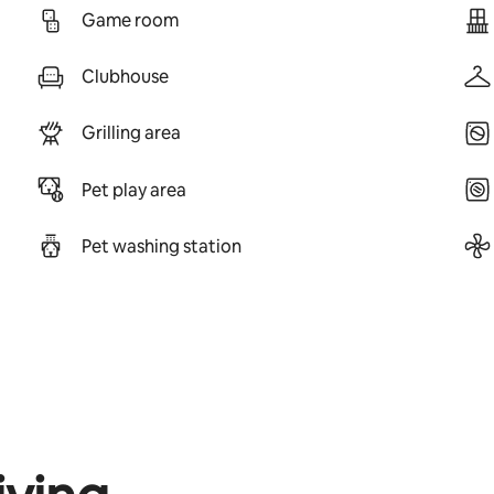
Game room
Clubhouse
Grilling area
Pet play area
Pet washing station