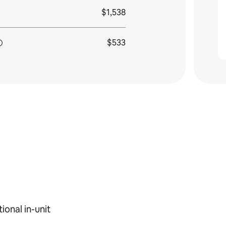
$1,538
$533
ional in-unit