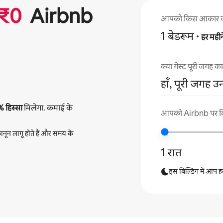
₹
0
Airbnb
आपको किस आकार का अप
1 बेडरूम
·
हर महीन
क्या गेस्ट पूरी जगह 
हाँ, पूरी जगह उ
%
हिस्सा
मिलेगा. कमाई के
आपको Airbnb पर कितन
नून लागू होते हैं और समय के
1 रात
इस बिल्डिंग में आप हर