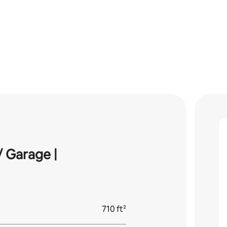
 Garage |
710 ft²