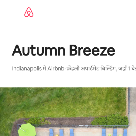
इसे
छोड़कर
सीधा
कॉन्टेंट
पर
जाएँ
Autumn Breeze
Indianapolis में Airbnb-फ़्रेंडली अपार्टमेंट बिल्डिंग, जहाँ 1 