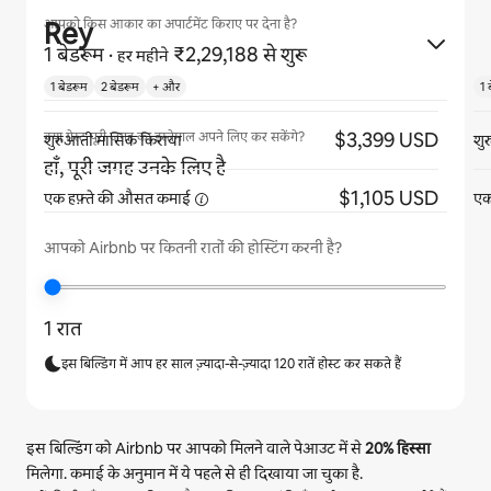
Rey
आपको किस आकार का अपार्टमेंट किराए पर देना है?
1 बेडरूम
·
₹2,29,188 से शुरू
हर महीने
1 बेडरूम
2 बेडरूम
+ और
1 
$3,399 USD
क्या गेस्ट पूरी जगह का इस्तेमाल अपने लिए कर सकेंगे?
शुरुआती मासिक किराया
शु
हाँ, पूरी जगह उनके लिए है
$1,105 USD
एक हफ़्ते की औसत
कमाई
एक
आपको Airbnb पर कितनी रातों की होस्टिंग करनी है?
1 रात
इस बिल्डिंग में आप हर साल ज़्यादा-से-ज़्यादा 120 रातें होस्ट कर सकते हैं
इस बिल्डिंग को Airbnb पर आपको मिलने वाले पेआउट में से
20%
हिस्सा
मिलेगा. कमाई के अनुमान में ये पहले से ही दिखाया जा चुका है.