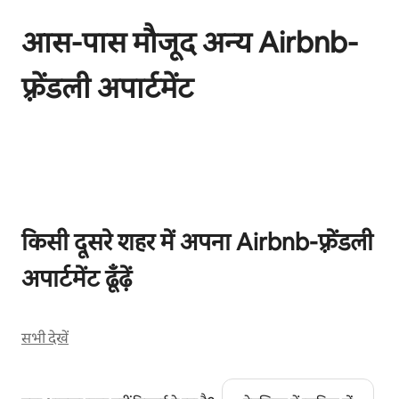
आस-पास मौजूद अन्य Airbnb-
फ़्रेंडली अपार्टमेंट
कुल 0 आइटम में से 0 दिखाया जा रहा है
किसी दूसरे शहर में अपना Airbnb-फ़्रेंडली
अपार्टमेंट ढूँढ़ें
सभी देखें