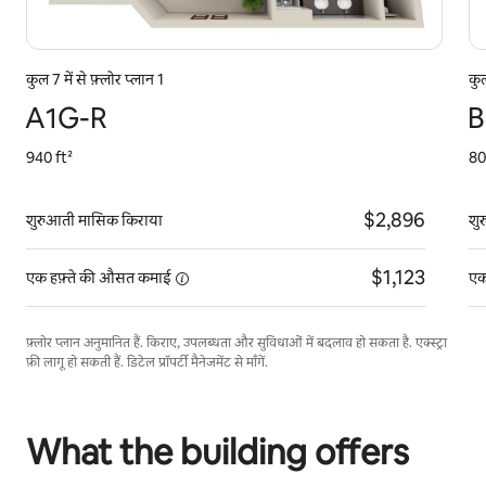
कुल 7 में से फ़्लोर प्लान 1
कुल
A1G-R
B
940 ft²
80
$2,896
शुरुआती मासिक किराया
शु
$1,123
एक हफ़्ते की औसत
कमाई
एक
फ़्लोर प्लान अनुमानित हैं. किराए, उपलब्धता और सुविधाओं में बदलाव हो सकता है. एक्स्ट्रा
फ़ी लागू हो सकती हैं. डिटेल प्रॉपर्टी मैनेजमेंट से माँगें.
What the building offers