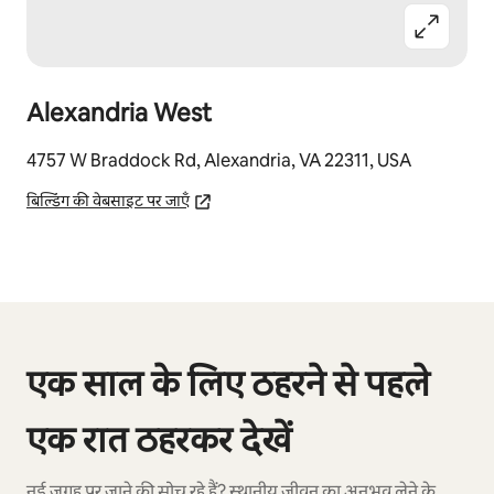
Alexandria West
4757 W Braddock Rd, Alexandria, VA 22311, USA
बिल्डिंग की वेबसाइट पर जाएँ
कुल 0 आइटम में से 0 दिखाया जा रहा है
एक साल के लिए ठहरने से पहले
एक रात ठहरकर देखें
नई जगह पर जाने की सोच रहे हैं? स्थानीय जीवन का अनुभव लेने के