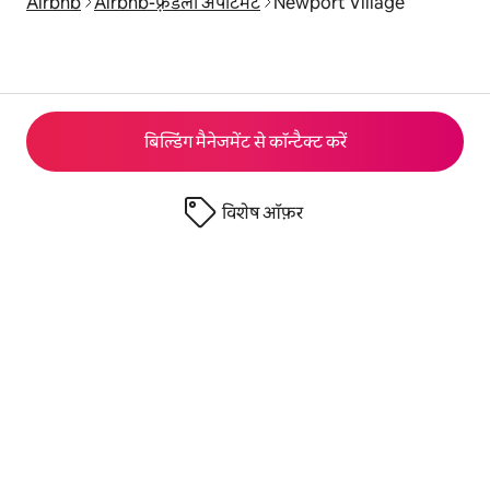
Airbnb
Airbnb-फ़्रेंडली अपार्टमेंट
Newport Village
बिल्डिंग मैनेजमेंट से कॉन्टैक्ट करें
विशेष ऑफ़र
© 2026 Airbnb, Inc.
निजता
·
शर्तें
·
कंपनी की जानकारी