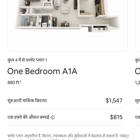
कुल 4 में से फ़्लोर प्लान 1
कुल
One Bedroom A1A
O
880 ft²
1,
$1,547
शुरुआती मासिक किराया
शु
$815
एक हफ़्ते की औसत
कमाई
एक
फ़्लोर प्लान अनुमानित हैं. किराए, उपलब्धता और सुविधाओं में बदलाव हो सकता है. एक्स्ट्रा