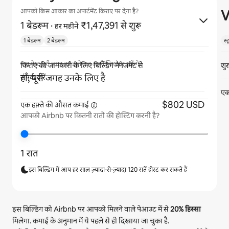
V
आपको किस आकार का अपार्टमेंट किराए पर देना है?
1 बेडरूम
·
₹1,47,391 से शुरू
हर महीने
1 बेडरूम
2 बेडरूम
स्
क्या गेस्ट पूरी जगह का इस्तेमाल अपने लिए कर सकेंगे?
शु
किराए की जानकारी के लिए बिल्डिंग मैनेजमेंट से
हाँ, पूरी जगह उनके लिए है
संपर्क करें
एक
$802 USD
एक हफ़्ते की औसत
कमाई
आपको Airbnb पर कितनी रातों की होस्टिंग करनी है?
1 रात
इस बिल्डिंग में आप हर साल ज़्यादा-से-ज़्यादा 120 रातें होस्ट कर सकते हैं
इस बिल्डिंग को Airbnb पर आपको मिलने वाले पेआउट में से
20%
हिस्सा
मिलेगा. कमाई के अनुमान में ये पहले से ही दिखाया जा चुका है.