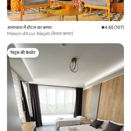
अलाचातı में होटल का कमरा
औसत रेटिंग 5 में स
4.65 (107)
Maison d'Azur Alaçatı (केवल कमरा)
गेस्ट्स की फ़ेवरेट
गेस्ट्स की फ़ेवरेट