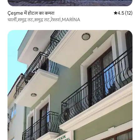
Çeşme में होटल का कमरा
औसत रेटिंग 5 मे
4.5 (12)
चार्ली,समुद्र तट,समुद्र तट,रेस्तरां,MARİNA