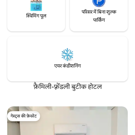
परिसर में बिना शुल्क
स्विमिंग पूल
पार्किंग
एयर कंडीशनिंग
फ़ैमिली-फ़्रेंडली बुटीक होटल
गेस्ट्स की फ़ेवरेट
गेस्ट्स की फ़ेवरेट