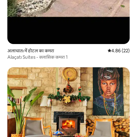
अलाचातı में होटल का कमरा
औसत रेटिंग 5 में 
4.86 (22)
Alaçatı Suites - क्लासिक कमरा 1