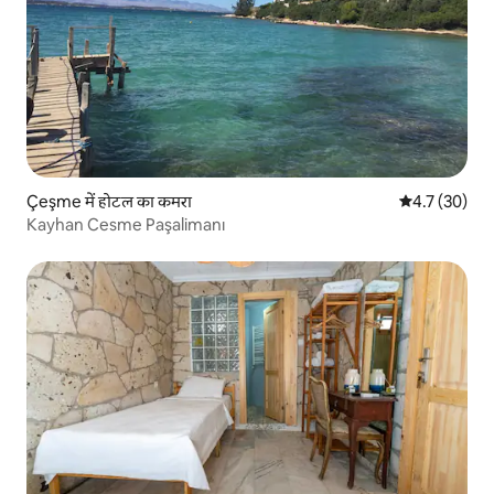
Çeşme में होटल का कमरा
औसत रेटिंग 5 में
4.7 (30)
Kayhan Cesme Paşalimanı