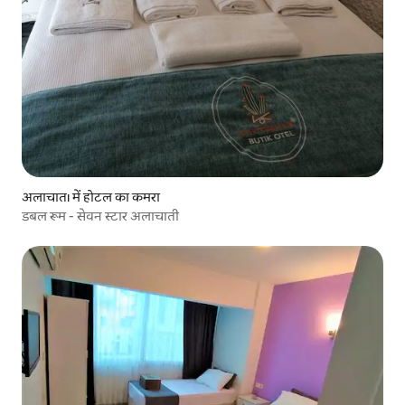
अलाचातı में होटल का कमरा
डबल रूम - सेवन स्टार अलाचाती