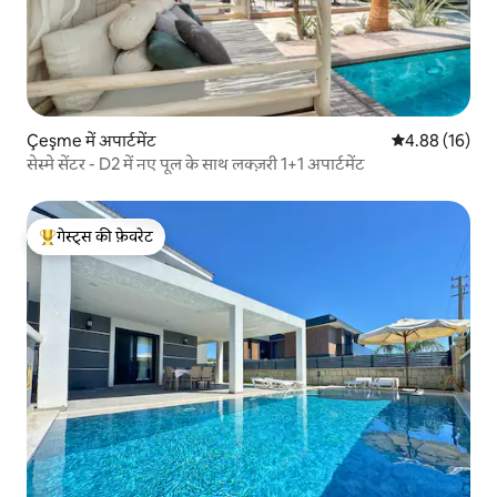
Çeşme में अपार्टमेंट
औसत रेटिंग 5 में 
4.88 (16)
सेस्मे सेंटर - D2 में नए पूल के साथ लक्ज़री 1+1 अपार्टमेंट
गेस्ट्स की फ़ेवरेट
गेस्ट्स का टॉप फ़ेवरेट