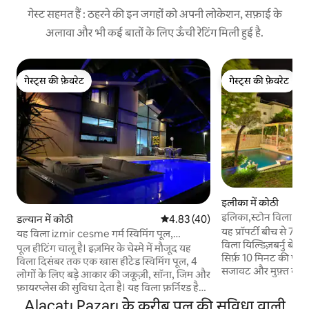
गेस्ट सहमत हैं : ठहरने की इन जगहों को अपनी लोकेशन, सफ़ाई के
अलावा और भी कई बातों के लिए ऊँची रेटिंग मिली हुई है.
गेस्ट्स की फ़ेवरेट
गेस्ट्स की फ़ेवरेट
गेस्ट्स की फ़ेवरेट
गेस्ट्स की फ़ेवरेट
इलीका में कोठी
इलिका,स्टोन विला,बड़ा 
डल्यान में कोठी
औसत रेटिंग 5 में से 4.83, 40 समीक्षाएँ
4.83 (40)
करीब।
यह प्रॉपर्टी बीच से 7 म
यह विला izmir cesme गर्म स्विमिंग पूल,
विला यिल्डिज़बर्नु बे क
जकूज़ी,जिम है
पूल हीटिंग चालू है। इज़मिर के चेस्मे में मौजूद यह
सिर्फ़ 10 मिनट की पैदल 
विला दिसंबर तक एक खास हीटेड स्विमिंग पूल, 4
सजावट और मुफ़्त वाई-
लोगों के लिए बड़े आकार की जकूज़ी, सॉना, जिम और
यहाँ एक आउटडोर पूल है। स्टोन विला द्वारा
फ़ायरप्लेस की सुविधा देता है। यह विला फ़र्निश्ड है
किए जाने वाले कमरे र
और इसमें 900 वर्ग मीटर का बगीचा, 5 बेडरूम और 7
Alaçatı Pazarı के करीब पूल की सुविधा वाली