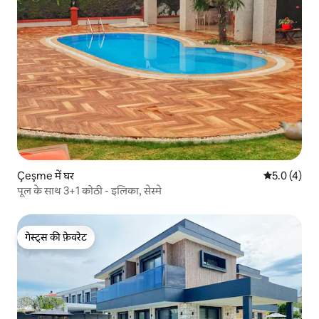
Çeşme में घर
औसत रेटिंग 5 म
5.0 (4)
पूल के साथ 3+1 कोठी - इलिका, सेस्मे
गेस्ट्स की फ़ेवरेट
गेस्ट्स की फ़ेवरेट