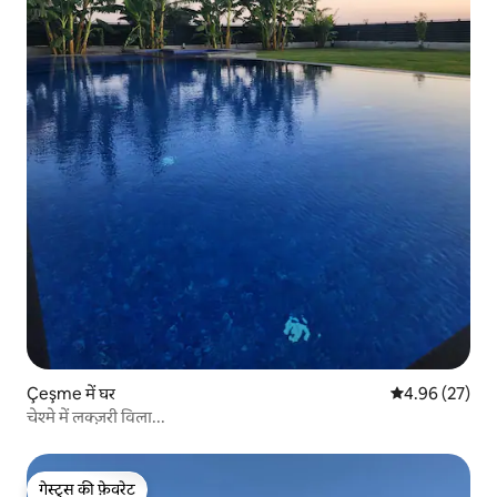
Çeşme में घर
औसत रेटिंग 5 में 
4.96 (27)
चेश्मे में लक्ज़री विला...
गेस्ट्स की फ़ेवरेट