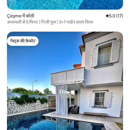
Çeşme में कोठी
औसत रेटिंग 5 मे
5.0 (17)
अलाचती से 5 मिनट | निजी पूल | 3+1 गार्डन वाला विला
गेस्ट्स की फ़ेवरेट
गेस्ट्स की फ़ेवरेट