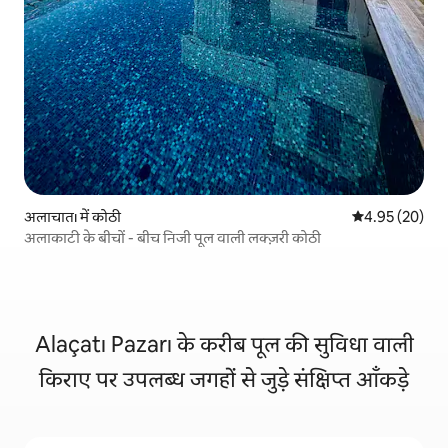
अलाचातı में कोठी
औसत रेटिंग 5 में 
4.95 (20)
अलाकाटी के बीचों - बीच निजी पूल वाली लक्ज़री कोठी
Alaçatı Pazarı के करीब पूल की सुविधा वाली
किराए पर उपलब्ध जगहों से जुड़े संक्षिप्त आँकड़े