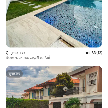
Çeşme में घर
औसत रेटिंग 5 में 
4.83 (12)
किराए पर उपलब्ध लग्ज़री कोठियाँ
सुपरहोस्ट
सुपरहोस्ट