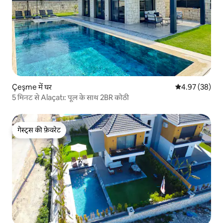
Çeşme में घर
औसत रेटिंग 5 में 
4.97 (38)
5 मिनट से Alaçatı: पूल के साथ 2BR कोठी
गेस्ट्स की फ़ेवरेट
गेस्ट्स की फ़ेवरेट