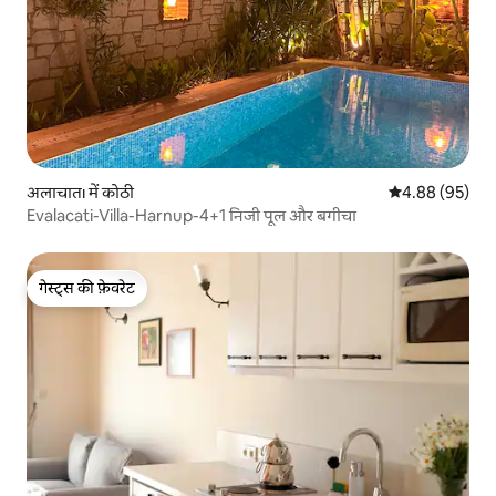
अलाचातı में कोठी
औसत रेटिंग 5 में 
4.88 (95)
Evalacati-Villa-Harnup-4+1 निजी पूल और बगीचा
गेस्ट्स की फ़ेवरेट
गेस्ट्स की फ़ेवरेट