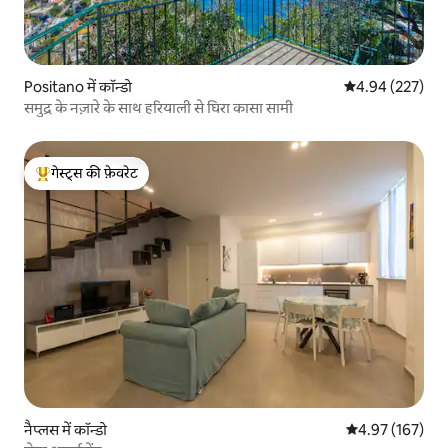
Positano में कॉन्डो
औसत रेटिंग 5 में स
4.94 (227)
समुद्र के नज़ारे के साथ हरियाली से घिरा कासा सामी
गेस्ट्स की फ़ेवरेट
गेस्ट्स का टॉप फ़ेवरेट
नैप्लस में कॉन्डो
औसत रेटिंग 5 में स
4.97 (167)