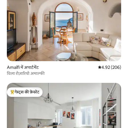
Amalfi में अपार्टमेंट
औसत रेटिंग 5 में स
4.92 (206)
विला रोज़ारियो अमाल्फी
गेस्ट्स की फ़ेवरेट
गेस्ट्स का टॉप फ़ेवरेट