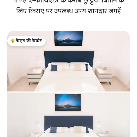
पोंपेई एम्फीथिएटर के करीब छुट्टियाँ बिताने के
लिए किराए पर उपलब्ध अन्य शानदार जगहें
गेस्ट्स की फ़ेवरेट
गेस्ट्स का टॉप फ़ेवरेट