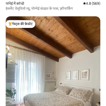
पांपेई में कॉन्डो
औसत रेटिंग 5 में 
4.8 (569)
§फ्लैट वेसुवियो व्यू, पोम्पेई खंडहर के पास, फ़्रीपार्किंग
गेस्ट्स की फ़ेवरेट
गेस्ट्स का टॉप फ़ेवरेट