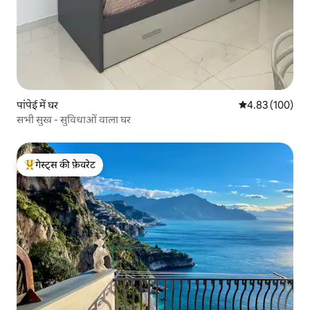
पांपेई में घर
औसत रेटिंग 5 में स
4.83 (100)
सभी सुख - सुविधाओं वाला घर
गेस्ट्स की फ़ेवरेट
गेस्ट्स का टॉप फ़ेवरेट