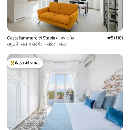
Castellammare di Stabia में अपार्टमेंट
औसत रेटिंग 5 म
5 (110)
समुद्र के पास अपार्टमेंट – सोरेंटो कोस्ट
गेस्ट्स की फ़ेवरेट
गेस्ट्स का टॉप फ़ेवरेट