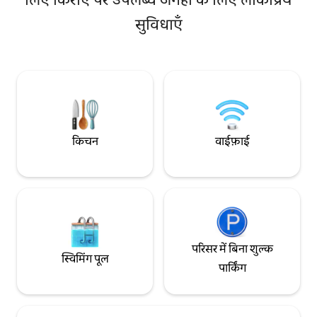
बिजली; चादरें; तौलिए; वाई-फ़ाई और एयर
साफ़-सुथरे, शांत और 
सुविधाएँ
कंडीशनर। ★ सफ़ाई टीम को कीटाणुशोधन और
गए माहौल में लौटेंगे, 
सैनिटाइज़ेशन का प्रशिक्षण दिया गया है। ⦿ दूरियाँ:
गया है कि आपको बिलक
रावेलो (3 किमी) अमाल्फ़ी (1.5 किमी) अत्रानी (1
आपके पास वह सब कुछ 
किमी) पोज़ितानो (17 किमी) मिनोरी (2.5 किमी)
आपको पोम्पेई का ज़्य
कापरी द्वीप (नाव से)।
अनुभव लेने के लिए पड़े
किचन
वाईफ़ाई
परिसर में बिना शुल्क
स्विमिंग पूल
पार्किंग