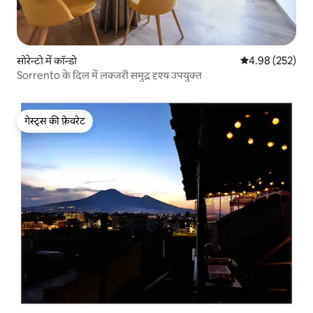
सोरेन्टो में कॉन्डो
औसत रेटिंग 5 में स
4.98 (252)
Sorrento के दिल में लक्जरी समुद्र दृश्य उपयुक्त
गेस्ट्स की फ़ेवरेट
गेस्ट्स की फ़ेवरेट