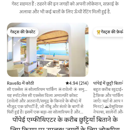
गेस्ट सहमत हैं : ठहरने की इन जगहों को अपनी लोकेशन, सफ़ाई के
अलावा और भी कई बातों के लिए ऊँची रेटिंग मिली हुई है.
गेस्ट्स की फ़ेवरेट
गेस्ट्स की फ़ेवरेट
गेस्ट्स की फ़ेवरेट
गेस्ट्स का टॉप फ़ेवरेट
Ravello में कोठी
औसत रेटिंग 5 में से 4.94, 214 समीक्षाएँ
4.94 (214)
पांपेई में छुट्टी बिताने क
सी एक्सेस ☀️सोलारियम पार्किंग ☀️रावेलो ☀️ समुद्र
बहुत करीब खुदाई•मुफ्त
तट
यह स्पॉटलेस सी एक्सेस विला अमाल्फ़ी कोस्ट
ट्रैफ़िक और पार्किंग 
(रावेलो और अतरानी/समुद्र के किनारे के बीच) में
जाएँ। यहाँ से आप यहाँ ज
मौजूद एक प्रॉपर्टी है, जो नींबू और संतरे के बागों से
मिनट) 🌋वेसुवियस के
घिरी हुई है। इसमें एक बड़ा-सा सोलारियम है और
नेपल्स, सालेर्नो और हर्
इससे सीधे समुद्र तक जाया जा सकता है। इसमें 3
(7 मिनट) 🚆 सोरेंटो के लिए रेलवे स्टेशन (10 मिनट)
पोंपेई एम्फीथिएटर के करीब छुट्टियाँ बिताने के
मेहमान सो सकते हैं। अतिरिक्त शुल्क पर पार्किंग की
🍝 सब कुछ बहुत करीब है: 
सुविधा उपलब्ध है। किराए की कीमत में शामिल हैं :
लिए किराए पर उपलब्ध जगहों के लिए लोकप्रिय
सुपरमार्केट पूरा दिन 