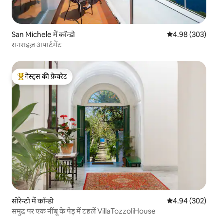
San Michele में कॉन्डो
औसत रेटिंग 5 में स
4.98 (303)
सनराइज़ अपार्टमेंट
गेस्ट्स की फ़ेवरेट
गेस्ट्स का टॉप फ़ेवरेट
सोरेन्टो में कॉन्डो
औसत रेटिंग 5 में स
4.94 (302)
समुद्र पर एक नींबू के पेड़ में टहलें VillaTozzoliHouse