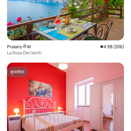
Praiano में घर
औसत रेटिंग 5 में स
4.98 (206)
La Rosa Dei Venti
सुपरहोस्ट
सुपरहोस्ट