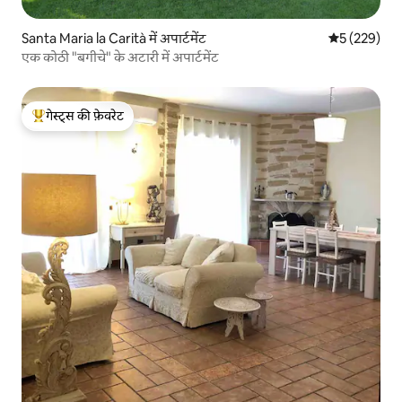
Santa Maria la Carità में अपार्टमेंट
औसत रेटिंग 5 मे
5 (229)
एक कोठी "बगीचे" के अटारी में अपार्टमेंट
गेस्ट्स की फ़ेवरेट
गेस्ट्स का टॉप फ़ेवरेट