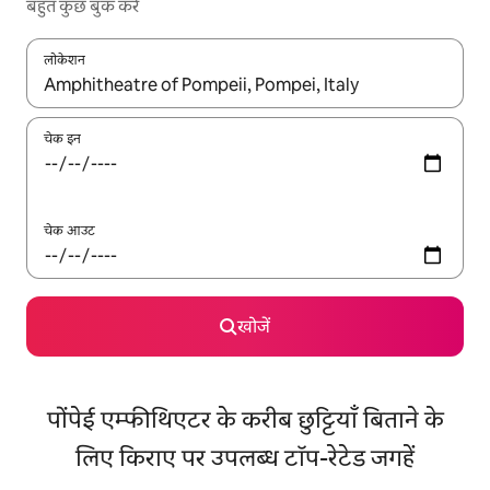
बहुत कुछ बुक करें
लोकेशन
नतीजों के उपलब्ध होने पर, अप और डाउन 'ऐरो की' का इस्तेमाल करके नेविगेट करें
चेक इन
चेक आउट
खोजें
पोंपेई एम्फीथिएटर के करीब छुट्टियाँ बिताने के
लिए किराए पर उपलब्ध टॉप-रेटेड जगहें