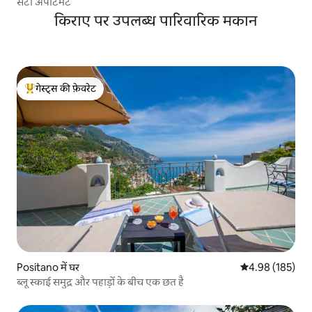
सेटा अपार्टमेंट
किराए पर उपलब्ध पारिवारिक मकान
गेस्ट्स की फ़ेवरेट
गेस्ट्स का टॉप फ़ेवरेट
Positano में घर
औसत रेटिंग 5 में स
4.98 (185)
ब्लू स्काई समुद्र और पहाड़ों के बीच एक छत है