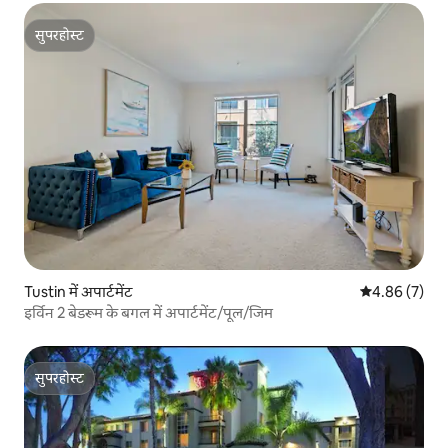
सुपरहोस्ट
सुपरहोस्ट
Tustin में अपार्टमेंट
औसत रेटिंग 5 में
4.86 (7)
इर्विन 2 बेडरूम के बगल में अपार्टमेंट/पूल/जिम
सुपरहोस्ट
सुपरहोस्ट