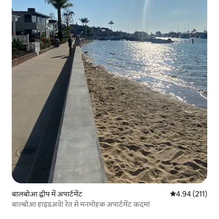
बालबोआ द्वीप में अपार्टमेंट
औसत रेटिंग 5 में स
4.94 (211)
बाल्बोआ हाइडअवे! रेत से मनमोहक अपार्टमेंट कदम!