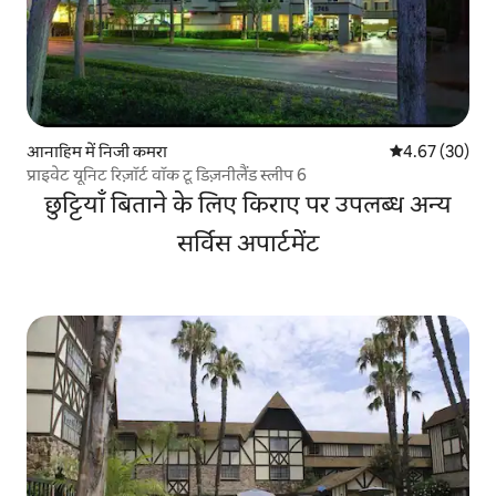
आनाहिम में निजी कमरा
औसत रेटिंग 5 में 
4.67 (30)
प्राइवेट यूनिट रिज़ॉर्ट वॉक टू डिज़नीलैंड स्लीप 6
छुट्टियाँ बिताने के लिए किराए पर उपलब्ध अन्य
सर्विस अपार्टमेंट