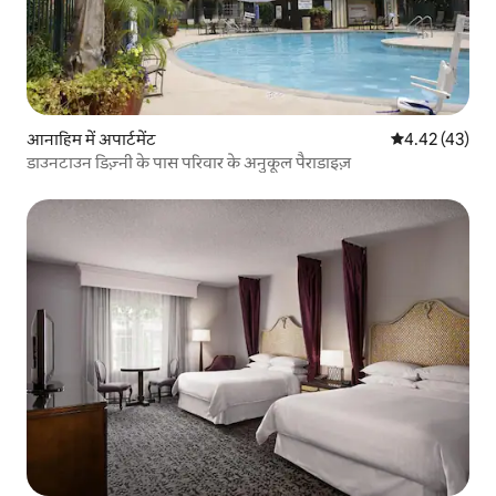
आनाहिम में अपार्टमेंट
औसत रेटिंग 5 में 
4.42 (43)
डाउनटाउन डिज़्नी के पास परिवार के अनुकूल पैराडाइज़