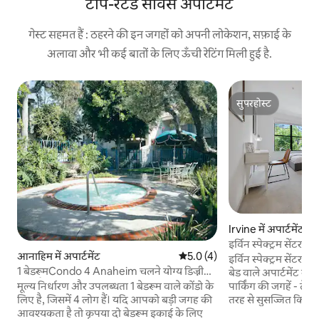
टॉप-रेटेड सर्विस अपार्टमेंट
गेस्ट सहमत हैं : ठहरने की इन जगहों को अपनी लोकेशन, सफ़ाई के
अलावा और भी कई बातों के लिए ऊँची रेटिंग मिली हुई है.
सुपरहोस्ट
सुपरहोस्ट
Irvine में अपार्टमेंट
इर्विन स्पेक्ट्रम सेंटर 
आनाहिम में अपार्टमेंट
औसत रेटिंग 5 में से 5.0, 4 समीक्षाएँ
5.0 (4)
में
इर्विन स्पेक्ट्रम सेंटर 
1 बेडरूमCondo 4 Anaheim चलने योग्य डिज्नी
बेड वाले अपार्टमेंट में य
सोता है
मूल्य निर्धारण और उपलब्धता 1 बेडरूम वाले कोंडो के
पार्किंग की जगहें - तेज़ 
लिए है, जिसमें 4 लोग हैं। यदि आपको बड़ी जगह की
तरह से सुसज्जित किचन 
आवश्यकता है तो कृपया दो बेडरूम इकाई के लिए
सेंट्रल A/C और हीट - 