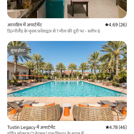
आनाहिम में अपार्टमेंट
औसत रेटिंग 5 में 
4.69 (26)
डिज़्नीलैंड के मुख्य प्रवेशद्वार से 1 मील की दूरी पर - स्लीप 6
सुपरहोस्ट
सुपरहोस्ट
Tustin Legacy में अपार्टमेंट
औसत रेटिंग 5 में 
4.78 (46)
इर्विन स्पेक्ट्रम/2 बेडरूम/ पूल/किचन के बगल में