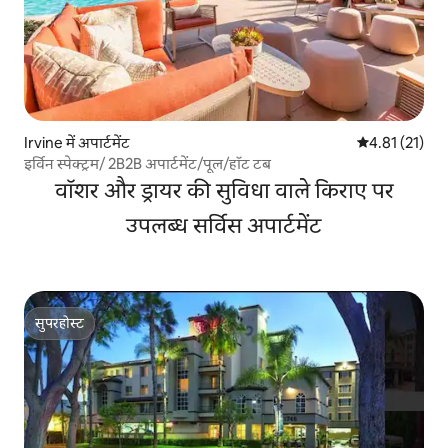
Irvine में अपार्टमेंट
औसत रेटिंग 5 में
4.81 (21)
इर्विन स्पेक्ट्रम/ 2B2B अपार्टमेंट/पूल/हॉट टब
वॉशर और ड्रायर की सुविधा वाले किराए पर
उपलब्ध सर्विस अपार्टमेंट
सुपरहोस्ट
सुपरहोस्ट