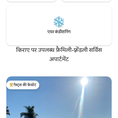
एयर कंडीशनिंग
किराए पर उपलब्ध फ़ैमिली-फ़्रेंडली सर्विस
अपार्टमेंट
गेस्ट्स की फ़ेवरेट
गेस्ट्स का टॉप फ़ेवरेट