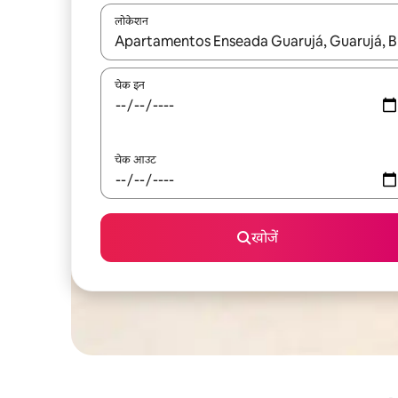
लोकेशन
नतीजों के उपलब्ध होने पर, अप और डाउन 'ऐरो की' का इस्तेमाल 
चेक इन
चेक आउट
खोजें