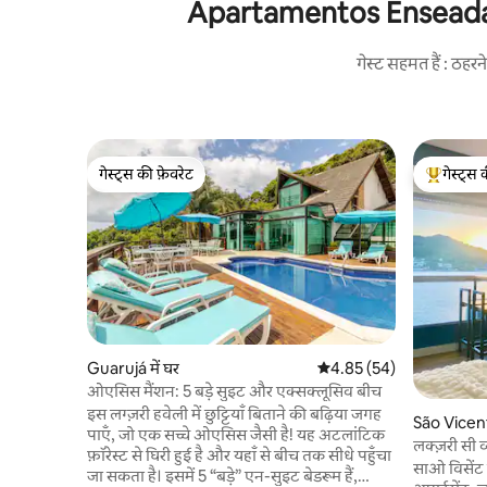
Apartamentos Enseada Guar
गेस्ट सहमत हैं : ठह
गेस्ट्स की फ़ेवरेट
गेस्ट्स 
गेस्ट्स की फ़ेवरेट
गेस्ट्स का 
Guarujá में घर
औसत रेटिंग 5 में से 4.85, 54
4.85 (54)
ओएसिस मैंशन: 5 बड़े सुइट और एक्सक्लूसिव बीच
इस लग्ज़री हवेली में छुट्टियाँ बिताने की बढ़िया जगह
São Vicente
पाएँ, जो एक सच्चे ओएसिस जैसी है! यह अटलांटिक
लक्ज़री सी व
फ़ॉरेस्ट से घिरी हुई है और यहाँ से बीच तक सीधे पहुँचा
साओ विसेंट के
जा सकता है। इसमें 5 “बड़े” एन-सुइट बेडरूम हैं,