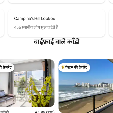
Campina's Hill Lookou
456 स्थानीय लोग सुझाव देते हैं
वाईफ़ाई वाले काँडो
की फ़ेवरेट
गेस्ट्स की फ़ेवरेट
टॉप फ़ेवरेट
गेस्ट्स का टॉप फ़ेवरेट
 समीक्षाएँ
 कॉन्डो
औसत रेटिंग 5 में से 4.98, 120 समीक्षाएँ
4.98 (120)