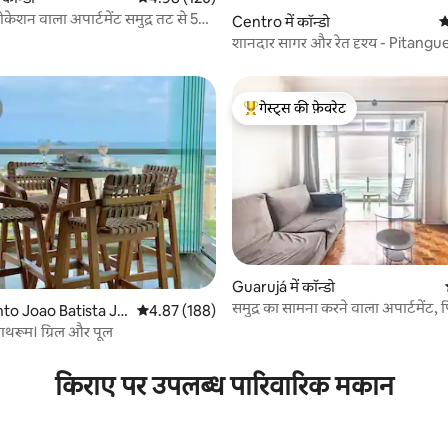
न वाला अपार्टमेंट समुद्र तट से 5
Centro में कॉन्डो
औ
शानदार सागर और रेत दृश्य - Pitangu
गेस्ट्स की फ़ेवरेट
गेस्ट्स का टॉप फ़ेवरेट
Guarujá में कॉन्डो
समुद्र का सामना करने वाला अपार्टमेंट, 
 समीक्षाएँ
o Joao Batista Jul
औसत रेटिंग 5 में से 4.87, 188 समीक्षाएँ
4.87 (188)
समुद्र तट।
बाथरूम। ग्रिल और पूल
किराए पर उपलब्ध पारिवारिक मकान