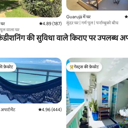
 समीक्षाएँ
Guarujá में घर
औस
सुंदर घर | गर्म पूल | पर्नाम्बुको बीच
 घर
औसत रेटिंग 5 में से 4.89, 187 समीक्षाएँ
4.89 (187)
ं पूल वाला घर
ंडीशनिंग की सुविधा वाले किराए पर उपलब्ध अपार
की फ़ेवरेट
गेस्ट्स की फ़ेवरेट
टॉप फ़ेवरेट
गेस्ट्स का टॉप फ़ेवरेट
अपार्टमेंट
औसत रेटिंग 5 में से 4.96, 444 समीक्षाएँ
4.96 (444)
 समीक्षाएँ