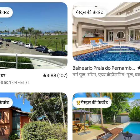
फ़ेवरेट
गेस्ट्स की फ़ेवरेट
फ़ेवरेट
गेस्ट्स की फ़ेवरेट
Balneario Praia do Pernambu
औ
co में घर
गर्म पूल, सॉना, एयर कंडीशनिंग, पूल, वा
 समीक्षाएँ
 घर
औसत रेटिंग 5 में से 4.88, 107 समीक्षाएँ
4.88 (107)
बारबेक्यू
each का नज़ारा
फ़ेवरेट
गेस्ट्स की फ़ेवरेट
फ़ेवरेट
गेस्ट्स का टॉप फ़ेवरेट