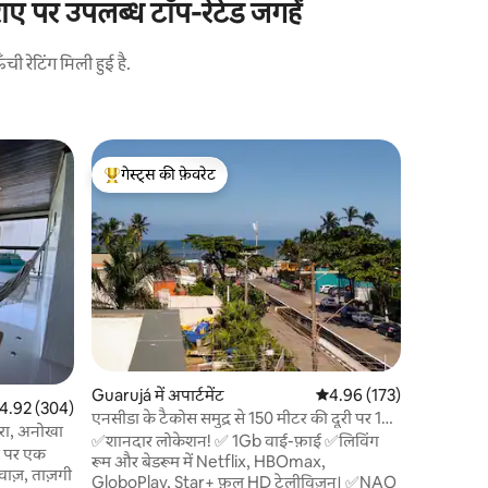
 पर उपलब्ध टॉप-रेटेड जगहें
 रेटिंग मिली हुई है.
Guarujá में
गेस्ट्स की फ़ेवरेट
गेस्ट्स
Apt Enca
गेस्ट्स का टॉप फ़ेवरेट
गेस्ट्स का
इस शांतिपूर
करें, समुद्
सुइट है, सभ
55" स्मार्
लिविंग रूम
के साथ एक 
सीमांकित जग
से लगभग 07
शुरुआत में
Guarujá में अपार्टमेंट
औसत रेटिंग 5 में से 4.96, 17
4.96 (173)
सभी आराम क
त रेटिंग 5 में से 4.92, 304 समीक्षाएँ
4.92 (304)
किश्तों में,
एनसीडा के टैकोस समुद्र से 150 मीटर की दूरी पर 1
ारा, अनोखा
जीबी वाई-फाई 6x बिना ब्याज के
✅शानदार लोकेशन! ✅ 1Gb वाई-फ़ाई ✅लिविंग
ी पर एक
रूम और बेडरूम में Netflix, HBOmax,
वाज़, ताज़गी
GloboPlay, Star+ फ़ुल HD टेलीविज़न। ✅NAO