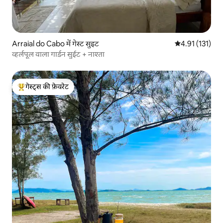
Arraial do Cabo में गेस्ट सुइट
औसत रेटिंग 5 में स
4.91 (131)
व्हर्लपूल वाला गार्डन सुईट + नाश्ता
गेस्ट्स की फ़ेवरेट
गेस्ट्स का टॉप फ़ेवरेट