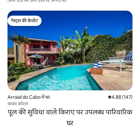
प्रिया ग्रांडे की ओर देख रहे अपार्टमेंट
गेस्ट्स की फ़ेवरेट
गेस्ट्स की फ़ेवरेट
Arraial do Cabo में घर
औसत रेटिंग 5 में स
4.88 (147)
कासा कोरल
पूल की सुविधा वाले किराए पर उपलब्ध पारिवारिक
घर