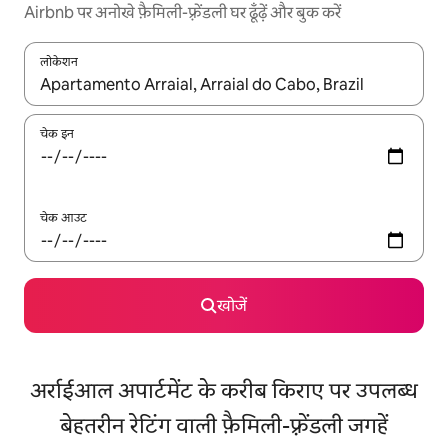
Airbnb पर अनोखे फ़ैमिली-फ़्रेंडली घर ढूँढ़ें और बुक करें
लोकेशन
नतीजों के उपलब्ध होने पर, अप और डाउन 'ऐरो की' का इस्तेमाल करके नेविगेट करें
चेक इन
चेक आउट
खोजें
अर्राईआल अपार्टमेंट के करीब किराए पर उपलब्ध
बेहतरीन रेटिंग वाली फ़ैमिली-फ़्रेंडली जगहें