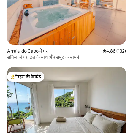
Arraial do Cabo में घर
औसत रेटिंग 5 में स
4.86 (132)
सेविला में घर, छत के साथ और समुद्र के सामने
गेस्ट्स की फ़ेवरेट
गेस्ट्स का टॉप फ़ेवरेट