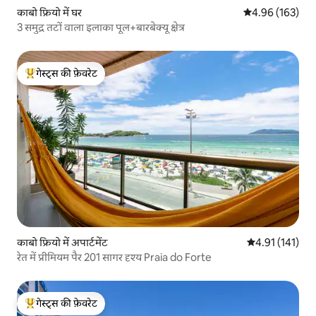
काबो फ्रियो में घर
औसत रेटिंग 5 में स
4.96 (163)
3 समुद्र तटों वाला इलाका पूल+बारबेक्यू क्षेत्र
गेस्ट्स की फ़ेवरेट
गेस्ट्स का टॉप फ़ेवरेट
काबो फ्रियो में अपार्टमेंट
औसत रेटिंग 5 में स
4.91 (141)
रेत में प्रीमियम पैर 201 सागर दृश्य Praia do Forte
गेस्ट्स की फ़ेवरेट
गेस्ट्स का टॉप फ़ेवरेट