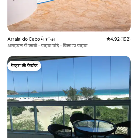
Arraial do Cabo में कॉन्डो
औसत रेटिंग 5 में स
4.92 (192)
अराइयल डो काबो - प्राइया ग्रांदे - विला डा प्राइया
गेस्ट्स की फ़ेवरेट
गेस्ट्स की फ़ेवरेट