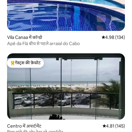
Vila Canaa में कॉन्डो
औसत रेटिंग 5 में स
4.98 (134)
Apê da Flá बीच से पहले arraial do Cabo
गेस्ट्स की फ़ेवरेट
गेस्ट्स का टॉप फ़ेवरेट
Centro में अपार्टमेंट
औसत रेटिंग 5 में स
4.81 (145)