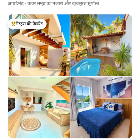
अपार्टमेंट - कवर समुद्र का नज़ारा और खूबसूरत सूर्यास्त
गेस्ट्स की फ़ेवरेट
गेस्ट्स का टॉप फ़ेवरेट