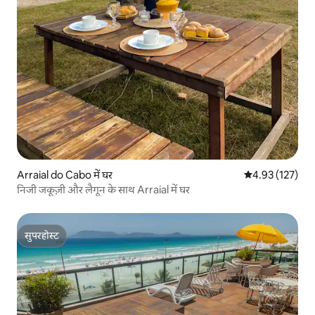
Arraial do Cabo में घर
औसत रेटिंग 5 में स
4.93 (127)
निजी जकूज़ी और लैगून के साथ Arraial में घर
सुपरहोस्ट
सुपरहोस्ट