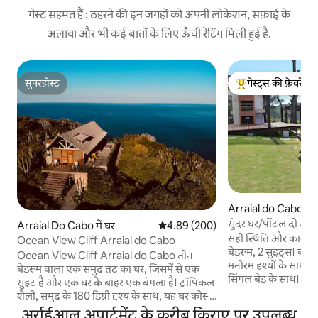
गेस्ट सहमत हैं : ठहरने की इन जगहों को अपनी लोकेशन, सफ़ाई के
अलावा और भी कई बातों के लिए ऊँची रेटिंग मिली हुई है.
सुपरहोस्ट
गेस्ट्स की फ़ेवरेट
सुपरहोस्ट
गेस्ट्स का टॉप फ़ेवरेट
Arraial do Cabo में 
सुंदर घर/पोंटल दो अट
Arraial Do Cabo में घर
औसत रेटिंग 5 में से 4.89, 200 समीक्षाएँ
4.89 (200)
सही स्थिति और काम करन
Ocean View Cliff Arraial do Cabo
बेडरूम, 2 सुइट्स। बारबे
Ocean View Cliff Arraial do Cabo तीन
मनोरम दृश्यों के साथ 
बेडरूम वाला एक समुद्र तट का घर, जिसमें से एक
सिंगल बेड के साथ। 1 बेडरूम: 2 सिंगल बेड और एक
सुइट है और एक घर के बाहर एक बंगला है। ट्रॉपिकल
डबल बेड के साथ। यह Po
शैली, समुद्र के 180 डिग्री दृश्य के साथ, यह घर कोस्टा
है जो Praia Brava, P
डु सोल स्टेट पार्क के अंदर एक चोटी पर स्थित है। यह
अर्राईआल अपार्टमेंट के करीब किराए पर उपलब्ध