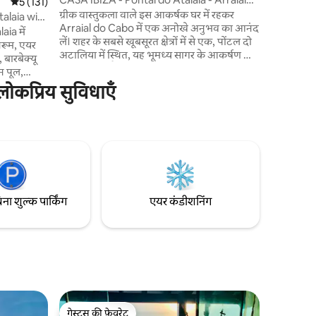
औसत रेटिंग 5 में से 5, 131 समीक्षाएँ
5 (131)
do Cabo
ग्रीक वास्तुकला वाले इस आकर्षक घर में रहकर
talaia with
Arraial do Cabo में एक अनोखे अनुभव का आनंद
ia में
लें। शहर के सबसे खूबसूरत क्षेत्रों में से एक, पोंटल दो
थरूम, एयर
अटालिया में स्थित, यह भूमध्य सागर के आकर्षण को
 बारबेक्यू
"ब्राज़ीलियाई कैरिबियन" के उष्णकटिबंधीय स्वर्ग के
न पूल,
साथ जोड़ता है। कम से कम सजावट के साथ, यह घर
से जुड़ने के
ोकप्रिय सुविधाएँ
आपकी छुट्टियों के लिए आराम, विशिष्टता और
ntal da
आरामदायक माहौल प्रदान करता है। सूर्योदय और
ै, जो अपनी
सूर्यास्त के समय एक असली तमाशा अरायल के समुद्र
योदय और शाम
के चौड़े नज़ारे के साथ एक विशेषाधिकार प्राप्त बिंदु
समुद्र और
पर स्थित है।
फ़्रंट पर
िना शुल्क पार्किंग
एयर कंडीशनिंग
गेस्ट्स की फ़ेवरेट