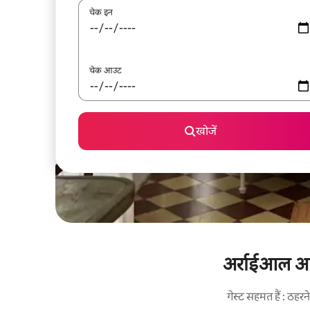
चेक इन
चेक आउट
खोजें
अर्राईआल अपा
गेस्ट सहमत हैं : ठह