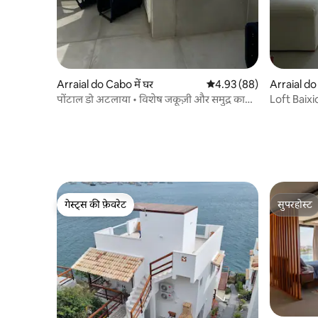
Arraial do Cabo में घर
औसत रेटिंग 5 में से 4.93, 88
4.93 (88)
Arraial do 
पोंटाल डो अटलाया • विशेष जकूज़ी और समुद्र का
Loft Baixi
दृश्य
गेस्ट्स की फ़ेवरेट
सुपरहोस्ट
गेस्ट्स की फ़ेवरेट
सुपरहोस्ट