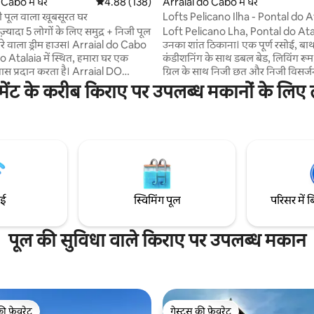
Cabo में घर
औसत रेटिंग 5 में से 4.88, 138 समीक्षाएँ
4.88 (138)
Arraial do Cabo में घर
जी पूल वाला खूबसूरत घर
Lofts Pelicano Ilha - Pontal do A
Pool
- ज़्यादा 5 लोगों के लिए समुद्र + निजी पूल
Loft Pelicano Lha, Pontal do Atala
रे वाला ड्रीम हाउस। Arraial do Cabo
उनका शांत ठिकाना। एक पूर्ण रसोई, बा
do Atalaia में स्थित, हमारा घर एक
कंडीशनिंग के साथ डबल बेड, लिविंग रूम,
 प्रदान करता है। Arraial DO
ग्रिल के साथ निजी छत और निजी विसर्ज
े खूबसूरत समुद्र तटों के पास होने का
आरामदायक सजावट, प्रकृति के साथ फिर 
मेंट के करीब किराए पर उपलब्ध मकानों के लिए ल
rainhas do Pontal से 6 मिनट की
लिए आदर्श। प्रसिद्ध Prainhas do Po
ै, या अगर आप पैदल चलना चाहते हैं (30
Atalaia से 10 मिनट की दूरी पर स्थित ह
a Grande या Praia dos Anjos के
सीढ़ियों के लिए जाना जाता है। हर सूर्
ास्त देखने के लिए मिरांटे
जादुई होती है, जिसमें हमारी बालकनी से 
- से - ज़्यादा 5 लोगों के
चाँद के लुभावने नज़ारे नज़र आते हैं। वॉटर
आरामदायक घर
आराम करने के लिए तैयार हो जाएँ।
ाई
स्विमिंग पूल
परिसर में ब
पूल की सुविधा वाले किराए पर उपलब्ध मकान
की फ़ेवरेट
गेस्ट्स की फ़ेवरेट