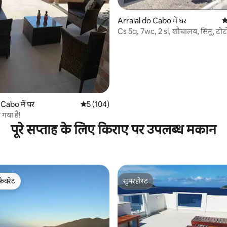
Arraial do Cabo में घर
औ
Cs 5q, 7wc, 2 sl, शौचालय, सिनू, टोट
 समीक्षाएँ
Cabo में घर
औसत रेटिंग 5 में से 5, 104 समीक्षाएँ
5 (104)
 गया है!
पूरे सप्ताह के लिए किराए पर उपलब्ध मकान
फ़ेवरेट
सुपरहोस्ट
फ़ेवरेट
सुपरहोस्ट