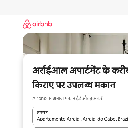
इसे
छोड़कर
सीधा
कॉन्टेंट
पर
जाएँ
अर्राईआल अपार्टमेंट के करी
किराए पर उपलब्ध मकान
Airbnb पर अनोखे मकान ढूँढ़ें और बुक करें
लोकेशन
नतीजों के उपलब्ध होने पर, अप और डाउन 'ऐरो की' का इस्तेमाल 