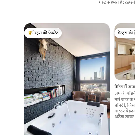
गेस्ट सहमत हैं : ठह
गेस्ट्स की फ़ेवरेट
गेस्ट्स की 
गेस्ट्स का टॉप फ़ेवरेट
गेस्ट्स की 
पेरिस में अपार
लग्ज़री मॉडर
दूर
मारे शहर के 
प्रॉपर्टी, ज
मास्टर बेडरू
अटैच शावर औ
क्वीन-साइज
बाथरूम और 
है। आरामदा