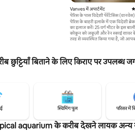
 रूम। यादगार भोजन के लिए पूरी तरह से
Vanves में अपार्टमेंट
औ
न। इसमें हाई - स्पीड ब्रॉडबैंड और
पेरिस के पास विदेशी पेरेंटेसिस (वानवेस)
शामिल हैं। मेट्रो स्टेशन कुछ ही कदम दूर
पेरिस के बाहरी इलाके में एक विदेशी ब्र
पेरिस के सभी हिस्सों तक सीधी पहुँच है।
 समीक्षाएँ
का इलाज करें। 25 वर्ग मीटर के इस बाली शैली के
कोकून को जकूज़ी और रेन स्काई शावर क
तरह से व्यवस्थित किया गया है, जो आप
विदेशी वातावरण में डुबो देता है। पेरिस की 
लिए बिल्कुल सही, इसके अलावा एक अ
अनुभव के साथ, यह जगह आपको आरा
छुट्टियाँ बिताने के लिए किराए पर उपलब्ध जगह
वास्तविक पल देगी। सजावटी फ़ायरप्लेस, बिल्ट - इन
म्यूज़िक के साथ बैलेनो बाथटब, गर्म जग
आपको यात्रा करने के लिए डिज़ाइन किया
वानवेस में स्थित, शांत, भीतरी आँगन में।
ाई
स्विमिंग पूल
परिसर में ब
pical aquarium के करीब देखने लायक अन्य ज