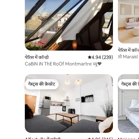
पेरिस में कॉन्
तो Marais!
पेरिस में कॉन्डो
औसत रेटिंग 5 में से 4.94, 239
4.94 (239)
और आराम
CaBiN iN ThE RoOf Montmartre व्यू♥
गेस्ट्स की फ़ेवरेट
गेस्ट्स की 
गेस्ट्स की फ़ेवरेट
गेस्ट्स की 