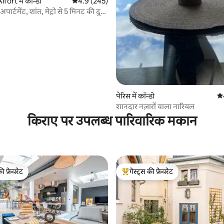
 समीक्षाएँ
ort में कॉन्डो
औसत रेटिंग 5 में से 4.9, 245 समीक्षाएँ
4.9 (245)
पार्टमेंट, शांत, मेट्रो से 5 मिनट की दूरी
पेरिस में कॉन्डो
औस
शानदार नज़ारों वाला नारियल
किराए पर उपलब्ध पारिवारिक मकान
की फ़ेवरेट
गेस्ट्स की फ़ेवरेट
टॉप फ़ेवरेट
गेस्ट्स का टॉप फ़ेवरेट