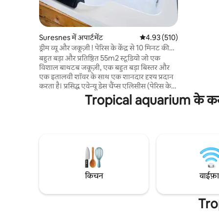
रोशन लिविंग
सुसज्जित किच
नेटफ़्लिक्स 
है, जहाँ से 
Suresnes में अपार्टमेंट
औसत रेटिंग 5 में से 4.93, 510
4.93 (510)
ड्रीम व्यू और जकूज़ी ! पेरिस के केंद्र से 10 मिनट की
दूरी पर!
बहुत बड़ा और प्रतिष्ठित 55m2 स्टूडियो जो एक
विशाल बाथटब जकूज़ी, एक बहुत बड़ा बिस्तर और
एक इतालवी शॉवर के साथ एक शानदार दृश्य प्रदान
करता है। प्रसिद्ध एवेन्यू डेस चैंप्स एलिसीस (पेरिस के
केंद्र) से एक शांत और सुरक्षित क्षेत्र 10min में स्थित
Tropical aquarium के करीब 
है। मैं आपके प्यार को हैरान करने के लिए 95 € का
एक वैकल्पिक "रोमांस पैकेज" ऑफ़र करता हूँ। यह
गुलाबों की पंखुड़ियों के साथ आता है, बिस्तर पर दिल
के आकार पर रखी मोमबत्तियाँ (एक हैप्पी बर्थडे साइन
जोड़ा जा सकता है) और 175 € के लिए यह शैम्पेन
और स्ट्रॉबेरी की एक अच्छी बोतल के साथ आता है! 🌹
🥂🍓
किचन
वाईफ़
Tro