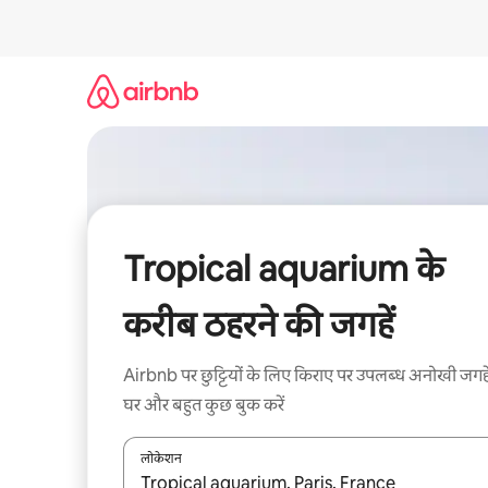
इसे
छोड़कर
सीधा
कॉन्टेंट
पर
जाएँ
Tropical aquarium के
करीब ठहरने की जगहें
Airbnb पर छुट्टियों के लिए किराए पर उपलब्ध अनोखी जगहे
घर और बहुत कुछ बुक करें
लोकेशन
नतीजों के उपलब्ध होने पर, अप और डाउन 'ऐरो की' का इस्तेमाल 