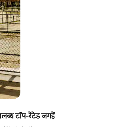
ब्ध टॉप-रेटेड जगहें