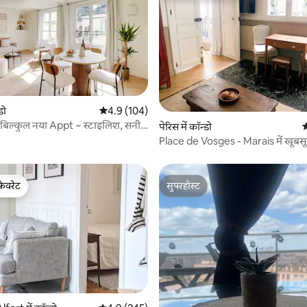
डो
औसत रेटिंग 5 में से 4.9, 104 समीक्षाएँ
4.9 (104)
 बिल्कुल नया Appt ~ स्टाइलिश, सनी
 समीक्षाएँ
पेरिस में कॉन्डो
औ
दायक
Place de Vosges - Marais में खूबस
अपार्टमेंट
फ़ेवरेट
सुपरहोस्ट
फ़ेवरेट
सुपरहोस्ट