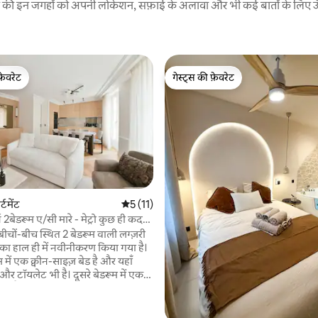
रने की इन जगहों को अपनी लोकेशन, सफ़ाई के अलावा और भी कई बातों के लिए ऊँची
फ़ेवरेट
गेस्ट्स की फ़ेवरेट
फ़ेवरेट
गेस्ट्स की फ़ेवरेट
्टमेंट
औसत रेटिंग 5 में से 5, 11 समीक्षाएँ
5 (11)
्न 2बेडरूम ए/सी मारे - मेट्रो कुछ ही कदम
बीचों-बीच स्थित 2 बेडरूम वाली लग्ज़री
िसका हाल ही में नवीनीकरण किया गया है।
म में एक क्वीन-साइज़ बेड है और यहाँ
र टॉयलेट भी है। दूसरे बेडरूम में एक
़ बेड है और निजता के लिए एक अलग
खास तौर पर बनाया गया टॉयलेट रूम भी
यक सोफ़ा और बड़ी डाइनिंग टेबल वाला