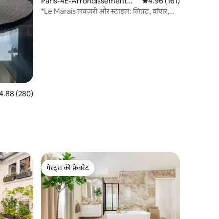
Paris-4E-Arrondissement
औसत रेटिंग 5 में से 4.96, 16
4.96 (161)
में कॉन्डो
*Le Marais लक्ज़री और स्टाइल: लिफ़्ट, वॉशर,
ड्रायर
त रेटिंग 5 में से 4.88, 280 समीक्षाएँ
4.88 (280)
गेस्ट्स की फ़ेवरेट
गेस्ट्स की फ़ेवरेट