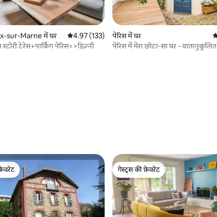
x-sur-Marne में घर
औसत रेटिंग 5 में से 4.97, 133 समीक्षाएँ
4.97 (133)
पेरिस में घर
औ
घर की सिंगल स्टोरी टेरेस+पार्किंग पेरिस<>डिज़्नी
पेरिस में मेरा छोटा-सा घर - वातानुकूलित 
 समीक्षाएँ
फ़ेवरेट
गेस्ट्स की फ़ेवरेट
फ़ेवरेट
गेस्ट्स की फ़ेवरेट