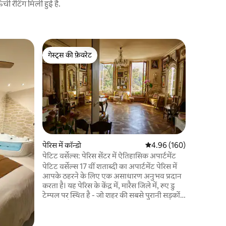
 रेटिंग मिली हुई है.
पेरिस में अपा
गेस्ट्स की फ़ेवरेट
गेस्ट्स की
पेरिस 12 
गेस्ट्स की फ़ेवरेट
गेस्ट्स की
विशाल 62 ए
आदर्श रूप से
स्थित है सा
सुंदर 1901 प
और सुरुचिप
चौथी मंजिल
का अपार्टमे
एवेन्यू Dau
पेरिस में कॉन्डो
औसत रेटिंग 5 में से 4.96, 16
4.96 (160)
पुनर्निर्मि
पेटिट वर्सेल्स: पेरिस सेंटर में ऐतिहासिक अपार्टमेंट
इमारत में 
पेटिट वर्सेल्स 17 वीं शताब्दी का अपार्टमेंट पेरिस में
आपके ठहरने के लिए एक असाधारण अनुभव प्रदान
करता है। यह पेरिस के केंद्र में, मारैस जिले में, रुए डु
टेम्पल पर स्थित है - जो शहर की सबसे पुरानी सड़कों
में से एक है - टेम्पल स्क्वायर के असाधारण दृश्य के
साथ। अपार्टमेंट पूरी तरह से एक प्यार करने वाले जोड़े,
एक लेखक या जीवन में प्रेरणा और उत्तेजना की तलाश