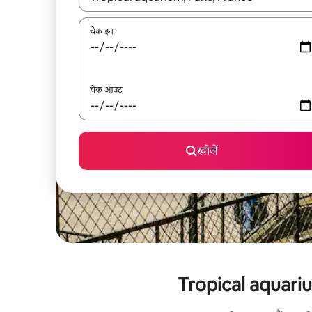
चेक इन
चेक आउट
खोजें
Tropical aquarium 