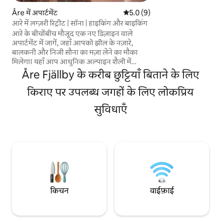
और कपड़ों की दुकानों,
Åre में अपार्टमेंट
औसत रेटिंग 5 में से 5.0, 9 समीक्षाएँ
5.0 (9)
की एक विस्तृत श्रृंखला
आरे में लग्ज़री रिट्रीट | सॉना | हाइकिंग और बाइकिंग
मिनट की पैदल दूरी पर 
आरे के बीचोंबीच मौजूद एक नए डिज़ाइन वाले
सिस्टम में प्रवेश करते हैं। सुबह और शाम के सूरज 
अपार्टमेंट में जागें, जहाँ आपको झील के नज़ारे,
साथ अद्भुत दृश्यों वाल
बालकनी और निजी सौना का मज़ा लेने का मौका
प्रवेश द्वार और पार्कि
मिलेगा। यहाँ आप आधुनिक अल्पाइन शैली में
में स्थित है।
स्टाइलिश ढंग से सजाए गए अपार्टमेंट में रहेंगे,
Åre Fjällby के करीब छुट्टियाँ बिताने के लिए
जिसका डिज़ाइन बेहद सोच-समझकर किया गया है
और यहाँ 6 मेहमानों के ठहरने की सुविधा है। शांत और
किराए पर उपलब्ध जगहों के लिए लोकप्रिय
एक्सक्लूसिव माहौल के बावजूद, आपके पास कोने में
सुविधाएँ
ही रेस्टोरेंट, दुकानों और गाँव की धड़कन के साथ आरे
स्क्वायर है और साथ ही लिफ़्ट और माउंटेन एडवेंचर भी
करीब हैं। स्मूथ सेल्फ़ चेक इन की बदौलत साल भर
मेहमानों का आना आसान हो जाता है। होटल का
स्टैंडर्ड - बिस्तर लगा हुआ और तैयार + बुनियादी
सामान।
किचन
वाईफ़ाई