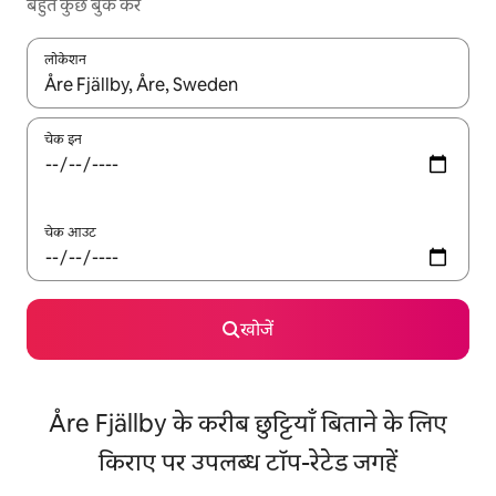
बहुत कुछ बुक करें
लोकेशन
नतीजों के उपलब्ध होने पर, अप और डाउन 'ऐरो की' का इस्तेमाल करके नेविगेट करें
चेक इन
चेक आउट
खोजें
Åre Fjällby के करीब छुट्टियाँ बिताने के लिए
किराए पर उपलब्ध टॉप-रेटेड जगहें