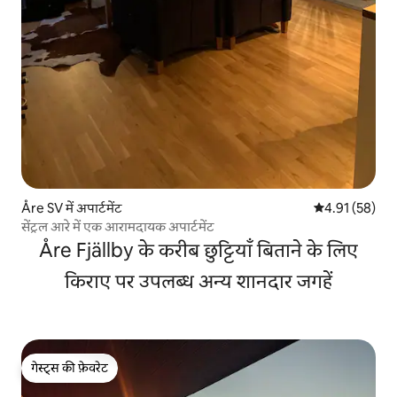
Åre SV में अपार्टमेंट
औसत रेटिंग 5 में 
4.91 (58)
सेंट्रल आरे में एक आरामदायक अपार्टमेंट
Åre Fjällby के करीब छुट्टियाँ बिताने के लिए
किराए पर उपलब्ध अन्य शानदार जगहें
गेस्ट्स की फ़ेवरेट
गेस्ट्स की फ़ेवरेट