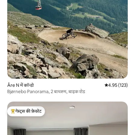
Åre N में कॉन्डो
औसत रेटिंग 5 में स
4.95 (123)
Bjørnebo Panorama, 2 बाथरूम, बाइक शेड
गेस्ट्स की फ़ेवरेट
गेस्ट्स का टॉप फ़ेवरेट