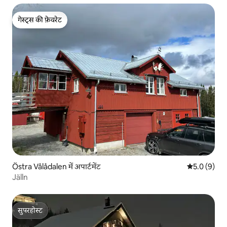
गेस्ट्स की फ़ेवरेट
गेस्ट्स की फ़ेवरेट
Östra Vålådalen में अपार्टमेंट
औसत रेटिंग 5 म
5.0 (9)
Jälln
सुपरहोस्ट
सुपरहोस्ट