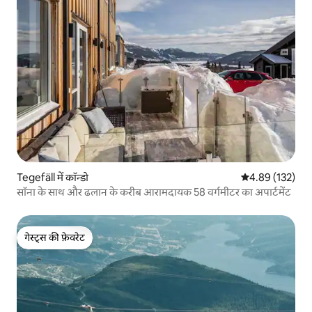
Tegefäll में कॉन्डो
औसत रेटिंग 5 में स
4.89 (132)
सॉना के साथ और ढलान के करीब आरामदायक 58 वर्गमीटर का अपार्टमेंट
गेस्ट्स की फ़ेवरेट
गेस्ट्स की फ़ेवरेट