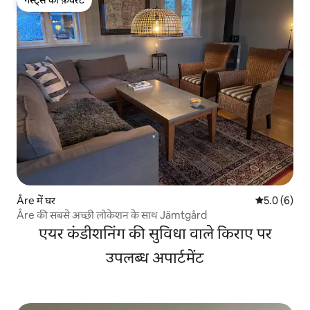
गेस्ट्स की फ़ेवरेट
Åre में घर
औसत रेटिंग 5 म
5.0 (6)
Åre की सबसे अच्छी लोकेशन के साथ Jämtgård
एयर कंडीशनिंग की सुविधा वाले किराए पर
उपलब्ध अपार्टमेंट