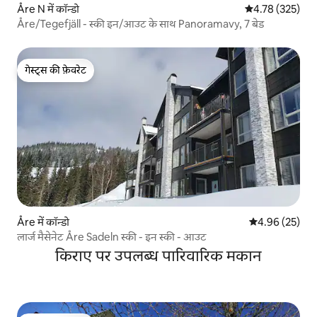
Åre N में कॉन्डो
औसत रेटिंग 5 में स
4.78 (325)
Åre/Tegefjäll - स्की इन/आउट के साथ Panoramavy, 7 बेड
गेस्ट्स की फ़ेवरेट
गेस्ट्स की फ़ेवरेट
Åre में कॉन्डो
औसत रेटिंग 5 में 
4.96 (25)
लार्ज मैसेनेट Åre Sadeln स्की - इन स्की - आउट
किराए पर उपलब्ध पारिवारिक मकान