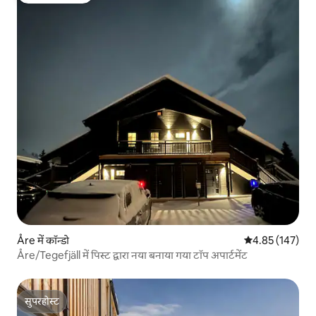
Åre में कॉन्डो
औसत रेटिंग 5 में स
4.85 (147)
Åre/Tegefjäll में पिस्ट द्वारा नया बनाया गया टॉप अपार्टमेंट
सुपरहोस्ट
सुपरहोस्ट