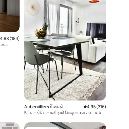
त रेटिंग 5 में से 4.88, 184 समीक्षाएँ
4.88 (184)
ttes
Aubervilliers में कॉन्डो
औसत रेटिंग 5 में से 4.95, 31
4.95 (316)
5 मिनट पेरिस लवली इको बिल्कुल नया सन - बाथड
अपार्टमेंट - 4*