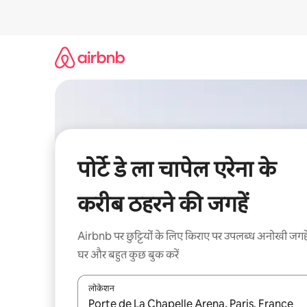
इसे
छोड़कर
सीधा
कॉन्टेंट
पर
जाएँ
पोर्टे डे ला चापेल एरेना के
करीब ठहरने की जगहें
Airbnb पर छुट्टियों के लिए किराए पर उपलब्ध अनोखी जगहे
घर और बहुत कुछ बुक करें
लोकेशन
नतीजों के उपलब्ध होने पर, अप और डाउन 'ऐरो की' का इस्तेमाल 