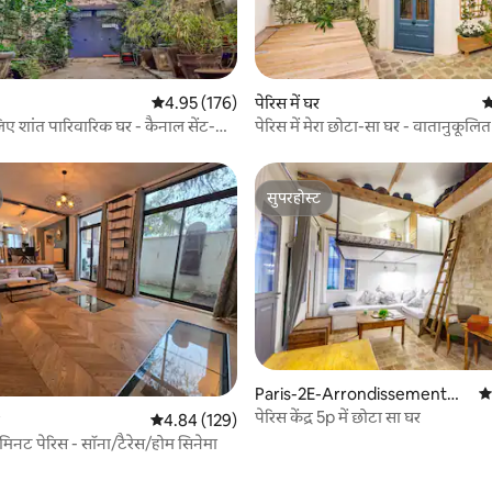
 समीक्षाएँ
औसत रेटिंग 5 में से 4.95, 176 समीक्षाएँ
4.95 (176)
पेरिस में घर
औ
लिए शांत पारिवारिक घर - कैनाल सेंट-
पेरिस में मेरा छोटा-सा घर - वातानुकूलित 
सुपरहोस्ट
सुपरहोस्ट
Paris-2E-Arrondissement
औस
में घर
पेरिस केंद्र 5p में छोटा सा घर
औसत रेटिंग 5 में से 4.84, 129 समीक्षाएँ
4.84 (129)
 5 मिनट पेरिस - सॉना/टैरेस/होम सिनेमा