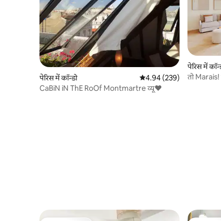
पेरिस में कॉन्
तो Marais!
पेरिस में कॉन्डो
औसत रेटिंग 5 में से 4.94, 239
4.94 (239)
और आराम
CaBiN iN ThE RoOf Montmartre व्यू♥