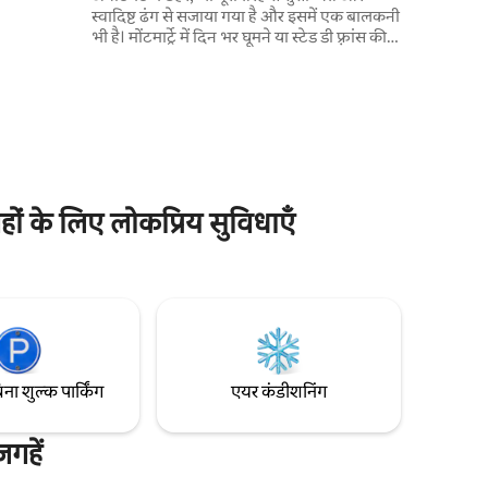
स्वादिष्ट ढंग से सजाया गया है और इसमें एक बालकनी
भी है। मोंटमार्ट्रे में दिन भर घूमने या स्टेड डी फ़्रांस की
यक वातावरण
ऊर्जा का अनुभव करने के बाद, आरामदायक लिविंग
द आराम करने
रूम में आराम करें या आरामदायक स्नान का आनंद लें।
2 आरामदायक बेडरूम (एक डबल बेड और एक क्वीन-
साइज़), मुफ़्त भूमिगत पार्किंग और मेट्रो से सिर्फ़ 2
मिनट की दूरी पर, यह अपार्टमेंट पेरिस और उसके
छिपे हुए खज़ानों को एक्सप्लोर करने के लिए आदर्श
प्रारंभिक बिंदु है।
गहों के लिए लोकप्रिय सुविधाएँ
िना शुल्क पार्किंग
एयर कंडीशनिंग
गहें