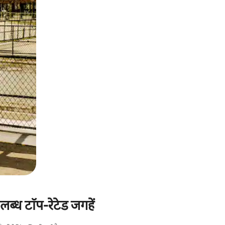
पलब्ध टॉप-रेटेड जगहें