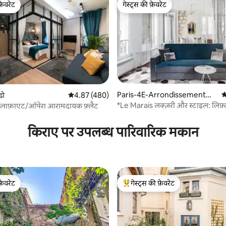
फ़ेवरेट
गेस्ट्स की फ़ेवरेट
फ़ेवरेट
गेस्ट्स की फ़ेवरेट
Paris-4E-Arrondissement
औ
डो
औसत रेटिंग 5 में से 4.87, 480 समीक्षाएँ
4.87 (480)
में कॉन्डो
*Le Marais लक्ज़री और स्टाइल: लिफ़्
सैक्रे-कोएर /लाफ़ाएट/ऑपेरा आरामदायक फ़्लैट
 समीक्षाएँ
ड्रायर
किराए पर उपलब्ध पारिवारिक मकान
फ़ेवरेट
गेस्ट्स की फ़ेवरेट
फ़ेवरेट
गेस्ट्स का टॉप फ़ेवरेट