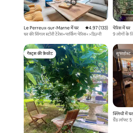
Le Perreux-sur-Marne में घर
औसत रेटिंग 5 में से 4.97, 133
4.97 (133)
पेरिस में घर
घर की सिंगल स्टोरी टेरेस+पार्किंग पेरिस<>डिज़्नी
9 लोगों के 
मार्टिन
गेस्ट्स की फ़ेवरेट
सुपरहोस्ट
गेस्ट्स की फ़ेवरेट
सुपरहोस्ट
क्लिची में घर
ग्रैंड लॉफ्ट