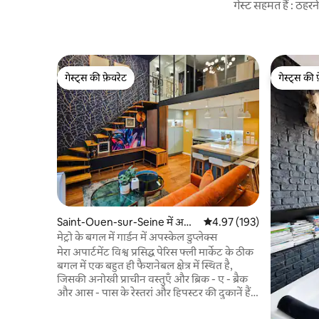
गेस्ट सहमत हैं : ठह
गेस्ट्स की फ़ेवरेट
गेस्ट्स की 
गेस्ट्स की फ़ेवरेट
गेस्ट्स की 
Saint-Ouen-sur-Seine में अ
औसत रेटिंग 5 में से 4.97, 193
4.97 (193)
पार्टमेंट
मेट्रो के बगल में गार्डन में अपस्केल डुप्लेक्स
मेरा अपार्टमेंट विश्व प्रसिद्ध पेरिस फ्ली मार्केट के ठीक
बगल में एक बहुत ही फैशनेबल क्षेत्र में स्थित है,
जिसकी अनोखी प्राचीन वस्तुएँ और ब्रिक - ए - ब्रैक
और आस - पास के रेस्तरां और हिपस्टर की दुकानें हैं।
यह एक डिज़ाइन और आधुनिक 65 m2 / 2 बेडरूम