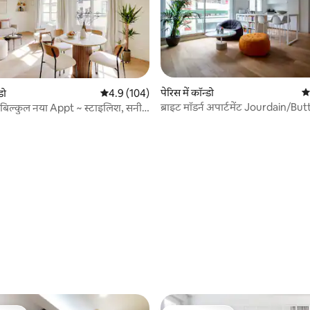
पेरिस में कॉन्डो
औस
डो
औसत रेटिंग 5 में से 4.9, 104 समीक्षाएँ
4.9 (104)
ब्राइट मॉडर्न अपार्टमेंट Jourdain/Bu
 बिल्कुल नया Appt ~ स्टाइलिश, सनी
 समीक्षाएँ
Chaumont
दायक