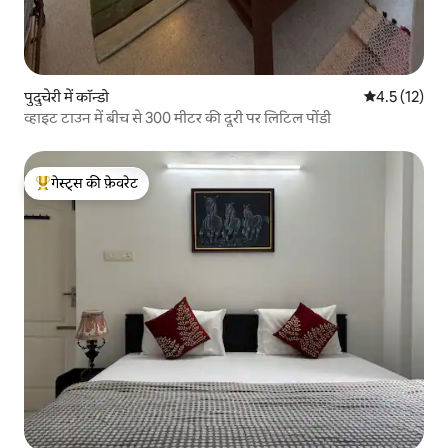
पुदुचेरी में कॉन्डो
औसत रेटिंग 5 मे
4.5 (12)
व्हाइट टाउन में बीच से 300 मीटर की दूरी पर लिटिल पोंडी
गेस्ट्स की फ़ेवरेट
गेस्ट्स का टॉप फ़ेवरेट