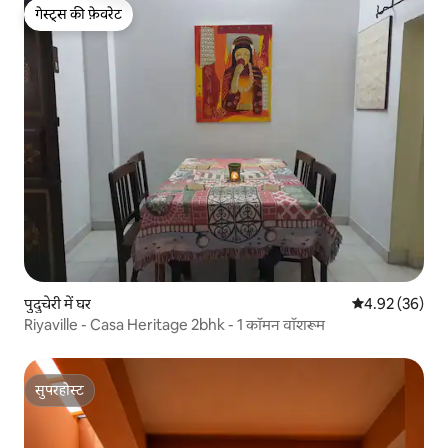
गेस्ट्स की फ़ेवरेट
गेस्ट्स की फ़ेवरेट
पुदुचेरी में घर
औसत रेटिंग 5 में 
4.92 (36)
Riyaville - Casa Heritage 2bhk - 1 कॉमन वॉशरूम
सुपरहोस्ट
सुपरहोस्ट