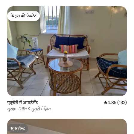
गेस्ट्स की फ़ेवरेट
गेस्ट्स की फ़ेवरेट
पुदुचेरी में अपार्टमेंट
औसत रेटिंग 5 में स
4.85 (132)
सुरक्षा -2BHK दूसरी मंज़िल
सुपरहोस्ट
सुपरहोस्ट