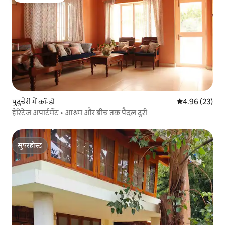
पुदुचेरी में कॉन्डो
औसत रेटिंग 5 में 
4.96 (23)
हेरिटेज अपार्टमेंट • आश्रम और बीच तक पैदल दूरी
सुपरहोस्ट
सुपरहोस्ट