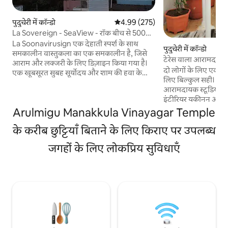
पुदुचेरी में कॉन्डो
औसत रेटिंग 5 में से 4.99, 275 समीक्षाएँ
4.99 (275)
La Sovereign - SeaView - रॉक बीच से 500
मीटर की दूरी पर
La Soonavirusign एक देहाती स्पर्श के साथ
पुदुचेरी में कॉन्डो
समकालीन वास्तुकला का एक समकालीन है, जिसे
टेरेस वाला आरामदायक स
आराम और लक्जरी के लिए डिज़ाइन किया गया है।
दो लोगों के लिए एक हफ़
एक खूबसूरत सुबह सूर्योदय और शाम की हवा के
लिए बिल्कुल सही। दूसर
साथ समुद्र के अद्भुत दृश्य में खिड़कियों के बाहर बड़े
आरामदायक स्टूडियो का 
समुद्र का सामना करना पड़ रहा है। जब आप सी व्यू
इंटीरियर यकीनन आपक
वाली इस केंद्र में मौजूद जगह पर ठहरेंगे, तो आपका
पॉन्डिचेरी में आपके ठ
Arulmigu Manakkula Vinayagar Temple
परिवार हर चीज़ के करीब होगा। सीशोर से 150 मीटर
आरामदायक बना देगा
की दूरी पर। रॉक / प्रोमेनेड बीच और व्हाइट / फ़्रेंच
के करीब छुट्टियाँ बिताने के लिए किराए पर उपलब्ध
हमारी जगह कुरुचिकुप
टाउन से 500 मीटर की दूरी पर। श्री अरबिंदो आश्रम
वाले गाँव में एक छोटी 
से 900 मीटर की दूरी पर। सेंट्रल मार्केट से 1.5
जगहों के लिए लोकप्रिय सुविधाएँ
है, जो प्रोमेनेड बीच से
किलोमीटर की दूरी पर। रेस्टोरेंट और कैफ़े 1.0 से 1.5
व्हाइट टाउन / फ़्रेंच क्व
किलोमीटर के दायरे में हैं
पैदल दूरी पर है। पार्किंग : पास की सड़कों पर बाइक/
कार पार्किंग मुफ़्त, सु
लोग भी सड़क पर पार्क क