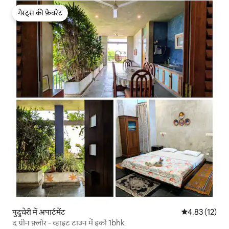
गेस्ट्स की फ़ेवरेट
गेस्ट्स की फ़ेवरेट
पुदुचेरी में अपार्टमेंट
औसत रेटिंग 5 में 
4.83 (12)
द ग्रीन फ़्लोर - व्हाइट टाउन में इको 1bhk