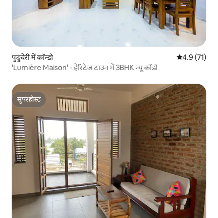
पुदुचेरी में कॉन्डो
औसत रेटिंग 5 मे
4.9 (71)
'Lumière Maison' - हेरिटेज टाउन में 3BHK न्यू कोंडो
सुपरहोस्ट
सुपरहोस्ट