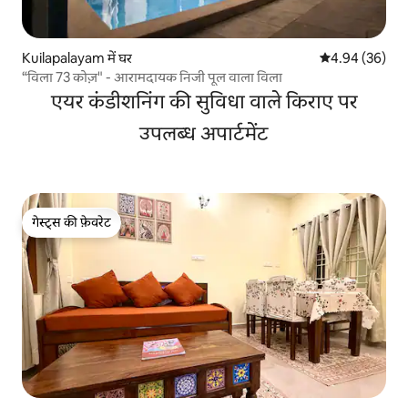
Kuilapalayam में घर
औसत रेटिंग 5 में 
4.94 (36)
“विला 73 कोज़" - आरामदायक निजी पूल वाला विला
एयर कंडीशनिंग की सुविधा वाले किराए पर
उपलब्ध अपार्टमेंट
गेस्ट्स की फ़ेवरेट
गेस्ट्स की फ़ेवरेट