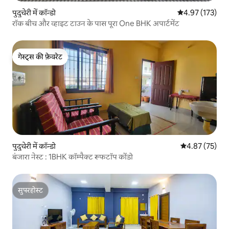
पुदुचेरी में कॉन्डो
औसत रेटिंग 5 में स
4.97 (173)
रॉक बीच और व्हाइट टाउन के पास पूरा One BHK अपार्टमेंट
गेस्ट्स की फ़ेवरेट
गेस्ट्स की फ़ेवरेट
पुदुचेरी में कॉन्डो
औसत रेटिंग 5 में 
4.87 (75)
बंजारा नेस्ट : 1BHK कॉम्पैक्ट रूफटॉप कोंडो
सुपरहोस्ट
सुपरहोस्ट