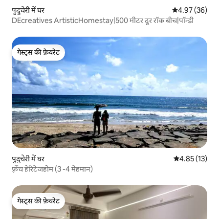
पुदुचेरी में घर
औसत रेटिंग 5 में 
4.97 (36)
DEcreatives ArtisticHomestay|500 मीटर दूर रॉक बीच|पॉन्डी
गेस्ट्स की फ़ेवरेट
गेस्ट्स की फ़ेवरेट
पुदुचेरी में घर
औसत रेटिंग 5 में 
4.85 (13)
फ़्रेंच हेरिटेजहोम (3 -4 मेहमान)
गेस्ट्स की फ़ेवरेट
गेस्ट्स की फ़ेवरेट