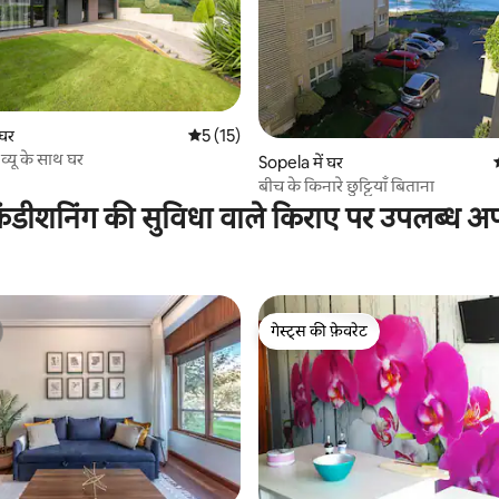
 समीक्षाएँ
 घर
औसत रेटिंग 5 में से 5, 15 समीक्षाएँ
5 (15)
 व्यू के साथ घर
Sopela में घर
बीच के किनारे छुट्टियाँ बिताना
ंडीशनिंग की सुविधा वाले किराए पर उपलब्ध अपार
गेस्ट्स की फ़ेवरेट
गेस्ट्स की फ़ेवरेट