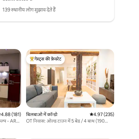
139 स्थानीय लोग सुझाव देते हैं
गेस्ट्स की फ़ेवरेट
गेस्ट्स का टॉप फ़ेवरेट
सत रेटिंग 5 में से 4.88, 181 समीक्षाएँ
4.88 (181)
बिलबाओ में कॉन्डो
औसत रेटिंग 5 में से 4.97, 23
4.97 (235)
कल्प - AR
OT निवास: ओल्ड टाउन में 5 बेड / 4 बाथ (190
वर्गमीटर)