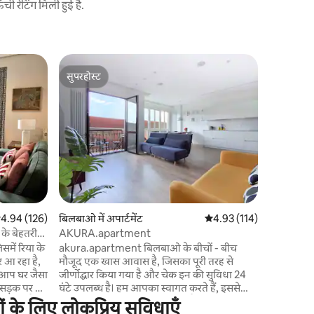
 रेटिंग मिली हुई है.
बिलबाओ में 
सुपरहोस्ट
गेस्ट्स
LUR IRALA
सुपरहोस्ट
गेस्ट्स का
centro
लुर इराला 
और पूरी तरह
इराला इलाके 
विया, गुगेन
से थोड़ी दू
सकते हैं। ह
सुविधाओं और
वाली नज़दी
चाहते हैं क
सत रेटिंग 5 में से 4.94, 126 समीक्षाएँ
4.94 (126)
बिलबाओ में अपार्टमेंट
औसत रेटिंग 5 में से 4.93, 11
4.93 (114)
जोड़ों, परिव
 के बेहतरीन
AKURA.apartment
िसमें रिया के
akura.apartment बिलबाओ के बीचों - बीच
र आ रहा है,
मौजूद एक खास आवास है, जिसका पूरी तरह से
ि आप घर जैसा
जीर्णोद्धार किया गया है और चेक इन की सुविधा 24
घंटे उपलब्ध है। हम आपका स्वागत करते हैं, इससे
ग स्थल है।
कोई फ़र्क नहीं पड़ता कि आप कौन हैं, आप किससे
 के लिए लोकप्रिय सुविधाएँ