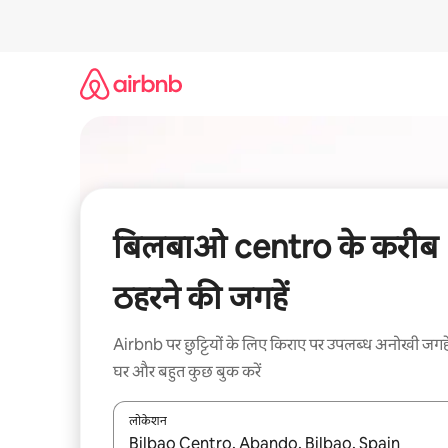
इसे
छोड़कर
सीधा
कॉन्टेंट
पर
जाएँ
बिलबाओ centro के करीब
ठहरने की जगहें
Airbnb पर छुट्टियों के लिए किराए पर उपलब्ध अनोखी जगहे
घर और बहुत कुछ बुक करें
लोकेशन
नतीजों के उपलब्ध होने पर, अप और डाउन 'ऐरो की' का इस्तेमाल 