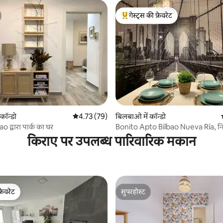
गेस्ट्स की फ़ेवरेट
गेस्ट्स का टॉप फ़ेवरेट
 समीक्षाएँ
कॉन्डो
औसत रेटिंग 5 में से 4.73, 79 समीक्षाएँ
4.73 (79)
बिलबाओ में कॉन्डो
द्वारा पार्क का घर
Bonito Apto Bilbao Nueva Ría, नि
किराए पर उपलब्ध पारिवारिक मकान
फ़ेवरेट
सुपरहोस्ट
फ़ेवरेट
सुपरहोस्ट