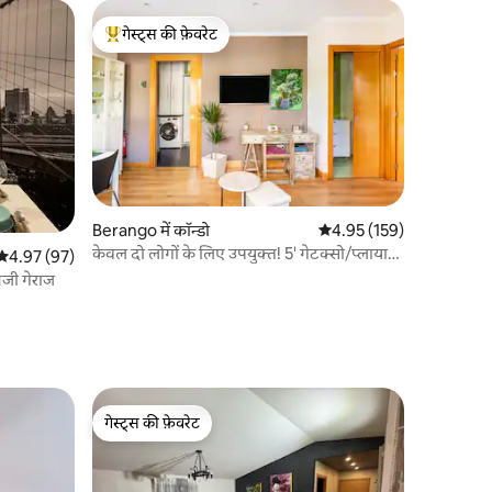
गेस्ट्स की फ़ेवरेट
गेस्ट्स का टॉप फ़ेवरेट
Berango में कॉन्डो
औसत रेटिंग 5 में से 4.95, 15
4.95 (159)
केवल दो लोगों के लिए उपयुक्त! 5' गेटक्सो/प्लाया/
औसत रेटिंग 5 में से 4.97, 97 समीक्षाएँ
4.97 (97)
बिल्बो 25'।
जी गेराज
गेस्ट्स की फ़ेवरेट
गेस्ट्स की फ़ेवरेट