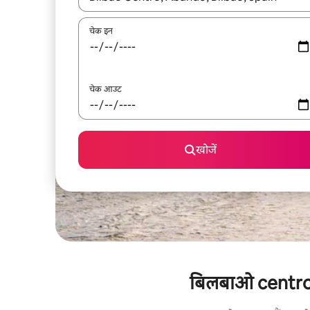
चेक इन
चेक आउट
खोजें
बिलबाओ centro के