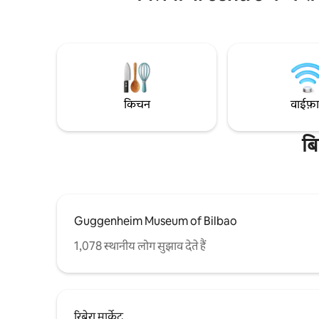
आपके पैरों के नीचे ला विना डेल एन्सांचे होगा, जो
Azkuna केंद
शहर के सबसे प्रसिद्ध बार में से एक है, और दूसरा
यात्रा कर सक
सामना करना पड़ रहा है: ग्लोबो बार और इसके प्रसिद्ध
हैं जो सभी प्रक
त्सांगुरो पिंटक्सो। इस प्रकार आप बिलबाओ आत्मा के
सब कुछ है 
एक हिस्से में रहेंगे।
किचन
वाईफ़
बि
Guggenheim Museum of Bilbao
1,078 स्थानीय लोग सुझाव देते हैं
रिबेरा मार्केट