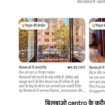
गेस्ट सहमत हैं : ठह
गेस्ट्स की फ़ेवरेट
गेस्ट्स 
गेस्ट्स का टॉप फ़ेवरेट
गेस्ट्स का 
बिलबाओ में अपार्टमेंट
औसत रेटिंग 5 में से 4.95, 191
4.95 (191)
बिलबाओ में 
वेक अप इन द गोल्डन माइल
सेंट्रल और 
बिलबाओ को जानने के कई तरीके हैं, लेकिन इसे
यह एक आरामद
महसूस करने के लिए केवल एक ही तरीका है: इसे
आप इस तरह
शहर के केंद्र से जीना। हम आपको बता सकते हैं कि
लिए Pozas क्
यह बिलबाओ में आपका विशाल, आरामदायक और
Guggenheim
चमकीला घर होगा, लेकिन आप इसे पहले से ही
सभी दिलचस्प
तस्वीरों में देख सकते हैं। इसीलिए हम आपको वह
सकते हैं....
बिलबाओ centro के करीब छु
बताना चाहते हैं, जो शायद आपको नहीं पता होगा। यह
ट्रेन, हवाई 