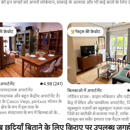
रने की इन जगहों को अपनी लोकेशन, सफ़ाई के अलावा और भी कई बातों के लिए ऊँची
की फ़ेवरेट
गेस्ट्स की फ़ेवरेट
टॉप फ़ेवरेट
गेस्ट्स का टॉप फ़ेवरेट
 समीक्षाएँ
अपार्टमेंट
औसत रेटिंग 5 में से 4.98, 241 समीक्षाएँ
4.98 (241)
आरामदायक अपार्टमेंट
बिलबाओ में अपार्टमेंट
औ
ायक और बहुत केंद्रीय अपार्टमेंट है।
नर्वियन हाउस - प्राइम लोकेशन और नदी
 के Casco Viejo, pintxos भोजन के
नज़ारे
केंद्र में स्थित और चमकीला अपार्टमेंट, ज
षेत्र के रूप में इस तरह के
खूबसूरत नज़ारों का खूबसूरत नज़ारा नज़
 संग्रहालय के रूप में बिलबाओ के
जिसे हर बारीकी से सजाया गया है, ताक
 स्थानों की यात्रा करने के लिए चल
महसूस कर सकें। इमारत एक पैदल यात्री सड़क पर है
 बहुत अच्छी तरह से Intermodal, मेट्रो,
और दरवाज़े पर ही एक सार्वजनिक पार्किं
ट्टियाँ बिताने के लिए किराए पर उपलब्ध जगहों
अड्डे बस से जुड़ा हुआ है... एक ही सड़क पर