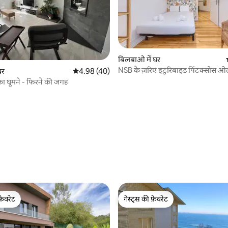
बिलबाओ में घर
NSB के ज़रिए इटुरिबाइड पिंटक्सोस ओ
घर
औसत रेटिंग 5 में से 4.98, 40 समीक्षाएँ
4.98 (40)
िका घूमने - फिरने की जगह
 समीक्षाएँ
फ़ेवरेट
गेस्ट्स की फ़ेवरेट
फ़ेवरेट
गेस्ट्स की फ़ेवरेट