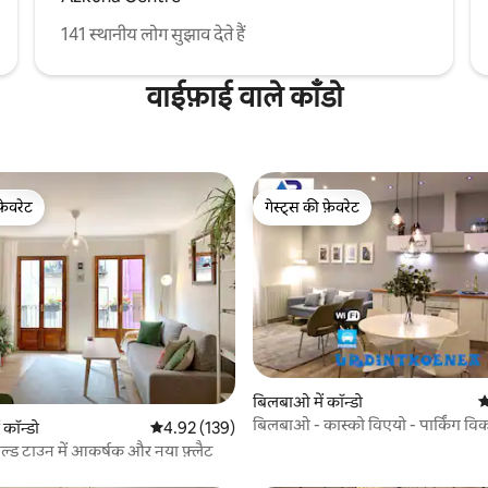
141 स्थानीय लोग सुझाव देते हैं
वाईफ़ाई वाले काँडो
फ़ेवरेट
गेस्ट्स की फ़ेवरेट
फ़ेवरेट
गेस्ट्स की फ़ेवरेट
 समीक्षाएँ
बिलबाओ में कॉन्डो
औ
बिलबाओ - कास्को विएयो - पार्किंग वि
कॉन्डो
औसत रेटिंग 5 में से 4.92, 139 समीक्षाएँ
4.92 (139)
होस्ट्स बिलबाओ
ओल्ड टाउन में आकर्षक और नया फ़्लैट