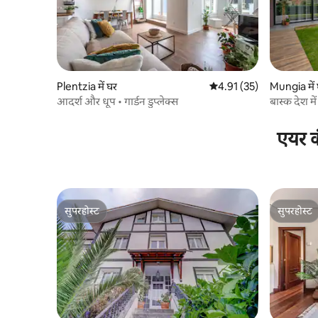
Plentzia में घर
औसत रेटिंग 5 में से 4.91, 35
4.91 (35)
Mungia में
आदर्श और धूप • गार्डन डुप्लेक्स
बास्क देश में
एयर क
सुपरहोस्ट
सुपरहोस्ट
सुपरहोस्ट
सुपरहोस्ट