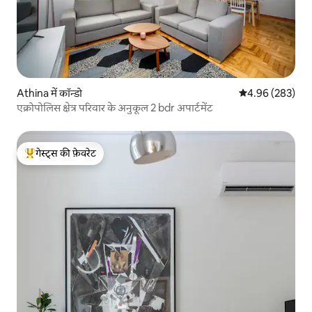
Athina में कॉन्डो
औसत रेटिंग 5 में स
4.96 (283)
एक्रोपोलिस क्षेत्र परिवार के अनुकूल 2 bdr अपार्टमेंट
गेस्ट्स की फ़ेवरेट
गेस्ट्स का टॉप फ़ेवरेट