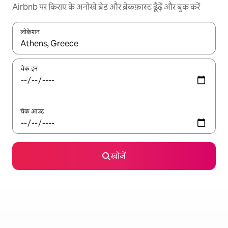
Airbnb पर किराए के अनोखे ब्रेड और ब्रेकफ़ास्ट ढूँढ़ें और बुक करें
लोकेशन
नतीजों के उपलब्ध होने पर, अप और डाउन 'ऐरो की' का इस्तेमाल करके नेविगेट करें
चेक इन
चेक आउट
खोजें