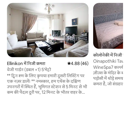
कोलोनेकी में निजी कम
Oinapothiki Taver
Ellinikon में निजी कमरा
औसत रेटिंग 5 में से 4.88, 46 समीक्षाएँ
4.88 (46)
WineSpa7 कल्लीमारो स
वेजी गार्डन (डबल +1) 5'मेट्रो
ज़ीउस के मंदिर के बगल
** ट्विन रूम के लिए कृपया हमारी दूसरी लिस्टिंग पर
पड़ोसी में थोड़े समय क
एक नज़र डालें। ** नमस्कार, हम एथेंस के दक्षिण
कमरा है, जो संग्रहालयों
उपनगरों में स्थित हैं, भूमिगत स्टेशन से 5 मिनट से भी
और रेस्तरां और कॉफ़ी बा
कम की पैदल दूरी पर, 12 मिनट के भीतर शहर के
में पैरों से चलते हुए 
केंद्र तक आसान पहुँच प्रदान करते हैं। हम एथेंस के
साधनों द्वारा आसानी स
दक्षिणी उपनगरों में एक आकर्षक बिस्तर और नाश्ता
देखने की सलाह दी जात
में एक बहुत ही आरामदायक और घरेलू डबल/ट्रिपल
चमकीला अपार्टमेंट एक 
(वातानुकूलित) कमरा (30 वर्गमीटर) प्रदान करते हैं।
किचन, 2 wc, 3 शावर स
कमरे में एक स्वतंत्र प्रवेश द्वार के साथ - साथ हमारे
जंगल के ऊपर अच्छे बराम
सुंदर उद्यान तक सीधी पहुँच है जहां हमारे मेहमान
सुबह के नाश्ते का आनंद 