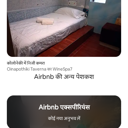
कोलोनेकी में निजी कमरा
Oinapothiki Taverna का WineSpa7
Airbnb की अन्य पेशकश
Airbnb एक्सपीरियंस
कोई नया अनुभव लें