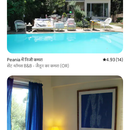
Peania में निजी कमरा
औसत रेटिंग 5 में 
4.93 (14)
सेंट थॉमस B&B - जैतून का कमरा (OR)