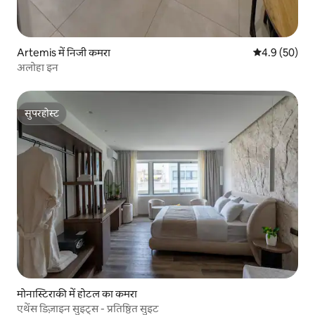
Artemis में निजी कमरा
औसत रेटिंग 5 में
4.9 (50)
अलोहा इन
सुपरहोस्ट
सुपरहोस्ट
मोनास्टिराकी में होटल का कमरा
एथेंस डिज़ाइन सुइट्स - प्रतिष्ठित सुइट