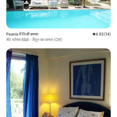
Peania में निजी कमरा
औसत रेटिंग 5 में 
4.93 (14)
सेंट थॉमस B&B - जैतून का कमरा (OR)