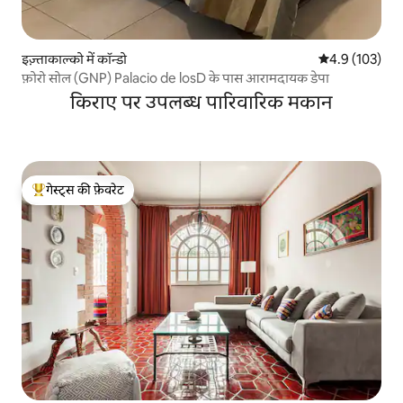
इज़्ताकाल्को में कॉन्डो
औसत रेटिंग 5 में 
4.9 (103)
फ़ोरो सोल (GNP) Palacio de losD के पास आरामदायक डेपा
किराए पर उपलब्ध पारिवारिक मकान
गेस्ट्स की फ़ेवरेट
गेस्ट्स का टॉप फ़ेवरेट