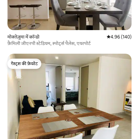
मोक्तेज़ुमा में कॉन्डो
औसत रेटिंग 5 में स
4.96 (140)
फ़ैमिली जीएनपी स्टेडियम, स्पोर्ट्स पैलेस, एयरपोर्ट
गेस्ट्स की फ़ेवरेट
गेस्ट्स की फ़ेवरेट