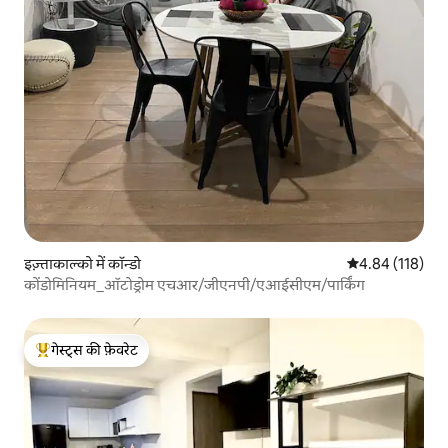
इज़्ताकाल्को में कॉन्डो
औसत रेटिंग 5 में स
4.84 (118)
कोंडोमिनियम_ऑटोड्रोम एचआर/जीएनपी/एआईसीएम/पार्किंग
गेस्ट्स की फ़ेवरेट
गेस्ट्स का टॉप फ़ेवरेट