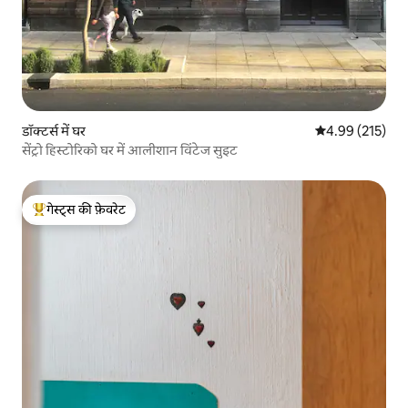
डॉक्टर्स में घर
औसत रेटिंग 5 में स
4.99 (215)
सेंट्रो हिस्टोरिको घर में आलीशान विंटेज सुइट
गेस्ट्स की फ़ेवरेट
गेस्ट्स का टॉप फ़ेवरेट