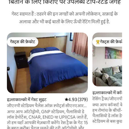
बिताने के लिए किराए पर उपलब्ध टॉप-रेटेड जगहें
गेस्ट सहमत हैं : ठहरने की इन जगहों को अपनी लोकेशन, सफ़ाई के
अलावा और भी कई बातों के लिए ऊँची रेटिंग मिली हुई है.
गेस्ट्स की फ़ेवरेट
गेस्ट्स की फ़ेवरेट
गेस्ट्स की फ़ेवरेट
गेस्ट्स का टॉप फ़ेवरेट
इज़्ताकाल्को में कॉन्डो
रेसिंग ट्रैक/जीएनपी स
इज़्ताकाल्को में गेस्ट सुइट
औसत रेटिंग 5 में से 4.93, 379 समीक्षाएँ
4.93 (379)
बेसबॉल
क्या आप कॉन्सर्ट के लि
जीएनपी स्टेडियम पैलेस ऑफ़ स्पोर्ट्स सीएनएआर
हम रोमांच के बीचों-बीच
रेसट्रैक यूपीआईआईसीएसए
अगर आप ऑटोड्रोमो, GNP स्टेडियम, पैलासियो डे
पैलासियो डे लॉस डेपोर्ट
लॉस डेपोर्टेस, CNAR, ENED या UPIICSA जाते हैं,
स्टेडियम से बस कुछ ही कदम दूर। ए
तो हम यहाँ आपकी मेज़बानी करेंगे। रेस ट्रैक के गेट 15
से सिर्फ़ 15 मिनट की दू
के बहुत करीब। पैदल चलने की दूरी ऑटोड्रोमो और