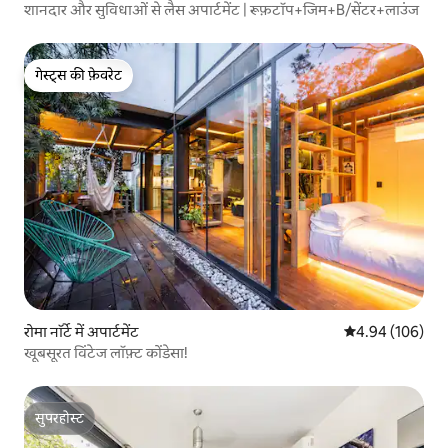
शानदार और सुविधाओं से लैस अपार्टमेंट | रूफ़टॉप+जिम+B/सेंटर+लाउंज
गेस्ट्स की फ़ेवरेट
गेस्ट्स की फ़ेवरेट
रोमा नॉर्टे में अपार्टमेंट
औसत रेटिंग 5 में स
4.94 (106)
खूबसूरत विंटेज लॉफ़्ट कोंडेसा!
सुपरहोस्ट
सुपरहोस्ट