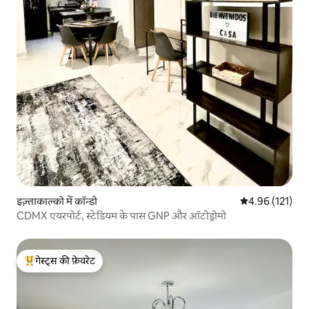
इज़्ताकाल्को में कॉन्डो
औसत रेटिंग 5 में स
4.96 (121)
CDMX एयरपोर्ट, स्टेडियम के पास GNP और ऑटोड्रोमो
गेस्ट्स की फ़ेवरेट
गेस्ट्स का टॉप फ़ेवरेट