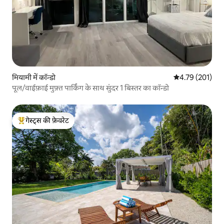
मियामी में कॉन्डो
औसत रेटिंग 5 में स
4.79 (201)
पूल/वाईफ़ाई मुफ़्त पार्किंग के साथ सुंदर 1 बिस्तर का कॉन्डो
गेस्ट्स की फ़ेवरेट
गेस्ट्स का टॉप फ़ेवरेट