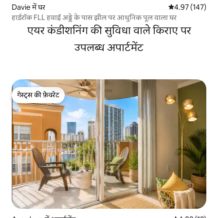
Davie में घर
औसत रेटिंग 5 में स
4.97 (147)
हार्डरॉक FLL हवाई अड्डे के पास झील पर आधुनिक पूल वाला घर
एयर कंडीशनिंग की सुविधा वाले किराए पर
उपलब्ध अपार्टमेंट
गेस्ट्स की फ़ेवरेट
गेस्ट्स की फ़ेवरेट