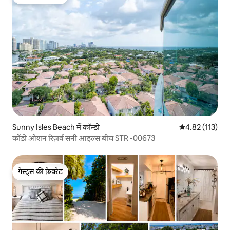
गेस्ट्स की फ़ेवरेट
Sunny Isles Beach में कॉन्डो
औसत रेटिंग 5 में स
4.82 (113)
कोंडो ओशन रिज़र्व सनी आइल्स बीच STR -00673
गेस्ट्स की फ़ेवरेट
गेस्ट्स की फ़ेवरेट