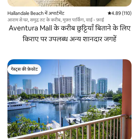
Hallandale Beach में अपार्टमेंट
औसत रेटिंग 5 में स
4.89 (110)
आराम से घर, समुद्र तट के करीब, मुफ़्त पार्किंग, वाई - फ़ाई
Aventura Mall के करीब छुट्टियाँ बिताने के लिए
किराए पर उपलब्ध अन्य शानदार जगहें
गेस्ट्स की फ़ेवरेट
गेस्ट्स की फ़ेवरेट