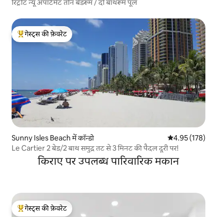
रिट्रीट न्यू अपार्टमेंट तीन बेडरूम / दो बाथरूम पूल
गेस्ट्स की फ़ेवरेट
गेस्ट्स का टॉप फ़ेवरेट
Sunny Isles Beach में कॉन्डो
औसत रेटिंग 5 में स
4.95 (178)
Le Cartier 2 बेड/2 बाथ समुद्र तट से 3 मिनट की पैदल दूरी पर!
किराए पर उपलब्ध पारिवारिक मकान
गेस्ट्स की फ़ेवरेट
गेस्ट्स का टॉप फ़ेवरेट