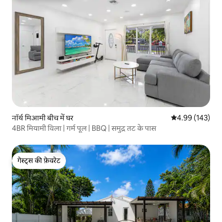
नॉर्थ मिआमी बीच में घर
औसत रेटिंग 5 में स
4.99 (143)
4BR मियामी विला | गर्म पूल | BBQ | समुद्र तट के पास
गेस्ट्स की फ़ेवरेट
गेस्ट्स की फ़ेवरेट