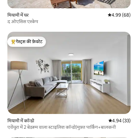
मियामी में घर
औसत रेटिंग 5 में 
4.99 (68)
द ओएसिस एस्केप
गेस्ट्स की फ़ेवरेट
गेस्ट्स का टॉप फ़ेवरेट
मियामी में कॉन्डो
औसत रेटिंग 5 में 
4.94 (33)
एवेंचुरा में 2 बेडरूम वाला स्टाइलिश कॉन्डो|मुफ़्त पार्किंग+बालकनी