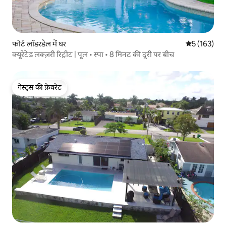
फोर्ट लॉडरडेल में घर
औसत रेटिंग 5 म
5 (163)
क्यूरेटेड लक्ज़री रिट्रीट | पूल • स्पा • 8 मिनट की दूरी पर बीच
गेस्ट्स की फ़ेवरेट
गेस्ट्स की फ़ेवरेट