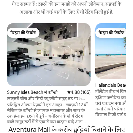
गेस्ट सहमत हैं : ठहरने की इन जगहों को अपनी लोकेशन, सफ़ाई के
अलावा और भी कई बातों के लिए ऊँची रेटिंग मिली हुई है.
गेस्ट्स की फ़ेवरेट
गेस्ट्स की फ़ेवरेट
गेस्ट्स की फ़ेवरेट
गेस्ट्स की फ़ेवरेट
Hallandale Beach मे
हॉलैंडेल बीच में विशाल 2
Sunny Isles Beach में कॉन्डो
औसत रेटिंग 5 में से 4.88, 165 समीक्षाएँ
4.88 (165)
दक्षिण फ्लोरिडा का आ
लक्ज़री बीच और सिटी व्यू कोंडो समुद्र तट पर 5
घर। एकदम नया और पूरी
मिनट की पैदल दूरी पर
प्रतिष्ठित ओशन रिज़र्व में इस अल्ट्रा - लक्ज़री 12 वीं
गया। अपने परिवार या 
मंजिल के कॉन्डो से व्यापक महासागर और शहर के
विशाल निजी यार्ड का आ
स्काईलाइन दृश्यों में डूबें - अमेरिका के शीर्ष रेटिंग
आउटडोर आँगन। इस सुर
वाले समुद्र तटों में से एक से बस कदम! चाहे आप
वह सब कुछ है जो आपको
वीकएंड की छुट्टियाँ बिताने के लिए यहाँ आए हों या
Aventura Mall के करीब छुट्टियाँ बिताने के लिए
इंटरनेट भी शामिल है, 
लंबी अवधि की छुट्टियाँ बिताने के लिए, सनी आइल्स