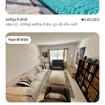
हॉलीवुड में कॉन्डो
औसत रेटिंग 5 में स
4.83 (261)
HBH 02 - हॉलीवुड फ़्लोरिडा में बीच, धूप और मौज-मस्ती
गेस्ट्स की फ़ेवरेट
गेस्ट्स की फ़ेवरेट