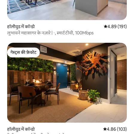
हॉलीवुड में कॉन्डो
औसत रेटिंग 5 में स
4.89 (191)
लुभावने महासागर के नज़ारे | ∙, स्मार्टटीवी, 100Mbps
गेस्ट्स की फ़ेवरेट
गेस्ट्स की फ़ेवरेट
हॉलीवुड में कॉन्डो
औसत रेटिंग 5 में स
4.86 (103)