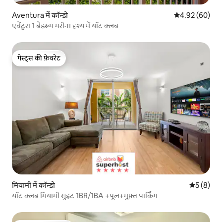
Aventura में कॉन्डो
औसत रेटिंग 5 में 
4.92 (60)
एवेंटुरा 1 बेडरूम मरीना दृश्य में यॉट क्लब
गेस्ट्स की फ़ेवरेट
गेस्ट्स की फ़ेवरेट
मियामी में कॉन्डो
औसत रेटिंग 5
5 (8)
यॉट क्लब मियामी सुइट 1BR/1BA +पूल+मुफ़्त पार्किंग