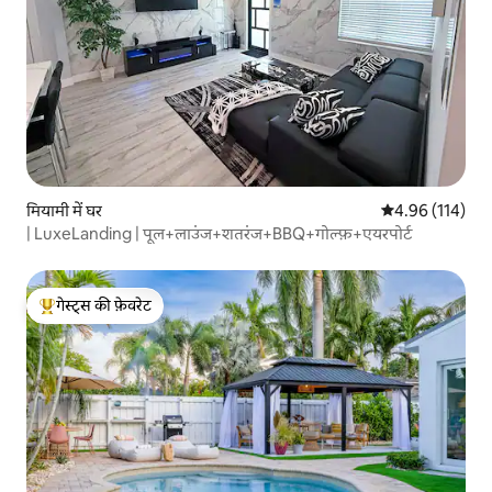
मियामी में घर
औसत रेटिंग 5 में स
4.96 (114)
| LuxeLanding | पूल+लाउंज+शतरंज+BBQ+गोल्फ़+एयरपोर्ट
गेस्ट्स की फ़ेवरेट
गेस्ट्स का टॉप फ़ेवरेट