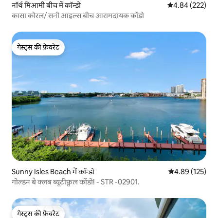
नॉर्थ मिआमी बीच में कॉन्डो
औसत रेटिंग 5 में स
4.84 (222)
कासा कोरल/ सनी आइल्स बीच आरामदायक कोंडो
गेस्ट्स की फ़ेवरेट
गेस्ट्स की फ़ेवरेट
Sunny Isles Beach में कॉन्डो
औसत रेटिंग 5 में स
4.89 (125)
गोल्डन बे क्लब ब्यूटीफ़ुल कोंडो! - STR -02901.
गेस्ट्स की फ़ेवरेट