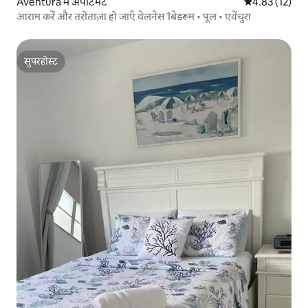
Aventura में अपार्टमेंट
औसत रेटिंग 5 में 
4.83 (12)
आराम करें और तरोताज़ा हो जाएँ वेलनेस 1बेडरूम • पूल • एवेंचुरा
सुपरहोस्ट
सुपरहोस्ट