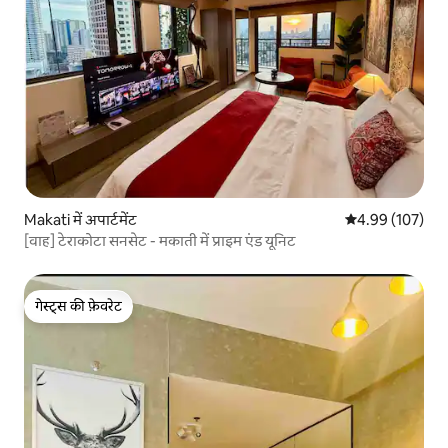
Makati में अपार्टमेंट
औसत रेटिंग 5 में स
4.99 (107)
[वाह] टेराकोटा सनसेट - मकाती में प्राइम एंड यूनिट
गेस्ट्स की फ़ेवरेट
गेस्ट्स की फ़ेवरेट