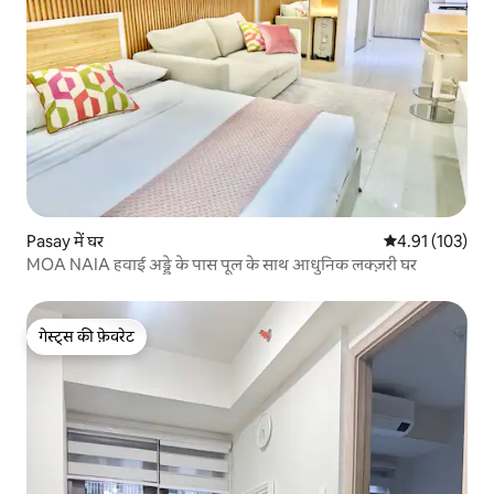
Pasay में घर
औसत रेटिंग 5 में स
4.91 (103)
MOA NAIA हवाई अड्डे के पास पूल के साथ आधुनिक लक्ज़री घर
गेस्ट्स की फ़ेवरेट
गेस्ट्स की फ़ेवरेट