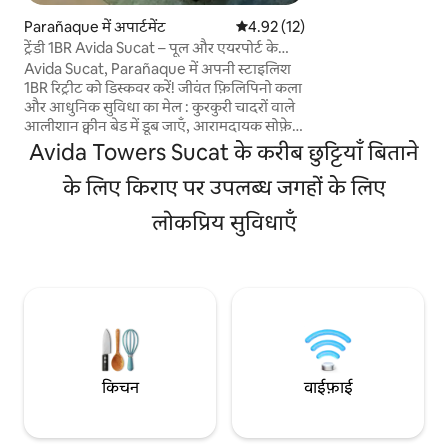
स्लॉट। ✨ आपके पैसे का 
10 सालों से कोई बदलाव
Parañaque में अपार्टमेंट
औसत रेटिंग 5 में से 4.92, 12 समीक्षाएँ
4.92 (12)
और विशेष। यादगार पल 
ट्रेंडी 1BR Avida Sucat – पूल और एयरपोर्ट के
जैसी जगह🫶
आस-पास
Avida Sucat, Parañaque में अपनी स्टाइलिश
1BR रिट्रीट को डिस्कवर करें! जीवंत फ़िलिपिनो कला
और आधुनिक सुविधा का मेल : कुरकुरी चादरों वाले
आलीशान क्वीन बेड में डूब जाएँ, आरामदायक सोफ़े
पर आराम करें या पूरी तरह से सुसज्जित किचनेट में
Avida Towers Sucat के करीब छुट्टियाँ बिताने
आसानी से खाना पकाएँ। वाईफ़ाई, स्मार्ट टीवी, एसी
और गर्म पानी के शॉवर वाले बाथरूम का मज़ा लें।
के लिए किराए पर उपलब्ध जगहों के लिए
लाउंज चेयर वाले खूबसूरत कम्युनिटी पूल में आराम
लोकप्रिय सुविधाएँ
करें। SM सुकात (दुकानें, खाना, सिनेमा) से सिर्फ़ 1
मिनट की पैदल दूरी पर और NAIA से 5 मिनट की
ड्राइव पर - ठहरने और व्यावसायिक यात्राओं के लिए
बिल्कुल सही। पार्किंग की सुविधा P300 प्रति दिन की
दर से उपलब्ध है।
किचन
वाईफ़ाई