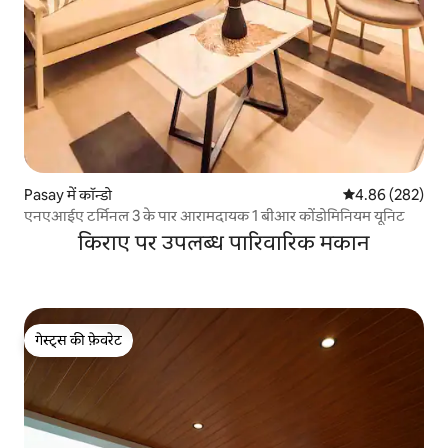
Pasay में कॉन्डो
औसत रेटिंग 5 में स
4.86 (282)
एनएआईए टर्मिनल 3 के पार आरामदायक 1 बीआर कोंडोमिनियम यूनिट
किराए पर उपलब्ध पारिवारिक मकान
गेस्ट्स की फ़ेवरेट
गेस्ट्स की फ़ेवरेट