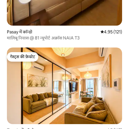
Pasay में कॉन्डो
औसत रेटिंग 5 में स
4.95 (121)
मालिबू निवास @ 81 न्यूपोर्ट अक्रॉस NAIA T3
गेस्ट्स की फ़ेवरेट
गेस्ट्स की फ़ेवरेट