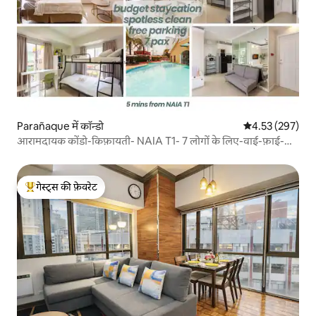
Parañaque में कॉन्डो
औसत रेटिंग 5 में स
4.53 (297)
आरामदायक कोंडो-किफ़ायती- NAIA T1- 7 लोगों के लिए-वाई-फ़ाई-
मुफ़्त पार्किंग
गेस्ट्स की फ़ेवरेट
गेस्ट्स का टॉप फ़ेवरेट