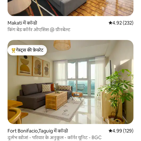
Makati में कॉन्डो
औसत रेटिंग 5 में स
4.92 (232)
किंग बेड कॉर्नर ओएसिस @ ग्रीनबेल्ट
गेस्ट्स की फ़ेवरेट
गेस्ट्स का टॉप फ़ेवरेट
Fort Bonifacio,Taguig में कॉन्डो
औसत रेटिंग 5 में स
4.99 (129)
दुर्लभ खोज! - परिवार के अनुकूल - कॉर्नर यूनिट - BGC