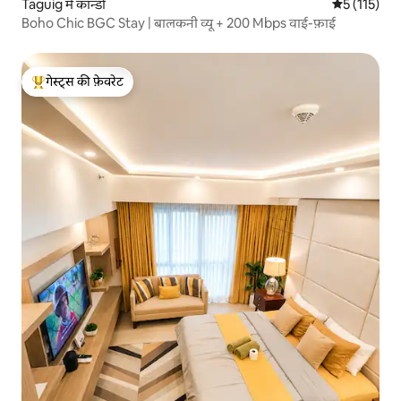
Taguig में कॉन्डो
औसत रेटिंग 5 म
5 (115)
Boho Chic BGC Stay | बालकनी व्यू + 200 Mbps वाई-फ़ाई
गेस्ट्स की फ़ेवरेट
गेस्ट्स का टॉप फ़ेवरेट