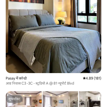
Pasay में कॉन्डो
औसत रेटिंग 5 में स
4.89 (181)
आह निवास C3 -3C - स्टूडियो A @ 81 न्यूपोर्ट Blvd
सुपरहोस्ट
सुपरहोस्ट