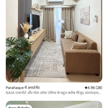
Parañaque में अपार्टमेंट
औसत रेटिंग 5 में 
4.96 (28)
NAIA एयरपोर्ट और मॉल ऑफ़ एशिया के बहुत करीब मौजूद आरामदायक
कॉन्डो