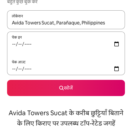
बहुत कुछ बुक करें
लोकेशन
नतीजों के उपलब्ध होने पर, अप और डाउन 'ऐरो की' का इस्तेमाल करके नेविगेट करें
चेक इन
चेक आउट
खोजें
Avida Towers Sucat के करीब छुट्टियाँ बिताने
के लिए किराए पर उपलब्ध टॉप-रेटेड जगहें