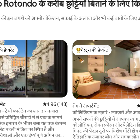
otondo के करीब छुट्टियाँ बिताने के लिए किर
रने की इन जगहों को अपनी लोकेशन, सफ़ाई के अलावा और भी कई बातों के लिए ऊँची
की फ़ेवरेट
गेस्ट्स की फ़ेवरेट
टॉप फ़ेवरेट
गेस्ट्स का टॉप फ़ेवरेट
मेंट
औसत रेटिंग 5 में से 4.96, 143 समीक्षाएँ
4.96 (143)
 समीक्षाएँ
रोम में अपार्टमेंट
औ
छा - ट्रेवी फाउंटेन का शानदार नज़ारा
कोलिज़ियम के नज़ारे • लक्ज़री और आ
े प्रतिष्ठित चौराहों में से एक के सामने
अपार्टमेंट
अपने सपनों की छुट्टियों में आपका स्वागत
क इमारत के भीतर बसा यह एक बेडरूम
कोलोसियम, रोमन फ़ोरम और पैलेटिन हि
मेंट पहली मंजिल पर स्थित है और
मिनट की पैदल दूरी पर विशेष मोंटी क्षेत्र म
िधाओं और एक ईर्ष्यापूर्ण आँगन का
ऐतिहासिक उजागर बीम और समकालीन 