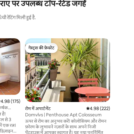
ाए पर उपलब्ध टॉप-रेटेड जगहें
 रेटिंग मिली हुई है.
रोम में छुट्
गेस्ट्स की फ़ेवरेट
गेस्ट्स
कोलोसियम क
गेस्ट्स की फ़ेवरेट
गेस्ट्स का
हाल ही में 
हाउस" क्व
डिज़ाइन किय
को रियोन की
जिसमें मैं 
सुनिश्चित 
के लिए प्रे
आप ऐतिहासि
सत रेटिंग 5 में से 4.98, 175 समीक्षाएँ
4.98 (175)
अनुभव कर सक
कर्षक
रोम में अपार्टमेंट
औसत रेटिंग 5 में से 4.98, 22
4.98 (222)
दुकानों और 
 है!
सभी आकर्ष
Domvlvs | Penthouse Apt Colosseum
ल से 3
ऊपर से रोम का अनुभव करें! कोलोसियम और रोमन
ें एक रत्न।
फ़ोरम के लुभावने नज़ारों के साथ अपने निजी
डिज़ाइन
पेंटहाउस में आपका स्वागत है। यह नया पुनर्निर्मित