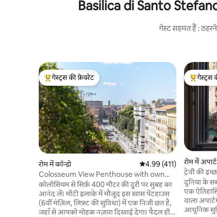
Basilica di Santo Stefano R
गेस्ट सहमत हैं : ठह
गेस्ट्स की फ़ेवरेट
गेस्ट्स 
गेस्ट्स का टॉप फ़ेवरेट
गेस्ट्स का 
रोम में अपार्ट
रोम में कॉन्डो
औसत रेटिंग 5 में से 4.99, 411
4.99 (411)
ट्रेवी की इच्
Colosseum View Penthouse with own
दुनिया के सबस
Terrace - Monti
कोलोसियम से सिर्फ़ 400 मीटर की दूरी पर सुबह का
एक ऐतिहासि
आनंद लें। मोंटी इलाके में मौजूद इस खास पेंटहाउस
वाला अपार्ट
(6वीं मंज़िल, लिफ़्ट की सुविधा) में एक निजी छत है,
आधुनिक सुव
जहाँ से आपको मोहक नज़ारा दिखाई देगा। पैदल ही