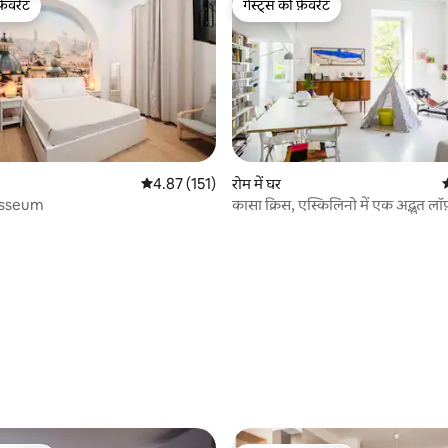
फ़ेवरेट
गेस्ट्स की फ़ेवरेट
फ़ेवरेट
गेस्ट्स की फ़ेवरेट
 समीक्षाएँ
औसत रेटिंग 5 में से 4.87, 151 समीक्षाएँ
4.87 (151)
रोम में घर
औ
osseum
कासा क्रिस, एस्किलिनो में एक अद्भुत लॉफ