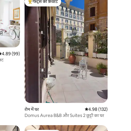
गेस्ट्स की फ़ेवरेट
गेस्ट्स का टॉप फ़ेवरेट
सत रेटिंग 5 में से 4.89, 99 समीक्षाएँ
4.89 (99)
़्ट
रोम में घर
औसत रेटिंग 5 में से 4.98, 13
4.98 (132)
Domus Aurea B&B और Suites 2 छुट्टी का घर