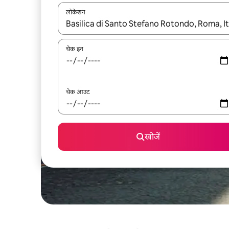
लोकेशन
नतीजों के उपलब्ध होने पर, अप और डाउन 'ऐरो की' का इस्तेमाल 
चेक इन
चेक आउट
खोजें