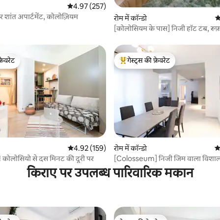
औसत रेटिंग 5 में से 4.97, 257 समीक्षाएँ
4.97 (257)
शांत अपार्टमेंट, कोलोज़ियम
 समीक्षाएँ
रोम में कॉन्डो
औ
[कोलोसियम के पास] निजी हॉट टब, रू
नज़ारा
फ़ेवरेट
गेस्ट्स की फ़ेवरेट
फ़ेवरेट
गेस्ट्स का टॉप फ़ेवरेट
 समीक्षाएँ
औसत रेटिंग 5 में से 4.92, 159 समीक्षाएँ
4.92 (159)
रोम में कॉन्डो
औ
 कोलोसियो से दस मिनट की दूरी पर
[Colosseum] निजी जिम वाला विशाल 
किराए पर उपलब्ध पारिवारिक मकान