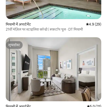
मियामी में अपार्टमेंट
औसत रेटिंग 5 में
4.9 (29)
21वीं मंज़िल पर स्टाइलिश कॉन्डो | रूफ़टॉप पूल · DT मियामी
सुपरहोस्ट
सुपरहोस्ट
मियामी में अपार्टमेंट
औसत रेटिंग 5 मे
5.0 (21)