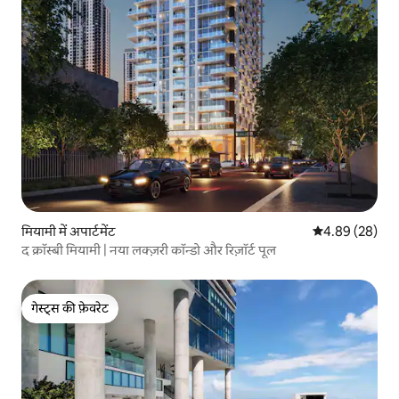
मियामी में अपार्टमेंट
औसत रेटिंग 5 में 
4.89 (28)
द क्रॉस्बी मियामी | नया लक्ज़री कॉन्डो और रिज़ॉर्ट पूल
गेस्ट्स की फ़ेवरेट
गेस्ट्स की फ़ेवरेट