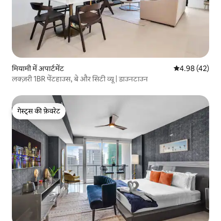
मियामी में अपार्टमेंट
औसत रेटिंग 5 में 
4.98 (42)
लक्ज़री 1BR पेंटहाउस, बे और सिटी व्यू | डाउनटाउन
गेस्ट्स की फ़ेवरेट
गेस्ट्स की फ़ेवरेट