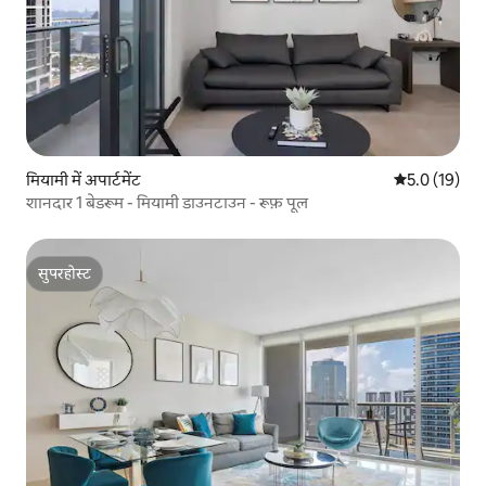
मियामी में अपार्टमेंट
औसत रेटिंग 5 मे
5.0 (19)
शानदार 1 बेडरूम - मियामी डाउनटाउन - रूफ़ पूल
सुपरहोस्ट
सुपरहोस्ट