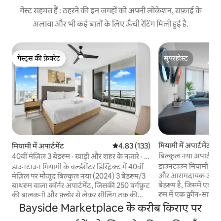
गेस्ट सहमत हैं : ठहरने की इन जगहों को अपनी लोकेशन, सफ़ाई के
अलावा और भी कई बातों के लिए ऊँची रेटिंग मिली हुई है.
गेस्ट्स की फ़ेवरेट
सुपरहोस्ट
गेस्ट्स की फ़ेवरेट
सुपरहोस्ट
मियामी में अपार्टमेंट
मियामी में अपार्टमेंट
औसत रेटिंग 5 में से 4.83, 133 समीक्षाएँ
4.83 (133)
बिल्कुल नया अपार्टमेंट,
40वीं मंज़िल 3 बेडरूम · खाड़ी और शहर के नज़ारे · 8
लिए, बे और ब्रिकेल का 
लोगों के सोने की जगह
डाउनटाउन मियामी में व
डाउनटाउन मियामी के वर्ल्डसेंटर डिस्ट्रिक्ट में 40वीं
और आरामदायक अपार्टमें
मंज़िल पर मौजूद बिल्कुल नया (2024) 3 बेडरूम/3
बेडरूम है, जिसमें एक क
बाथरूम वाला कॉर्नर अपार्टमेंट, जिसकी 250 वर्गफ़ुट
रूम में एक क्वीन-साइज़ स
की बालकनी और फ़्लोर से लेकर सीलिंग तक की
के लिए साज़ो-सामान म
ऊँचाई वाली खिड़कियों से खाड़ी और शहर के
Bayside Marketplace के करीब किराए पर
आधुनिक है और इसमें प्र
मनमोहक नज़ारे दिखते हैं। तीन बेडरूम वाली 1,300