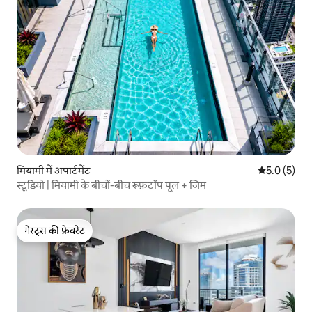
मियामी में अपार्टमेंट
औसत रेटिंग 5 म
5.0 (5)
स्टूडियो | मियामी के बीचों-बीच रूफ़टॉप पूल + जिम
गेस्ट्स की फ़ेवरेट
गेस्ट्स की फ़ेवरेट