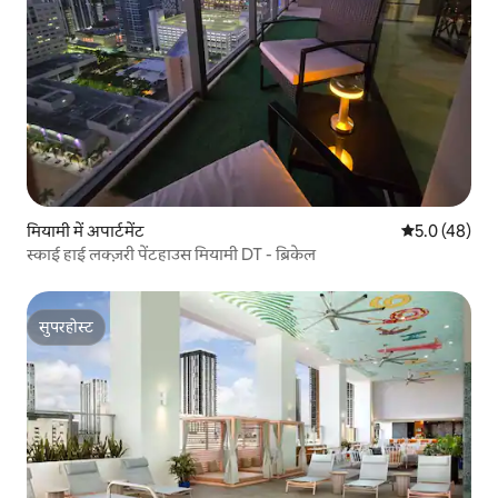
मियामी में अपार्टमेंट
औसत रेटिंग 5 में
5.0 (48)
स्काई हाई लक्ज़री पेंटहाउस मियामी DT - ब्रिकेल
सुपरहोस्ट
सुपरहोस्ट