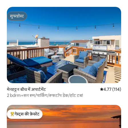
सुपरहोस्ट
सुपरहोस्ट
मेनहट्टन बीच में अपार्टमेंट
औसत रेटिंग 5 में स
4.77 (114)
2 bdrm+सन रूम/पार्किंग/रूफटॉप डेक/हॉट टब!
गेस्ट्स की फ़ेवरेट
गेस्ट्स का टॉप फ़ेवरेट