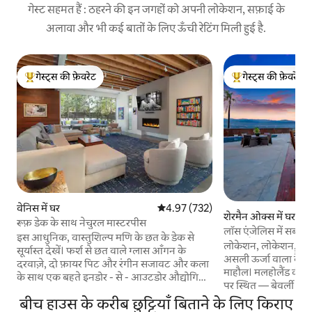
गेस्ट सहमत हैं : ठहरने की इन जगहों को अपनी लोकेशन, सफ़ाई के
अलावा और भी कई बातों के लिए ऊँची रेटिंग मिली हुई है.
गेस्ट्स की फ़ेवरेट
गेस्ट्स की फ़ेवरेट
गेस्ट्स का टॉप फ़ेवरेट
गेस्ट्स का टॉप फ़ेवरेट
वेनिस में घर
औसत रेटिंग 5 में से 4.97, 732 समीक्षाएँ
4.97 (732)
शेरमैन ओक्स में घर
रूफ़ डेक के साथ नेचुरल मास्टरपीस
लॉस एंजेलिस में सबसे 
इस आधुनिक, वास्तुशिल्प मणि के छत के डेक से
मलहोलैंड हिल्स रिट्रीट
लोकेशन, लोकेशन, लोक
सूर्यास्त देखें। फर्श से छत वाले ग्लास आँगन के
असली ऊर्जा वाला कैलि
दरवाज़े, दो फ़ायर पिट और रंगीन सजावट और कला
माहौल। मलहोलैंड की सबसे
के साथ एक बहते इनडोर - से - आउटडोर औद्योगिक
पर स्थित — बेवर्ली हि
डिज़ाइन स्पेस में ज़ेन झरने के बगल में आराम करें। 18
ओक्स से कुछ ही दूर — ब
बीच हाउस के करीब छुट्टियाँ बिताने के लिए किराए
और उससे कम उम्र के बच्चों को पोस्ट की गई
निजी घर अपने नज़ारों 