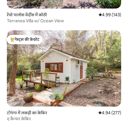
रेंचो पालोस वेर्दीस में कोठी
औसत रेटिंग 5 में स
4.99 (143)
Terranea Villa w/ Ocean View
गेस्ट्स की फ़ेवरेट
गेस्ट्स का टॉप फ़ेवरेट
टोपंगा में लकड़ी का केबिन
औसत रेटिंग 5 में स
4.94 (277)
द कैन्यन केबिन