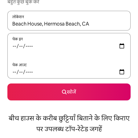
बहुत कुछ बुक करें
लोकेशन
नतीजों के उपलब्ध होने पर, अप और डाउन 'ऐरो की' का इस्तेमाल करके नेविगेट करें
चेक इन
चेक आउट
खोजें
बीच हाउस के करीब छुट्टियाँ बिताने के लिए किराए
पर उपलब्ध टॉप-रेटेड जगहें