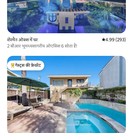
शेरमैन ओक्स में घर
औसत रेटिंग 5 में स
4.99 (293)
2 बीआर भूमध्यसागरीय ओएसिस 6 सोता है!
गेस्ट्स की फ़ेवरेट
गेस्ट्स का टॉप फ़ेवरेट