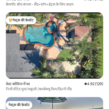
बेलमोंट बीच बंगला - सैंड+शॉप+ईट्स के लिए कदम
गेस्ट्स की फ़ेवरेट
गेस्ट्स का टॉप फ़ेवरेट
वेस्ट कोविना में घर
औसत रेटिंग 5 में स
4.92 (129)
निजी हीटेड पूल/जकूज़ी /बारबेक्यू ग्रिल/डिज़्नी लैंड
गेस्ट्स की फ़ेवरेट
गेस्ट्स की फ़ेवरेट