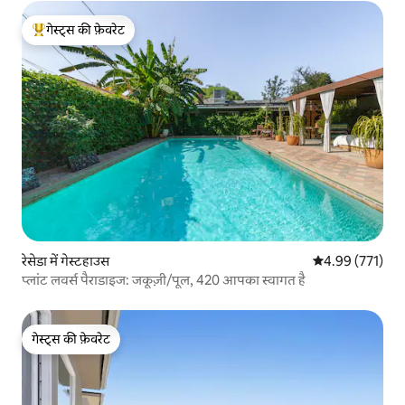
गेस्ट्स की फ़ेवरेट
गेस्ट्स का टॉप फ़ेवरेट
रेसेडा में गेस्टहाउस
औसत रेटिंग 5 में स
4.99 (771)
प्लांट लवर्स पैराडाइज: जकूज़ी/पूल, 420 आपका स्वागत है
गेस्ट्स की फ़ेवरेट
गेस्ट्स की फ़ेवरेट