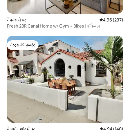
नेपल्स में घर
औसत रेटिंग 5 में स
4.96 (297)
Fresh 2BR Canal Home w/ Gym + Bikes | वॉकेबल
गेस्ट्स की फ़ेवरेट
गेस्ट्स की फ़ेवरेट
बेलमोंट शोर में घर
औसत रेटिंग 5 में स
4.94 (140)