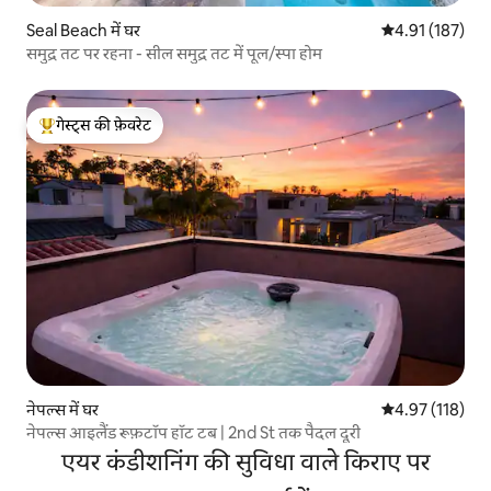
Seal Beach में घर
औसत रेटिंग 5 में स
4.91 (187)
समुद्र तट पर रहना - सील समुद्र तट में पूल/स्पा होम
गेस्ट्स की फ़ेवरेट
गेस्ट्स का टॉप फ़ेवरेट
नेपल्स में घर
औसत रेटिंग 5 में स
4.97 (118)
नेपल्स आइलैंड रूफ़टॉप हॉट टब | 2nd St तक पैदल दूरी
एयर कंडीशनिंग की सुविधा वाले किराए पर