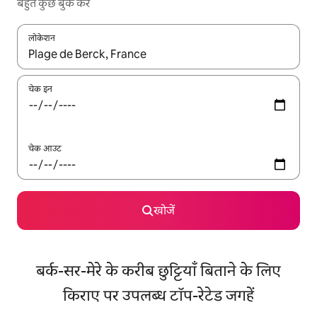
बहुत कुछ बुक करें
लोकेशन
नतीजों के उपलब्ध होने पर, अप और डाउन 'ऐरो की' का इस्तेमाल करके नेविगेट करें
चेक इन
चेक आउट
खोजें
बर्क-सर-मेरे के करीब छुट्टियाँ बिताने के लिए
किराए पर उपलब्ध टॉप-रेटेड जगहें