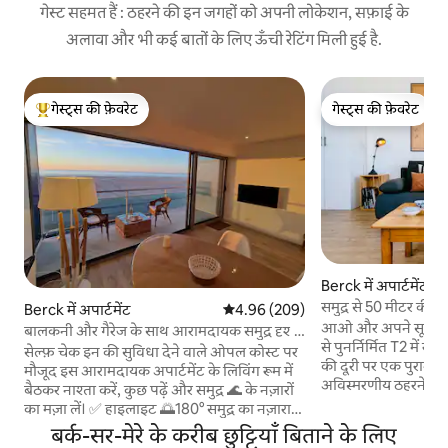
गेस्ट सहमत हैं : ठहरने की इन जगहों को अपनी लोकेशन, सफ़ाई के
अलावा और भी कई बातों के लिए ऊँची रेटिंग मिली हुई है.
गेस्ट्स की फ़ेवरेट
गेस्ट्स की फ़ेवरेट
गेस्ट्स का टॉप फ़ेवरेट
गेस्ट्स की फ़ेवरेट
Berck में अपार्टमेंट
समुद्र से 50 मीटर की 
Berck में अपार्टमेंट
औसत रेटिंग 5 में से 4.96, 209 समीक्षाएँ
4.96 (209)
आकर्षक T2 अपार्टमेंट
आओ और अपने सूटकेस 
बालकनी और गैरेज के साथ आरामदायक समुद्र दृश्य
से पुनर्निर्मित T2 में र
अपार्टमेंट
सेल्फ़ चेक इन की सुविधा देने वाले ओपल कोस्ट पर
की दूरी पर एक पुरानी बर्
मौजूद इस आरामदायक अपार्टमेंट के लिविंग रूम में
अविस्मरणीय ठहरने क
बैठकर नाश्ता करें, कुछ पढ़ें और समुद्र 🌊 के नज़ारों
साफ़ - सुथरी सजावट ए
का मज़ा लें। ✅ हाइलाइट 🌅180° समुद्र का नज़ारा
असाधारण लोकेशन: पैद
🪟 बड़ी बे विंडो और 6 वर्ग मीटर की बालकनी 🚗
बर्क-सर-मेरे के करीब छुट्टियाँ बिताने के लिए
रेस्टोरेंट और दुकानें चाहे आप रोमांटिक वीकएंड की
निजी गैरेज (1 जगह) 📶वाई-फ़ाई + कनेक्टेड टीवी