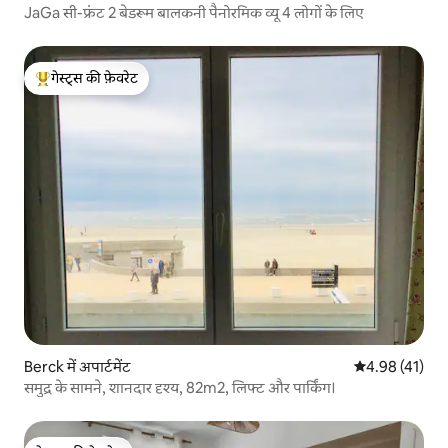
JaGa सी-फ्रंट 2 बेडरूम बालकनी पैनोरमिक व्यू 4 लोगों के लिए
गेस्ट्स की फ़ेवरेट
गेस्ट्स का टॉप फ़ेवरेट
Berck में अपार्टमेंट
औसत रेटिंग 5 में 
4.98 (41)
समुद्र के सामने, शानदार दृश्य, 82m2, लिफ्ट और पार्किंग।