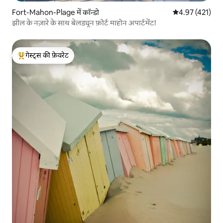
Fort-Mahon-Plage में कॉन्डो
औसत रेटिंग 5 में स
4.97 (421)
झील के नज़ारे के साथ बेलड्यून फ़ोर्ट माहोन अपार्टमेंट!
गेस्ट्स की फ़ेवरेट
गेस्ट्स का टॉप फ़ेवरेट