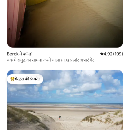
Berck में कॉन्डो
औसत रेटिंग 5 में स
4.92 (109)
बर्क में समुद्र का सामना करने वाला ग्राउंड फ़्लोर अपार्टमेंट
गेस्ट्स की फ़ेवरेट
गेस्ट्स का टॉप फ़ेवरेट