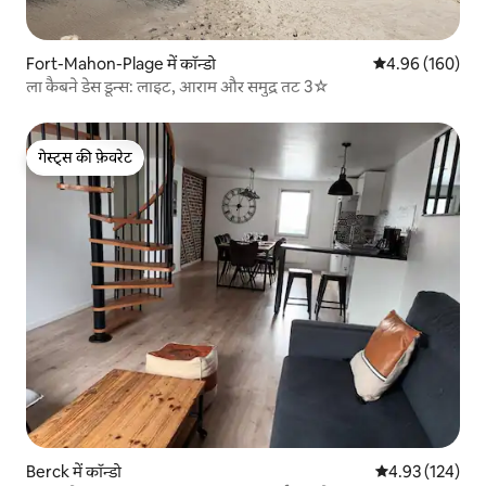
Fort-Mahon-Plage में कॉन्डो
औसत रेटिंग 5 में स
4.96 (160)
ला कैबने डेस डून्स: लाइट, आराम और समुद्र तट 3☆
गेस्ट्स की फ़ेवरेट
गेस्ट्स की फ़ेवरेट
Berck में कॉन्डो
औसत रेटिंग 5 में स
4.93 (124)