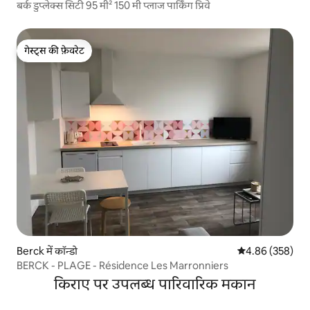
बर्क डुप्लेक्स सिटी 95 मी² 150 मी प्लाज पार्किंग प्रिवे
गेस्ट्स की फ़ेवरेट
गेस्ट्स की फ़ेवरेट
Berck में कॉन्डो
औसत रेटिंग 5 में स
4.86 (358)
BERCK - PLAGE - Résidence Les Marronniers
किराए पर उपलब्ध पारिवारिक मकान