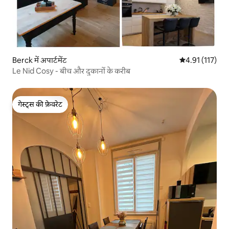
Berck में अपार्टमेंट
औसत रेटिंग 5 में स
4.91 (117)
Le Nid Cosy - बीच और दुकानों के करीब
गेस्ट्स की फ़ेवरेट
गेस्ट्स की फ़ेवरेट