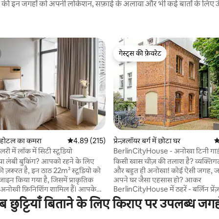
रने की इन जगहों को अपनी लोकेशन, सफ़ाई के अलावा और भी कई बातों के लिए ऊँची
गेस्ट्स की फ़ेवरेट
गेस्ट्स की फ़ेवरेट
 समीक्षाएँ
में होटल का कमरा
औसत रेटिंग 5 में से 4.89, 215 समीक्षाएँ
4.89 (215)
प्रेन्ज़लॉयर बर्ग में छोटा घर
औ
लरी में लॉक में सिटी स्टूडियो
BerlinCityHouse - अनोखा टिनी गार्
टाउनहाउस
ेक या लंबी बुकिंग? आपको रहने के लिए
किसी खास चीज़ की तलाश है? व्यक्ति
की ज़रूरत है, इन ठाठ 22m² स्टूडियो को
और बहुत ही अनोखा! कोई ऐसी जगह, 
ज़ाइन किया गया है, जिसमें प्राकृतिक
अपने घर जैसा एहसास हो? आकर
नोखी फ़िनिशिंग शामिल हैं। आपके
BerlinCityHouse में ठहरें - बर्लिन प्रेंज़
मदायक 150 सेमी x 200 सेमी यूके
आपका निजी छोटा-सा गार्डन टाउनहाउस
रीब छुट्टियाँ बिताने के लिए किराए पर उपलब्ध जग
़ बेड, काम करने के लिए एक डेस्क,
दशक की एक ऐतिहासिक इमारत। कई मुफ़्त
ाना पकाने के लिए एक रसोईघर और
सुविधाओं और एक आरामदायक पड़ोस क