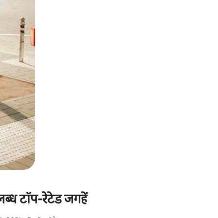
लब्ध टॉप-रेटेड जगहें