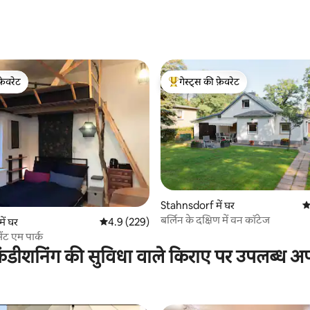
 समीक्षाएँ
फ़ेवरेट
गेस्ट्स की फ़ेवरेट
फ़ेवरेट
गेस्ट्स का टॉप फ़ेवरेट
 समीक्षाएँ
Stahnsdorf में घर
औ
बर्लिन के दक्षिण में वन कॉटेज
ें घर
औसत रेटिंग 5 में से 4.9, 229 समीक्षाएँ
4.9 (229)
ेंट एम पार्क
ंडीशनिंग की सुविधा वाले किराए पर उपलब्ध अपार