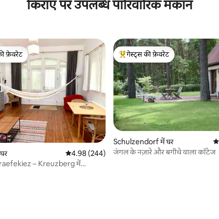
किराए पर उपलब्ध पारिवारिक मकान
की फ़ेवरेट
गेस्ट्स की फ़ेवरेट
टॉप फ़ेवरेट
गेस्ट्स का टॉप फ़ेवरेट
Schulzendorf में घर
औस
जंगल के नज़ारे और बगीचे वाला कॉटेज
ं घर
औसत रेटिंग 5 में से 4.98, 244 समीक्षाएँ
4.98 (244)
aefekiez – Kreuzberg में