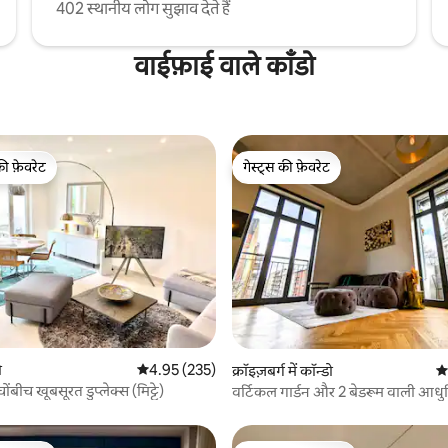
402 स्थानीय लोग सुझाव देते हैं
वाईफ़ाई वाले काँडो
की फ़ेवरेट
गेस्ट्स की फ़ेवरेट
टॉप फ़ेवरेट
गेस्ट्स की फ़ेवरेट
ो
औसत रेटिंग 5 में से 4.95, 235 समीक्षाएँ
4.95 (235)
 समीक्षाएँ
क्रॉइज़बर्ग में कॉन्डो
औस
ोंबीच खूबसूरत डुप्लेक्स (मिट्टे)
वर्टिकल गार्डन और 2 बेडरूम वाली आधुन