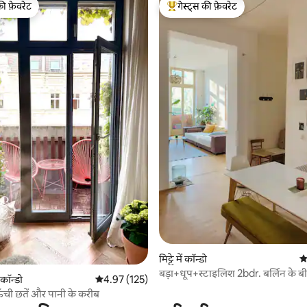
की फ़ेवरेट
गेस्ट्स की फ़ेवरेट
टॉप फ़ेवरेट
गेस्ट्स का टॉप फ़ेवरेट
 समीक्षाएँ
मिट्टे में कॉन्डो
औ
बड़ा+धूप+स्टाइलिश 2bdr. बर्लिन के बी
ं कॉन्डो
औसत रेटिंग 5 में से 4.97, 125 समीक्षाएँ
4.97 (125)
अपार्टमेंट
ँची छतें और पानी के करीब