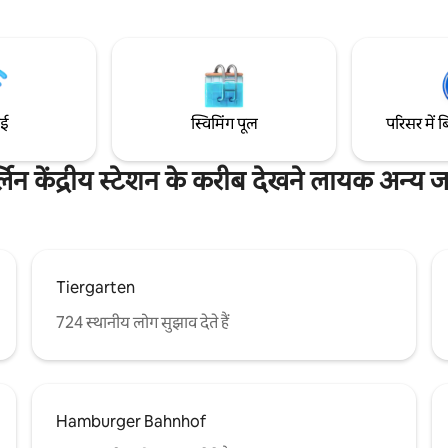
ाथरूम होगा। क्या आपके पास लॉन्ड्री
आनंद लें - सबवे लाइन U2, ट्राम M10 या
यिक लॉन्ड्री का इस्तेमाल आप अपनी मर्ज़ी
आसानी से पहुँचा जा सकता है। बर्लिनमिट
स्वीर में
बड़े आकर्षणों से से बस कुछ ही मिनट की 
मेंट वह अपार्टमेंट न हो, जिसमें आप
उम्मीद है कि आप सभी से जल्द ही
BerlinCityHouse में मुलाकात होगी!
#berlincityhouse
ाई
स्विमिंग पूल
परिसर में ब
्लिन केंद्रीय स्टेशन के करीब देखने लायक अन्य जग
Tiergarten
724 स्थानीय लोग सुझाव देते हैं
Hamburger Bahnhof