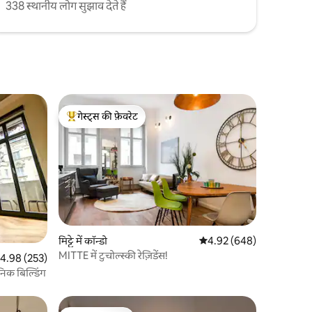
338 स्थानीय लोग सुझाव देते हैं
गेस्ट्स की फ़ेवरेट
गेस्ट्स का टॉप फ़ेवरेट
मिट्टे में कॉन्डो
औसत रेटिंग 5 में से 4.92, 64
4.92 (648)
MITTE में टुचोल्स्की रेज़िडेंस!
त रेटिंग 5 में से 4.98, 253 समीक्षाएँ
4.98 (253)
िक बिल्डिंग