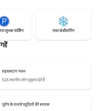
 बस द्वारा
बेहतरीन क्वालिटी का किचन | प्रीमियम फ़र्निशिंग | पूरे
े के सबसे
यूनिट में अंडरफ़्लोर हीटिंग | 1 Gbit/s फाइबर -
दूरी पर।
ऑप्टिक कनेक्शन | खुद से चेक इन | पेशेवर CO2 -
न्यूट्रल सफ़ाई
िना शुल्क पार्किंग
एयर कंडीशनिंग
हें
राइखस्टाग भवन
526 स्थानीय लोग सुझाव देते हैं
यूरोप के हत्यारे यहूदियों की स्मारक