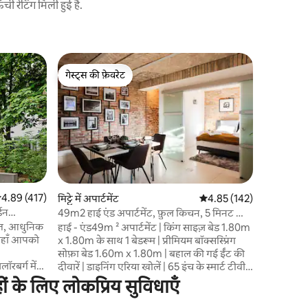
 रेटिंग मिली हुई है.
क्रॉइज़बर्ग
गेस्ट्स की फ़ेवरेट
गेस्ट्स
गर्मियों में 
गेस्ट्स की फ़ेवरेट
गेस्ट्स का
ओएसिस
तपती धूप, 
बचें। गर्मी 
ठंडक देने 
1.80x1.80 
वाले पानी में डुबकी लग
75 वर्गमीट
है, जहाँ पर
आपको एक तर
सत रेटिंग 5 में से 4.89, 417 समीक्षाएँ
4.89 (417)
मिट्टे में अपार्टमेंट
औसत रेटिंग 5 में से 4.85, 14
4.85 (142)
अनुभव देंगे
डन
49m2 हाई एंड अपार्टमेंट, फ़ुल किचन, 5 मिनट का
चिलआउट ला
मेन स्टेशन
गत, आधुनिक
हाई - एंड49m ² अपार्टमेंट | किंग साइज़ बेड 1.80m
शानदार किंग
जहाँ आपको
x 1.80m के साथ 1 बेडरूम | प्रीमियम बॉक्सस्प्रिंग
सोफ़ा बेड 1.60m x 1.80m | बहाल की गई ईंट की
लॉरबर्ग में
दीवारें | डाइनिंग एरिया खोलें | 65 इंच के स्मार्ट टीवी
। 1930 के
और नेटफ़्लिक्स के साथ विशाल लिविंग एरिया | वॉक
हों के लिए लोकप्रिय सुविधाएँ
- इन शावर, रेनफ़ॉल शावरहेड और हैंडहेल्ड शावर के
ी शांति का
साथ सुरुचिपूर्ण बाथरूम | पूरी तरह से सुसज्जित,