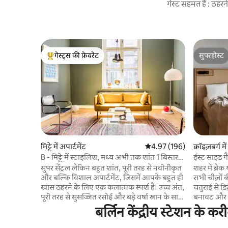
गेस्ट सहमत हैं : ठह
गेस्ट्स की फ़ेवरेट
सुपरहोस्ट
गेस्ट्स का टॉप फ़ेवरेट
सुपरहोस्ट
मिट्टे में अपार्टमेंट
औसत रेटिंग 5 में से 4.97, 196
4.97 (196)
क्रॉइज़बर्ग 
B - मिट्टे में स्टाइलिश, मध्य अभी तक शांत 1 बिस्तर
ईस्ट साइड गै
वाला फ़्लैट
सुपर सेंट्रल लेकिन बहुत शांत, पूरी तरह से नवीनीकृत
शहर में ब्र
और बल्कि विशाल अपार्टमेंट, जिसमें आपके बहुत ही
सभी चीज़ों 
खास ठहरने के लिए एक कलात्मक स्पर्श है। उच्च अंत,
चतुराई से डि
पूरी तरह से सुसज्जित रसोई और बड़े वर्षा स्नान के साथ
बनावट और अ
बाथरूम। दक्षिण - पश्चिम मुखी बालकनी। बर्लिन में
पास एक आरा
बर्लिन केंद्रीय स्टेशन के क
एक दिन बाहर रहने के बाद आपकी आखिरी वसूली के
किंग - साइज
लिए सुपर आरामदायक, किंग साइज़ डिज़ाइनर बेड के
आसानी से ख