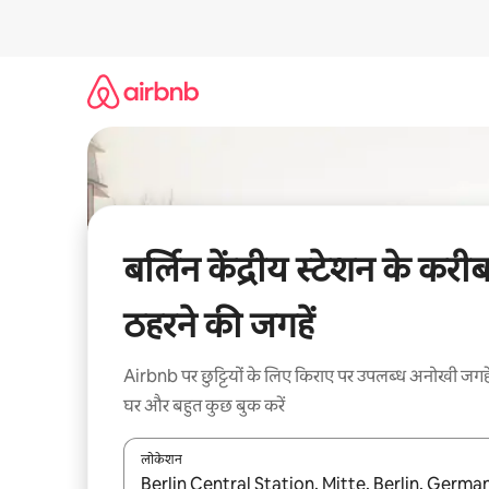
इसे
छोड़कर
सीधा
कॉन्टेंट
पर
जाएँ
बर्लिन केंद्रीय स्टेशन के करी
ठहरने की जगहें
Airbnb पर छुट्टियों के लिए किराए पर उपलब्ध अनोखी जगहे
घर और बहुत कुछ बुक करें
लोकेशन
नतीजों के उपलब्ध होने पर, अप और डाउन 'ऐरो की' का इस्तेमाल 