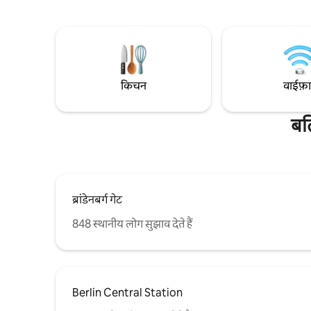
साथ - साथ आरामदायक सोफ़ा। संग्रहालय द्वीप,
एक आधुनिक ब
Brandenburg गेट, Mitte के पसंदीदा कैफे,
है? सांप्रदा
रेस्तरां आदि। & Friedrichstr रेलवे स्टेशन बस एक
से कर सकते हैं। अस्वीकरण: हो सकता है त
पत्थर की दूरी पर है। लिफ्ट के साथ पहली मंजिल।
मौजूद अपार्ट
ठहरते हैं।
किचन
वाईफ़
बर
ब्रांडेनबर्ग गेट
848 स्थानीय लोग सुझाव देते हैं
Berlin Central Station