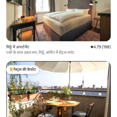
मिट्टे में अपार्टमेंट
औसत रेटिंग 5 में स
4.79 (198)
एसी के साथ डबल रूम, मिट्टे, बर्लिन में सेंट्रल स्पॉट
गेस्ट्स की फ़ेवरेट
गेस्ट्स का टॉप फ़ेवरेट