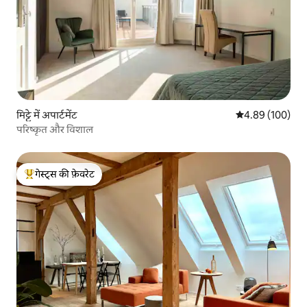
मिट्टे में अपार्टमेंट
औसत रेटिंग 5 में स
4.89 (100)
परिष्कृत और विशाल
गेस्ट्स की फ़ेवरेट
गेस्ट्स का टॉप फ़ेवरेट