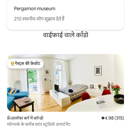
Pergamon museum
210 स्थानीय लोग सुझाव देते हैं
वाईफ़ाई वाले काँडो
गेस्ट्स की फ़ेवरेट
गेस्ट्स का टॉप फ़ेवरेट
प्रेन्ज़लॉयर बर्ग में कॉन्डो
औसत रेटिंग 5 में स
4.98 (315)
मॉरपार्क के करीब शांत स्टूडियो अपार्टमेंट