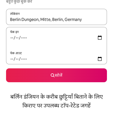
बहुत कुछ बुक करें
लोकेशन
नतीजों के उपलब्ध होने पर, अप और डाउन 'ऐरो की' का इस्तेमाल करके नेविगेट करें
चेक इन
चेक आउट
खोजें
बर्लिन डंजियन के करीब छुट्टियाँ बिताने के लिए
किराए पर उपलब्ध टॉप-रेटेड जगहें