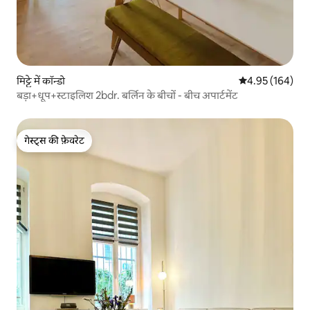
मिट्टे में कॉन्डो
औसत रेटिंग 5 में स
4.95 (164)
बड़ा+धूप+स्टाइलिश 2bdr. बर्लिन के बीचों - बीच अपार्टमेंट
गेस्ट्स की फ़ेवरेट
गेस्ट्स की फ़ेवरेट