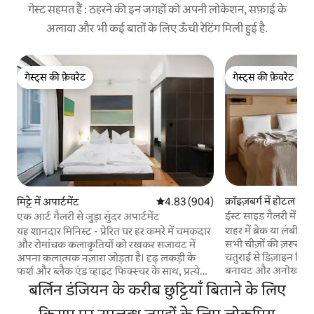
गेस्ट सहमत हैं : ठहरने की इन जगहों को अपनी लोकेशन, सफ़ाई के
अलावा और भी कई बातों के लिए ऊँची रेटिंग मिली हुई है.
गेस्ट्स की फ़ेवरेट
गेस्ट्स की फ़ेवरेट
गेस्ट्स की फ़ेवरेट
गेस्ट्स की फ़ेवरेट
क्रॉइज़बर्ग में होटल का
मिट्टे में अपार्टमेंट
औसत रेटिंग 5 में से 4.83, 904 समीक्षाएँ
4.83 (904)
ईस्ट साइड गैलरी में लॉक 
एक आर्ट गैलरी से जुड़ा सुंदर अपार्टमेंट
शहर में ब्रेक या लंबी 
यह शानदार मिनिस्ट - प्रेरित घर हर कमरे में चमकदार
सभी चीज़ों की ज़रूरत ह
और रोमांचक कलाकृतियों को रखकर सजावट में
चतुराई से डिज़ाइन किया 
अपना कलात्मक नज़ारा जोड़ता है। दृढ़ लकड़ी के
बनावट और अनोखी फ़िन
फर्श और ब्लैक एंड व्हाइट फिक्स्चर के साथ, प्रत्येक
पास एक आरामदायक 150
जगह में एक शानदार आकर्षण और विशेषता है।
बर्लिन डंजियन के करीब छुट्टियाँ बिताने के लिए
किंग - साइज़ बेड, काम
Impressum Aglaja Schott Gütlingstr. 18B
आसानी से खाना पकान
14167 बर्लिन हमारी जगह वाकई अनोखी है क्योंकि