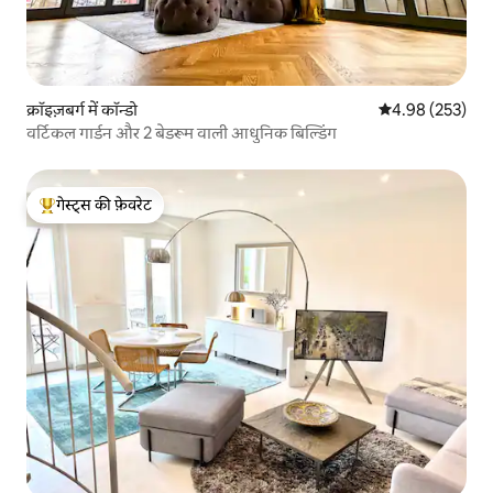
क्रॉइज़बर्ग में कॉन्डो
औसत रेटिंग 5 में स
4.98 (253)
वर्टिकल गार्डन और 2 बेडरूम वाली आधुनिक बिल्डिंग
गेस्ट्स की फ़ेवरेट
गेस्ट्स का टॉप फ़ेवरेट