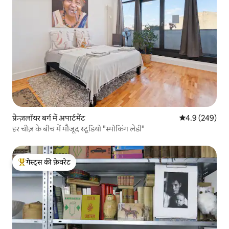
प्रेन्ज़लॉयर बर्ग में अपार्टमेंट
औसत रेटिंग 5 में 
4.9 (249)
हर चीज़ के बीच में मौजूद स्टूडियो "स्मोकिंग लेडी"
गेस्ट्स की फ़ेवरेट
गेस्ट्स का टॉप फ़ेवरेट