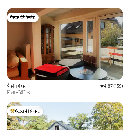
गेस्ट्स की फ़ेवरेट
गेस्ट्स की फ़ेवरेट
पैंकोव में घर
औसत रेटिंग 5 में स
4.87 (159)
विला नॉर्डलिच्ट
गेस्ट्स की फ़ेवरेट
गेस्ट्स का टॉप फ़ेवरेट