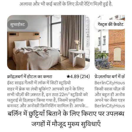
अलावा और भी कई बातों के लिए ऊँची रेटिंग मिली हुई है.
सुपरहोस्ट
गेस्ट्स की फ़ेवरेट
सुपरहोस्ट
गेस्ट्स की फ़ेवरेट
क्रॉइज़बर्ग में होटल का कमरा
औसत रेटिंग 5 में से 4.89, 214 समीक्षाएँ
4.89 (214)
प्रेन्ज़लॉयर बर्ग में छोटा
ईस्ट साइड गैलरी में लॉक में सिटी स्टूडियो
BerlinCityHouse - अ
टाउनहाउस
शहर में ब्रेक या लंबी बुकिंग? आपको रहने के लिए
किसी खास चीज़ की तल
सभी चीज़ों की ज़रूरत है, इन ठाठ 22m² स्टूडियो को
और बहुत ही अनोखा! 
चतुराई से डिज़ाइन किया गया है, जिसमें प्राकृतिक
अपने घर जैसा एहसास
बनावट और अनोखी फ़िनिशिंग शामिल हैं। आपके
BerlinCityHouse में ठहरे
पास एक आरामदायक 150 सेमी x 200 सेमी यूके
आपका निजी छोटा-सा ग
बर्लिन में छुट्टियाँ बिताने के लिए किराए पर उपलब्ध
किंग - साइज़ बेड, काम करने के लिए एक डेस्क,
दशक की एक ऐतिहासिक इमारत
आसानी से खाना पकाने के लिए एक रसोईघर और
जगहों में मौजूद मुख्य सुविधाएँ
सुविधाओं और एक आरा
एक आधुनिक बाथरूम होगा। क्या आपके पास लॉन्ड्री
आनंद लें - सबवे लाइन U