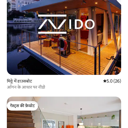
मिट्टे में हाउसबोट
औसत रेटिंग 5 में
5.0 (26)
आँगन के आधार पर नीडो
गेस्ट्स की फ़ेवरेट
गेस्ट्स की फ़ेवरेट