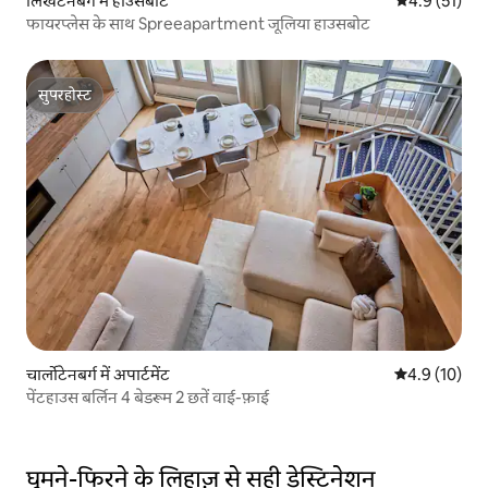
लिखटनबर्ग में हाउसबोट
औसत रेटिंग 5 मे
4.9 (51)
फायरप्लेस के साथ Spreeapartment जूलिया हाउसबोट
सुपरहोस्ट
सुपरहोस्ट
चार्लोटेनबर्ग में अपार्टमेंट
औसत रेटिंग 5 मे
4.9 (10)
पेंटहाउस बर्लिन 4 बेडरूम 2 छतें वाई-फ़ाई
घूमने-फिरने के लिहाज़ से सही डेस्टिनेशन