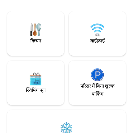
है? सांप्रदायिक लॉन्ड्री का इस्तेमाल आप अपनी मर्ज़ी
आसानी से पहुँचा जा सक
से कर सकते हैं। अस्वीकरण: हो सकता है तस्वीर में
बड़े आकर्षणों से से बस
मौजूद अपार्टमेंट वह अपार्टमेंट न हो, जिसमें आप
उम्मीद है कि आप सभी स
ठहरते हैं।
BerlinCityHouse में 
#berlincityhouse
किचन
वाईफ़ाई
परिसर में बिना शुल्क
स्विमिंग पूल
पार्किंग