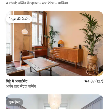
Airbnb बर्लिन पेंटहाउस + रूफ़ टेरेस + पार्किंग!
गेस्ट्स की फ़ेवरेट
गेस्ट्स की फ़ेवरेट
मिट्टे में अपार्टमेंट
औसत रेटिंग 5 में स
4.87 (127)
अर्बन ठाठ सेंट्रल बर्लिन
सुपरहोस्ट
सुपरहोस्ट