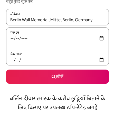
बहुत कुछ बुक करें
लोकेशन
नतीजों के उपलब्ध होने पर, अप और डाउन 'ऐरो की' का इस्तेमाल करके नेविगेट करें
चेक इन
चेक आउट
खोजें
बर्लिन दीवार स्मारक के करीब छुट्टियाँ बिताने के
लिए किराए पर उपलब्ध टॉप-रेटेड जगहें