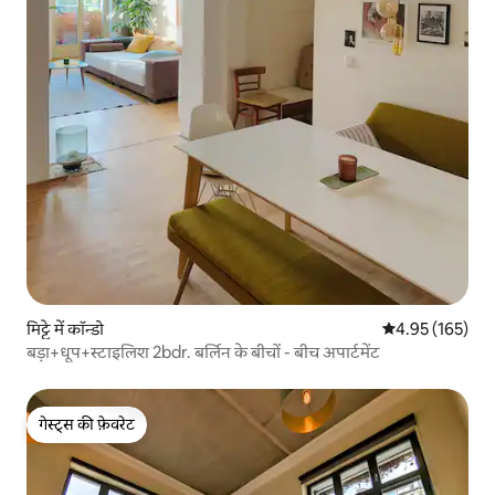
मिट्टे में कॉन्डो
औसत रेटिंग 5 में स
4.95 (165)
बड़ा+धूप+स्टाइलिश 2bdr. बर्लिन के बीचों - बीच अपार्टमेंट
गेस्ट्स की फ़ेवरेट
गेस्ट्स की फ़ेवरेट