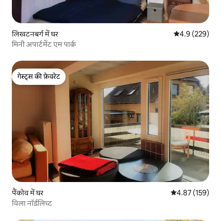
लिखटनबर्ग में घर
औसत रेटिंग 5 में 
4.9 (229)
मिनी अपार्टमेंट एम पार्क
गेस्ट्स की फ़ेवरेट
गेस्ट्स की फ़ेवरेट
पैंकोव में घर
औसत रेटिंग 5 में स
4.87 (159)
विला नॉर्डलिच्ट