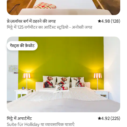
प्रेन्ज़लॉयर बर्ग में ठहरने की जगह
औसत रेटिंग 5 में स
4.98 (128)
मिट्टे में 125 वर्गमीटर का आर्टिस्ट स्टूडियो - अनोखी जगह
गेस्ट्स की फ़ेवरेट
गेस्ट्स की फ़ेवरेट
मिट्टे में अपार्टमेंट
औसत रेटिंग 5 में स
4.92 (225)
Suite für Holliday या व्यावसायिक यात्राएँ