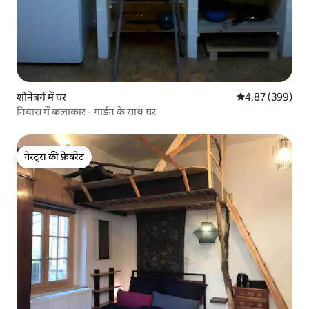
शोनेबर्ग में घर
औसत रेटिंग 5 में स
4.87 (399)
निवास में कलाकार - गार्डन के साथ घर
गेस्ट्स की फ़ेवरेट
गेस्ट्स की फ़ेवरेट