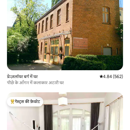
प्रेन्ज़लॉयर बर्ग में घर
औसत रेटिंग 5 में स
4.84 (562)
पीछे के आँगन में कलाकार अटारी घर
गेस्ट्स की फ़ेवरेट
गेस्ट्स का टॉप फ़ेवरेट