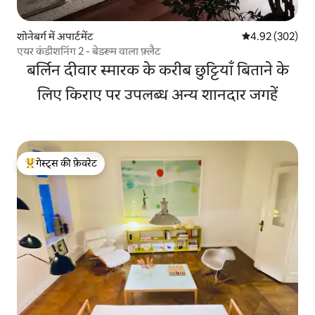
शोनेबर्ग में अपार्टमेंट
औसत रेटिंग 5 में स
4.92 (302)
एयर कंडीशनिंग 2 - बेडरूम वाला फ़्लैट
बर्लिन दीवार स्मारक के करीब छुट्टियाँ बिताने के
लिए किराए पर उपलब्ध अन्य शानदार जगहें
गेस्ट्स की फ़ेवरेट
गेस्ट्स का टॉप फ़ेवरेट