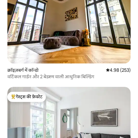
क्रॉइज़बर्ग में कॉन्डो
औसत रेटिंग 5 में स
4.98 (253)
वर्टिकल गार्डन और 2 बेडरूम वाली आधुनिक बिल्डिंग
गेस्ट्स की फ़ेवरेट
गेस्ट्स का टॉप फ़ेवरेट