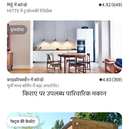
मिट्टे में कॉन्डो
औसत रेटिंग 5 में स
4.92 (649)
MITTE में टुचोल्स्की रेज़िडेंस!
सुपरहोस्ट
सुपरहोस्ट
फ्राइडरिख्सहैन में कॉन्डो
औसत रेटिंग 5 में स
4.83 (359)
पूर्वी मध्य बर्लिन में बड़ा अपार्टमेंट।
किराए पर उपलब्ध पारिवारिक मकान
गेस्ट्स की फ़ेवरेट
गेस्ट्स की फ़ेवरेट