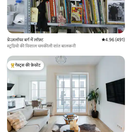
प्रेन्ज़लॉयर बर्ग में लॉफ़्ट
औसत रेटिंग 5 में स
4.96 (491)
स्टूडियो की विशाल चमकीली शांत बालकनी
गेस्ट्स की फ़ेवरेट
गेस्ट्स का टॉप फ़ेवरेट