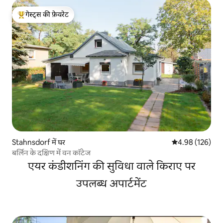
गेस्ट्स की फ़ेवरेट
गेस्ट्स का टॉप फ़ेवरेट
Stahnsdorf में घर
औसत रेटिंग 5 में स
4.98 (126)
बर्लिन के दक्षिण में वन कॉटेज
एयर कंडीशनिंग की सुविधा वाले किराए पर
उपलब्ध अपार्टमेंट