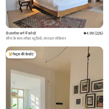
प्रेन्ज़लॉयर बर्ग में कॉन्डो
औसत रेटिंग 5 में स
4.99 (226)
सौना के साथ लॉफ़्ट स्टूडियो, शानदार लोकेशन
गेस्ट्स की फ़ेवरेट
गेस्ट्स का टॉप फ़ेवरेट