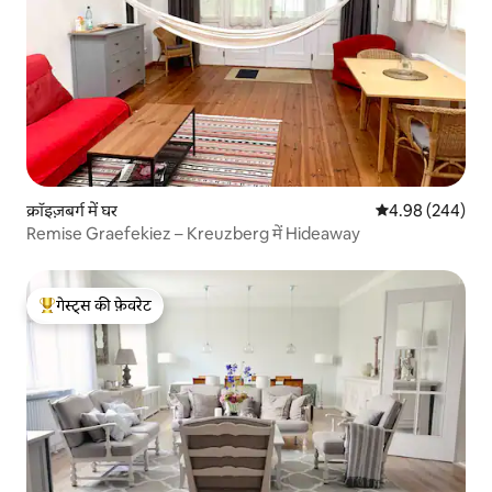
क्रॉइज़बर्ग में घर
औसत रेटिंग 5 में स
4.98 (244)
Remise Graefekiez – Kreuzberg में Hideaway
गेस्ट्स की फ़ेवरेट
गेस्ट्स का टॉप फ़ेवरेट