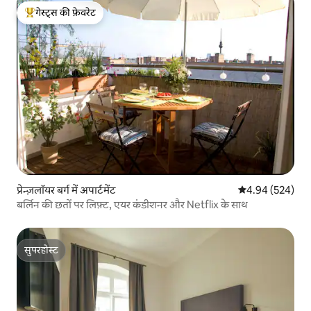
गेस्ट्स की फ़ेवरेट
गेस्ट्स का टॉप फ़ेवरेट
प्रेन्ज़लॉयर बर्ग में अपार्टमेंट
औसत रेटिंग 5 में स
4.94 (524)
बर्लिन की छतों पर लिफ़्ट, एयर कंडीशनर और Netflix के साथ
सुपरहोस्ट
सुपरहोस्ट