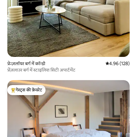
प्रेन्ज़लॉयर बर्ग में कॉन्डो
औसत रेटिंग 5 में स
4.96 (128)
प्रेंज़लाउर बर्ग में स्टाइलिश सिटी अपार्टमेंट
गेस्ट्स की फ़ेवरेट
गेस्ट्स का टॉप फ़ेवरेट