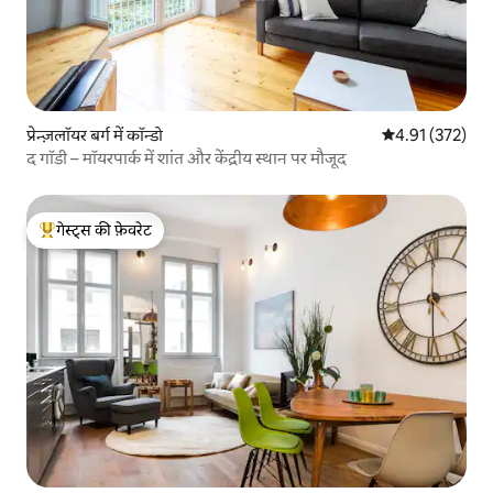
प्रेन्ज़लॉयर बर्ग में कॉन्डो
औसत रेटिंग 5 में स
4.91 (372)
द गॉडी – मॉयरपार्क में शांत और केंद्रीय स्थान पर मौजूद
गेस्ट्स की फ़ेवरेट
गेस्ट्स का टॉप फ़ेवरेट