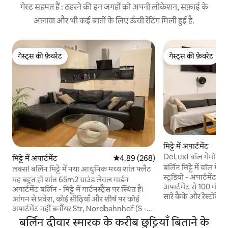
गेस्ट सहमत हैं : ठहरने की इन जगहों को अपनी लोकेशन, सफ़ाई के
अलावा और भी कई बातों के लिए ऊँची रेटिंग मिली हुई है.
गेस्ट्स की फ़ेवरेट
गेस्ट्स की फ़ेवरेट
गेस्ट्स की फ़ेवरेट
गेस्ट्स की फ़ेवरेट
मिट्टे में अपार्टमेंट
DeLux। वॉल मेमोरियल
मिट्टे में अपार्टमेंट
औसत रेटिंग 5 में से 4.89, 268 समीक्षाएँ
4.89 (268)
आरामदायक स्टूडियो
बर्लिन मिट्टे में वॉल मे
लक्स! बर्लिन मिट्टे में नया आधुनिक मध्य शांत फ्लैट
स्टूडियो - अपार्टमेंट।
यह बहुत ही शांत 65m2 ग्राउंड लेवल गार्डन
अपार्टमेंट से 100 मीटर 
अपार्टमेंट बर्लिन - मिट्टे में गार्टनस्ट्रैस पर स्थित है।
सारे कैफे और रेस्टोरेंट। अपार्टमेंट की लोकेशन। U -
आंगन से प्रवेश, कोई सीढ़ियाँ और शीर्ष पर कोई
Bahn U8, अलेक्जेंडरप्
अपार्टमेंट नहीं बर्नौयर Str, Nordbahnhof (S -
सेंट्रल ट्रेन स्टेशन के 
Bahn) और Naturkundemuseum (U -
बर्लिन दीवार स्मारक के करीब छुट्टियाँ बिताने के
Rosenthaler Platz. 
Bahn) में द वॉल से बस कुछ ही कदम दूर आधुनिक,