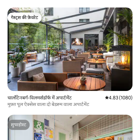
गेस्ट्स की फ़ेवरेट
गेस्ट्स की फ़ेवरेट
चार्लोटेनबर्ग-विलमर्सडॉर्फ में अपार्टमेंट
औसत रेटिंग 5 में से
4.83 (1080)
मुफ़्त पूल ऐक्सेस वाला दो बेडरूम वाला अपार्टमेंट
सुपरहोस्ट
सुपरहोस्ट