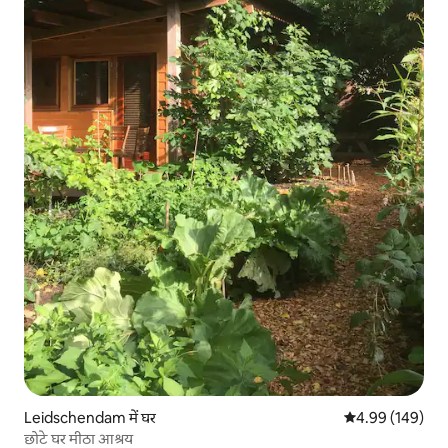
Leidschendam में घर
औसत रेटिंग 5 में स
4.99 (149)
छोटे घर मीठा आश्रय