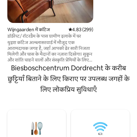
करीब। लीस्बोस नाम क
शाही परिवार के पास है
शिकार के लिए भी करत
एक शानदार बगीचे से सुस
बलूत के पेड़ों से घिरा
Wijngaarden में कॉटेज
औसत रेटिंग 5 में से 4.83, 299 समीक्षाएँ
4.83 (299)
मॉडर्न स्टाइल में खूबसू
डॉर्डरेच्ट/ रॉटरडैम के पास ग्रामीण इलाके में घर
थुइश कॉटेज अल्ब्लासरवार्ड में मौजूद एक
आरामदायक जगह है, जहाँ आपको ढेर सारी निजता
मिलेगी और घास के मैदानों का नज़ारा दिखेगा। सुकून
और शांति चाहने वालों और संस्कृति प्रेमियों के लिए
एक शानदार जगह। डॉर्डरेक्ट, किंडरडिज्क, बिसबॉस,
Biesboschcentrum Dordrecht के करीब
रॉटरडैम (वॉटर बस), गाउडा और यूट्रेक्ट बहुत करीब
हैं। रेलवे स्टेशन 4 किमी दूर है, इसलिए आप
छुट्टियाँ बिताने के लिए किराए पर उपलब्ध जगहों के
सार्वजनिक परिवहन से भी यात्रा कर सकते हैं।
लिए लोकप्रिय सुविधाएँ
साइकिल चलाने के कई अवसर। खुद खाना पकाने
की सुविधा या आस-पास स्वादिष्ट रेस्टोरेंट। टीवी और
वाईफ़ाई के साथ। व्यावसायिक मेहमानों का भी
स्वागत है और वे कामकाजी दिन के बाद यहाँ आराम
कर सकते हैं। लंबे समय तक ठहरने की जगहें भी
उपलब्ध हैं, कृपया पूछताछ करें!!