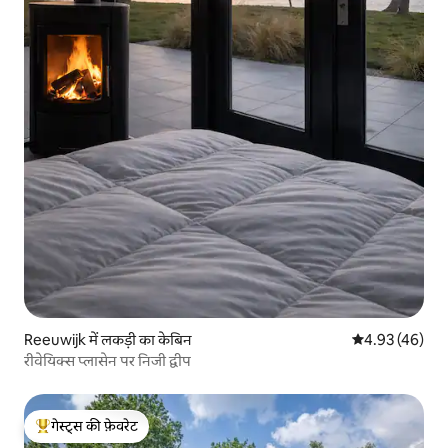
Reeuwijk में लकड़ी का केबिन
औसत रेटिंग 5 में 
4.93 (46)
रीवेयिक्स प्लासेन पर निजी द्वीप
गेस्ट्स की फ़ेवरेट
गेस्ट्स का टॉप फ़ेवरेट