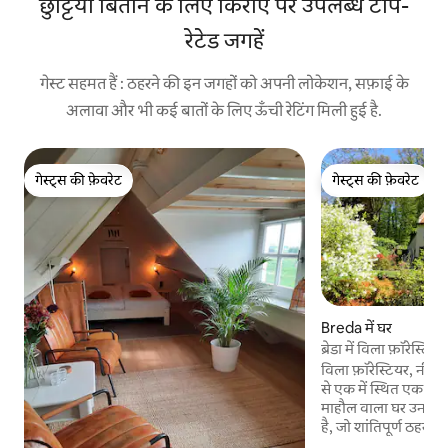
छुट्टियाँ बिताने के लिए किराए पर उपलब्ध टॉप-
रेटेड जगहें
गेस्ट सहमत हैं : ठहरने की इन जगहों को अपनी लोकेशन, सफ़ाई के
अलावा और भी कई बातों के लिए ऊँची रेटिंग मिली हुई है.
गेस्ट्स की फ़ेवरेट
गेस्ट्स की फ़ेवरेट
गेस्ट्स की फ़ेवरेट
गेस्ट्स की फ़ेवरेट
Breda में घर
ब्रेडा में विला फ़ॉरेस्
जगह
विला फ़ॉरेस्टियर, नीदरलै
से एक में स्थित एक खू
माहौल वाला घर उन मेह
है, जो शांतिपूर्ण ठहरने 
एटेन-ल्यूर या प्रिंसेनब