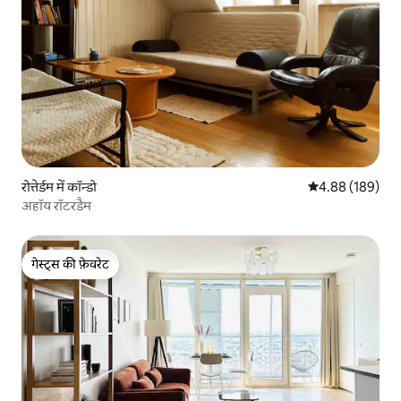
रोत्तेर्डम में कॉन्डो
औसत रेटिंग 5 में स
4.88 (189)
अहॉय रॉटरडैम
गेस्ट्स की फ़ेवरेट
गेस्ट्स की फ़ेवरेट