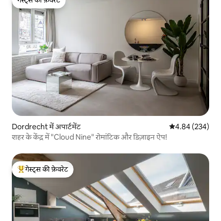
गेस्ट्स की फ़ेवरेट
Dordrecht में अपार्टमेंट
औसत रेटिंग 5 में स
4.84 (234)
शहर के केंद्र में "Cloud Nine" रोमांटिक और डिज़ाइन ऐप!
गेस्ट्स की फ़ेवरेट
गेस्ट्स का टॉप फ़ेवरेट