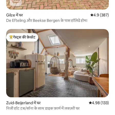
Gilze में घर
औसत रेटिंग 5 में 
4.9 (387)
De Efteling और Beekse Bergen के पास हॉलिडे होम।
गेस्ट्स की फ़ेवरेट
गेस्ट्स का टॉप फ़ेवरेट
Zuid-Beijerland में घर
औसत रेटिंग 5 में स
4.98 (133)
निजी हॉट टब/सॉना के साथ डाइक फ़ार्म में लक्ज़री घर