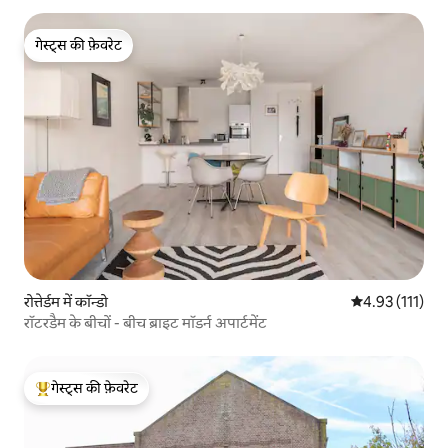
गेस्ट्स की फ़ेवरेट
गेस्ट्स की फ़ेवरेट
रोत्तेर्डम में कॉन्डो
औसत रेटिंग 5 में स
4.93 (111)
रॉटरडैम के बीचों - बीच ब्राइट मॉडर्न अपार्टमेंट
गेस्ट्स की फ़ेवरेट
गेस्ट्स का टॉप फ़ेवरेट