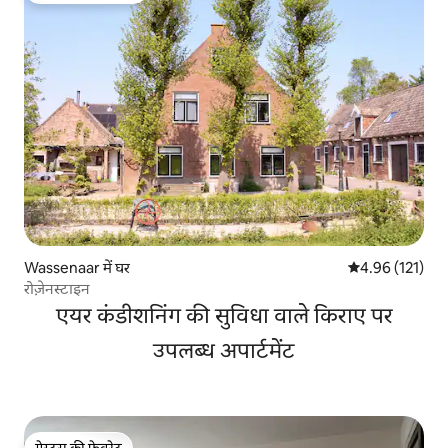
Wassenaar में घर
औसत रेटिंग 5 में स
4.96 (121)
रोज़ेनस्टाइन
एयर कंडीशनिंग की सुविधा वाले किराए पर
उपलब्ध अपार्टमेंट
गेस्ट्स की फ़ेवरेट