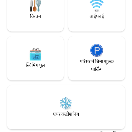
के साथ आ रहे हैं, तो कृपया हमें बताएँ, ताकि हम
उनकी ज़रूरत की हर चीज़ व्यवस्थित कर सकें: एक
खाट, एक हाई चेयर या खिलौने।
किचन
वाईफ़ाई
परिसर में बिना शुल्क
स्विमिंग पूल
पार्किंग
एयर कंडीशनिंग