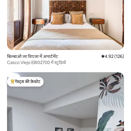
बिल्बाओ ला विएजा में अपार्टमेंट
औसत रेटिंग 5 में स
4.92 (126)
Casco Viejo EBI02700 में स्टूडियो
गेस्ट्स की फ़ेवरेट
गेस्ट्स का टॉप फ़ेवरेट