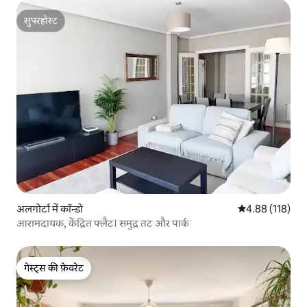
सुपरहोस्ट
सुपरहोस्ट
अलगोर्टा में कॉन्डो
औसत रेटिंग 5 में स
4.88 (118)
आरामदायक, केंद्रित फ्लैट। समुद्र तट और पार्क
गेस्ट्स की फ़ेवरेट
गेस्ट्स की फ़ेवरेट