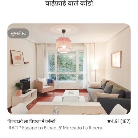
वाईफ़ाई वाले काँडो
सुपरहोस्ट
सुपरहोस्ट
बिल्बाओ ला विएजा में कॉन्डो
औसत रेटिंग 5 में स
4.91 (187)
IRATI * Escape to Bilbao, 5' Mercado La Ribera