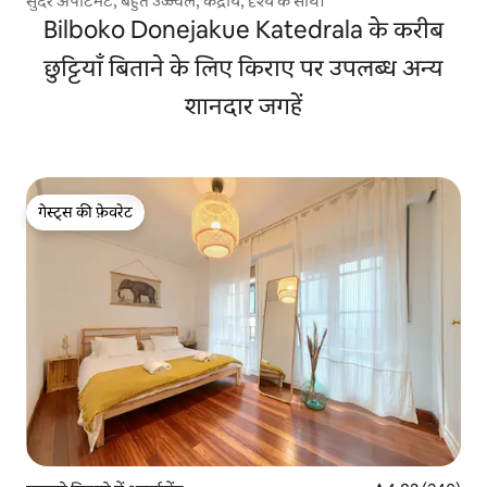
सुंदर अपार्टमेंट, बहुत उज्ज्वल, केंद्रीय, दृश्य के साथ।
Bilboko Donejakue Katedrala के करीब
छुट्टियाँ बिताने के लिए किराए पर उपलब्ध अन्य
शानदार जगहें
गेस्ट्स की फ़ेवरेट
गेस्ट्स की फ़ेवरेट