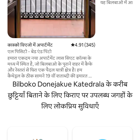
यह बिलबाओ में आपक
चमकीला घर होगा, लेकि
तस्वीरों में देख सकते
बताना चाहते हैं, जो श
यह आपके पैरों के नीचे ल
शहर के सबसे प्रसिद्ध बा
सामना करना पड़ रहा है:
त्सांगुरो पिंटक्सो। इ
कास्को विएजो में अपार्टमेंट
औसत रेटिंग 5 में से 4.91, 345 समीक्षाएँ
4.91 (345)
के एक हिस्से में रहेंगे।
एल पिसिटो - बेड एंड पिंटो
हमारा एकदम नया अपार्टमेंट लास सिएट कॉल्स के
मध्य में स्थित है, जो बिलबाओ के पुराने शहर में कैफे
और रेस्तरां से घिरा एक पैदल यात्री क्षेत्र है। हम
कैथेड्रल के ठीक सामने 19 वीं शताब्दी की इमारत की
पहली मंजिल पर हैं। अपार्टमेंट को स्पेन में एक प्रसिद्ध
Bilboko Donejakue Katedrala के करीब
वास्तुकला स्टूडियो AV62 द्वारा पुनर्निर्मित किया गया
है। इसमें एक बेडरूम है लेकिन यह एक बड़े बिस्तर के
छुट्टियाँ बिताने के लिए किराए पर उपलब्ध जगहों के
सोफे के लिए 4 लोगों तक रह सकता है, जहाँ दो लोग
लिए लोकप्रिय सुविधाएँ
बहुत आराम से सो सकते हैं। हमारा डबल बेड भी डबल
बेड में बदल सकता है, इसलिए दोस्तों के साथ आना
कोई समस्या नहीं होनी चाहिए। रसोई पूरी तरह से
टोस्टर, केतली, कॉफी मेकर, माइक्रोवेव, डिशवॉशर
आदि से सुसज्जित है। आपको हमारे बाथरूम में शॉवर
जेल और एक हेअर ड्रायर भी मिलेगा। अगर आप बच्चों