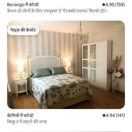
Berango में कॉन्डो
औसत रेटिंग 5 में स
4.95 (159)
केवल दो लोगों के लिए उपयुक्त! 5' गेटक्सो/प्लाया/ बिल्बो 25'।
गेस्ट्स की फ़ेवरेट
गेस्ट्स की फ़ेवरेट
बेरमियो में कॉन्डो
औसत रेटिंग 5 में स
4.94 (141)
किकू II में ठहरने की जगह