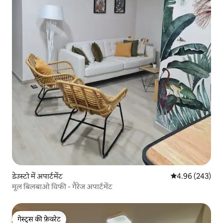
डेउस्टो में अपार्टमेंट
औसत रेटिंग 5 में स
4.96 (243)
मूल बिलबाओ विफी - गैरेज अपार्टमेंट
गेस्ट्स की फ़ेवरेट