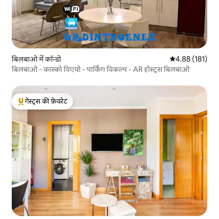
बिलबाओ में कॉन्डो
औसत रेटिंग 5 में स
4.88 (181)
बिलबाओ - कास्को विएयो - पार्किंग विकल्प - AR होस्ट्स बिलबाओ
गेस्ट्स की फ़ेवरेट
गेस्ट्स का टॉप फ़ेवरेट