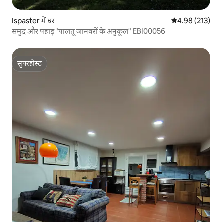
Ispaster में घर
औसत रेटिंग 5 में स
4.98 (213)
समुद्र और पहाड़ "पालतू जानवरों के अनुकूल" EBI00056
सुपरहोस्ट
सुपरहोस्ट