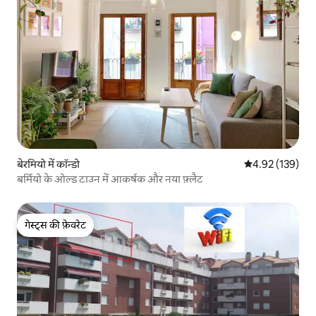
बेरमियो में कॉन्डो
औसत रेटिंग 5 में स
4.92 (139)
बर्मियो के ओल्ड टाउन में आकर्षक और नया फ़्लैट
गेस्ट्स की फ़ेवरेट
गेस्ट्स की फ़ेवरेट