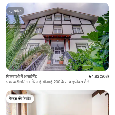
सुपरहोस्ट
सुपरहोस्ट
बिलबाओ में अपार्टमेंट
औसत रेटिंग 5 में स
4.83 (303)
एयर कंडीशनिंग + गैरेज ई-बीआई-200 के साथ डुप्लेक्स शैले
गेस्ट्स की फ़ेवरेट
गेस्ट्स की फ़ेवरेट