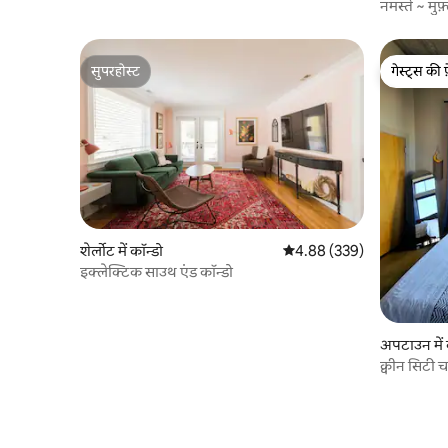
नमस्ते ~ मुफ़
मिडवुड
सुपरहोस्ट
गेस्ट्स की 
सुपरहोस्ट
गेस्ट्स की 
शेर्लोट में कॉन्डो
औसत रेटिंग 5 में से 4.88, 339
4.88 (339)
इक्लेक्टिक साउथ एंड कॉन्डो
अपटाउन में 
क्वीन सिटी चा