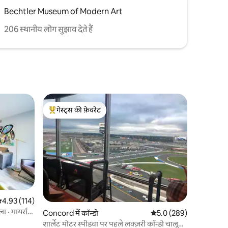
Bechtler Museum of Modern Art
206 स्थानीय लोग सुझाव देते हैं
गेस्ट्स की फ़ेवरेट
गेस्ट्स का टॉप फ़ेवरेट
सत रेटिंग 5 में से 4.93, 114 समीक्षाएँ
4.93 (114)
ा · मायर्स
Concord में कॉन्डो
औसत रेटिंग 5 में से 5.0, 28
5.0 (289)
शार्लेट मोटर स्पीडवा पर पहले लक्ज़री कॉन्डो चालू