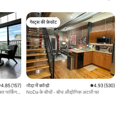
करें
गेस्ट्स की फ़ेवरेट
गेस्ट्स की फ़ेवरेट
सत रेटिंग 5 में से 4.85, 157 समीक्षाएँ
4.85 (157)
नोदा में कॉन्डो
औसत रेटिंग 5 में से 4.93, 53
4.93 (530)
 पार्किंग |
NoDa के बीचों - बीच औद्योगिक अटारी घर