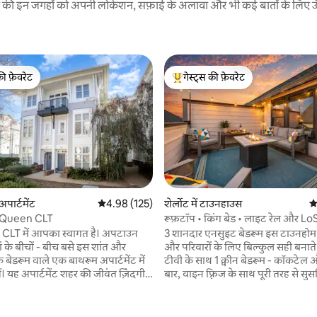
रने की इन जगहों को अपनी लोकेशन, सफ़ाई के अलावा और भी कई बातों के लिए ऊँची
की फ़ेवरेट
गेस्ट्स की फ़ेवरेट
टॉप फ़ेवरेट
गेस्ट्स का टॉप फ़ेवरेट
पार्टमेंट
औसत रेटिंग 5 में से 4.98, 125 समीक्षाएँ
4.98 (125)
शेर्लोट में टाउनहाउस
औ
Queen CLT
रूफ़टॉप • किंग बेड • लाइट रेल और Lo
LT में आपका स्वागत है। अपटाउन
3 शानदार एनसुइट बेडरूम इस टाउनहोम क
 समीक्षाएँ
ां के बीचों - बीच बसे इस शांत और
और परिवारों के लिए बिल्कुल सही बनाते हैं! -2 क
ेडरूम वाले एक बाथरूम अपार्टमेंट में
टीवी के साथ 1 क्वीन बेडरूम - कॉकटेल 
ं। यह अपार्टमेंट शहर की जीवंत ज़िंदगी
बार, वाइन फ़्रिज के साथ पूरी तरह से सुस
पहुँचने की सुविधा देता है, क्योंकि यहाँ
की रसोई -आराम फ़रमाने के लिए रूफ़टॉप, जहाँ
ी कदमों की दूरी पर शानदार डाइनिंग,
फ़ायरपिट और आउटडोर लाइट्स मौजूद हैं - रिकॉ
सांस्कृतिक आकर्षण मौजूद हैं। चाहे
प्लेयर, पटरबॉल - गैराज और सड़क पर मुफ़