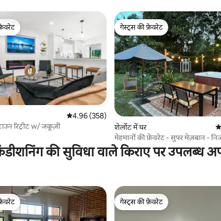
फ़ेवरेट
गेस्ट्स की फ़ेवरेट
फ़ेवरेट
गेस्ट्स की फ़ेवरेट
औसत रेटिंग 5 में से 4.96, 358 समीक्षाएँ
4.96 (358)
उन रिट्रीट w/ जकूज़ी
 समीक्षाएँ
शेर्लोट में घर
औस
मेहमानों की फ़ेवरेट - सुपर मेज़बान - न
ंडीशनिंग की सुविधा वाले किराए पर उपलब्ध अपार
फ़ेवरेट
गेस्ट्स की फ़ेवरेट
फ़ेवरेट
गेस्ट्स की फ़ेवरेट