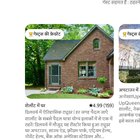
गेस्ट सहमत हैं : ठह
गेस्ट्स की फ़ेवरेट
गेस्ट्स 
गेस्ट्स का टॉप फ़ेवरेट
गेस्ट्स का 
अपटाउन में अ
अनोखा!Up
UpQueen C
शेर्लोट में घर
औसत रेटिंग 5 में से 4.99, 159
4.99 (159)
शार्लोट, नेक
डिलवर्थ में ऐतिहासिक ट्यूडर | हर जगह पैदल जाएँ
आकर्षक एक ब
शार्लोट के सबसे पैदल यात्रा योग्य इलाकों में से एक में
इसे सरल रखे
ठहरें। डिलवर्थ में मौजूद यह रीस्टोर किया हुआ ट्यूडर
तक आसानी से 
घर अपटाउन, साउथ एंड, फ़्रीडम पार्क, एट्रियम हेल्थ,
से बस कुछ ह
नोवेंट हेल्थ, बैंक ऑफ़ अमेरिका स्टेडियम और
मनोरंजन और 