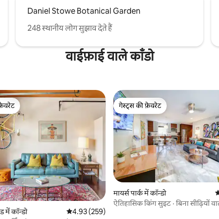
Daniel Stowe Botanical Garden
248 स्थानीय लोग सुझाव देते हैं
वाईफ़ाई वाले काँडो
फ़ेवरेट
गेस्ट्स की फ़ेवरेट
फ़ेवरेट
गेस्ट्स की फ़ेवरेट
 समीक्षाएँ
मायर्स पार्क में कॉन्डो
औ
ऐतिहासिक किंग सुइट · बिना सीढ़ियों वाल
ड में कॉन्डो
औसत रेटिंग 5 में से 4.93, 259 समीक्षाएँ
4.93 (259)
पार्क