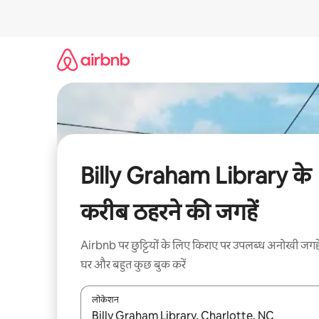
इसे
छोड़कर
सीधा
कॉन्टेंट
पर
जाएँ
Billy Graham Library के
करीब ठहरने की जगहें
Airbnb पर छुट्टियों के लिए किराए पर उपलब्ध अनोखी जगहे
घर और बहुत कुछ बुक करें
लोकेशन
नतीजों के उपलब्ध होने पर, अप और डाउन 'ऐरो की' का इस्तेमाल 