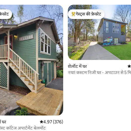
फ़ेवरेट
गेस्ट्स की फ़ेवरेट
फ़ेवरेट
गेस्ट्स का टॉप फ़ेवरेट
 समीक्षाएँ
शेर्लोट में घर
औस
नया! कस्टम निजी घर - अपटाउन से 5 मि
पर!
ं घर
औसत रेटिंग 5 में से 4.97, 376 समीक्षाएँ
4.97 (376)
स्ट कॉटेज अपार्टमेंट बेलमोंट