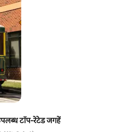
पलब्ध टॉप-रेटेड जगहें