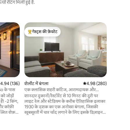
 रेटिंग मिली हुई है.
शेर्लोट में घ
गेस्ट्स की फ़ेवरेट
गेस्ट्स की
खूबसूरत म
गेस्ट्स का टॉप फ़ेवरेट
गेस्ट्स की
और एयरपोर्
2 बेडरूम औ
घर। हर बेडर
अपटाउन और 
दूरी पर स्थि
और यह किरा
77 और 85 क
ग्रिल और B
चिकन शैक 
सत रेटिंग 5 में से 4.94, 136 समीक्षाएँ
4.94 (136)
शेर्लोट में बंगला
औसत रेटिंग 5 में से 4.98, 28
4.98 (280)
पर। आराम से
So के पास
एक क्लासिक शहरी कॉटेज, आरामदायक और
वाईफ़ाई की 
स्टाइलिश।
ो जोड़ों
शानदार दुकानों/रेस्टोरेंट से 10 मिनट की दूरी पर
टीवी है, जो
िंग,
लाइट रेल और स्टेडियम के करीब ऐतिहासिक इलाका
और कॉफ़ी
1930 के दशक का एक अनोखा बंगला, जिसकी
ज्जित शेफ़
खूबसूरती में चार चाँद लगाने के लिए इसके डिज़ाइन
को अपडेट किया गया है, जैसे कि काउंटर टॉप पर
र्ड
क्वार्ट्ज का इस्तेमाल किया गया है, रोशनी का इंतज़ाम
्त पार्किंग
किया गया है और आरामदायक फ़र्नीचर रखे गए हैं।