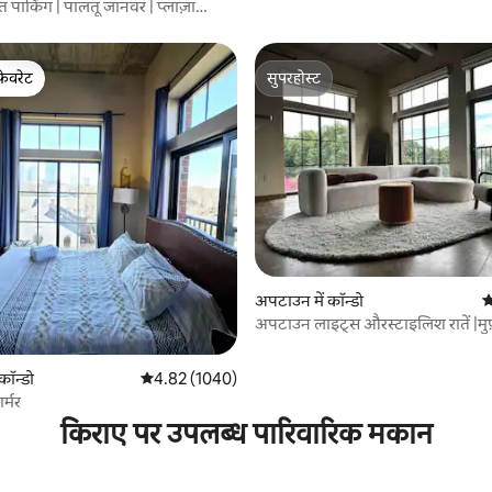
्त पार्किंग | पालतू जानवर | प्लाज़ा
फ़ेवरेट
सुपरहोस्ट
फ़ेवरेट
सुपरहोस्ट
 समीक्षाएँ
अपटाउन में कॉन्डो
औ
अपटाउन लाइट्स औरस्टाइलिश रातें |मुफ़्त
साफ़ -सफ़ाई
कॉन्डो
औसत रेटिंग 5 में से 4.82, 1040 समीक्षाएँ
4.82 (1040)
र्मर
किराए पर उपलब्ध पारिवारिक मकान