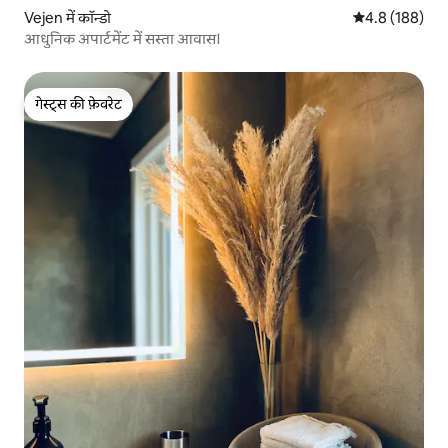
Vejen में कॉन्डो
औसत रेटिंग 5 में 
4.8 (188)
आधुनिक अपार्टमेंट में सस्ता आवास।
गेस्ट्स की फ़ेवरेट
गेस्ट्स की फ़ेवरेट