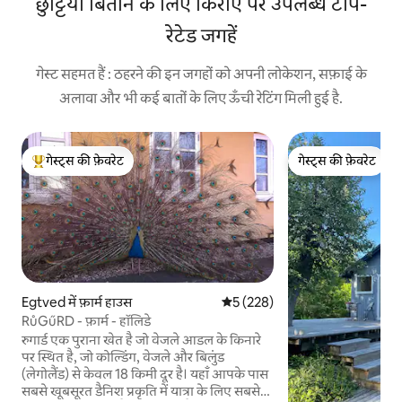
छुट्टियाँ बिताने के लिए किराए पर उपलब्ध टॉप-
रेटेड जगहें
गेस्ट सहमत हैं : ठहरने की इन जगहों को अपनी लोकेशन, सफ़ाई के
अलावा और भी कई बातों के लिए ऊँची रेटिंग मिली हुई है.
गेस्ट्स की फ़ेवरेट
गेस्ट्स की फ़ेवरेट
गेस्ट्स का टॉप फ़ेवरेट
गेस्ट्स की फ़ेवरेट
Egtved में फ़ार्म हाउस
औसत रेटिंग 5 में से 5, 228 समीक्षाएँ
5 (228)
RůGűRD - फ़ार्म - हॉलिडे
रुगार्ड एक पुराना खेत है जो वेजले आडल के किनारे
पर स्थित है, जो कोल्डिंग, वेजले और बिलुंड
(लेगोलैंड) से केवल 18 किमी दूर है। यहाँ आपके पास
सबसे खूबसूरत डैनिश प्रकृति में यात्रा के लिए सबसे