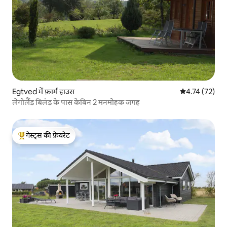
Egtved में फ़ार्म हाउस
औसत रेटिंग 5 में 
4.74 (72)
लेगोलैंड बिलंड के पास केबिन 2 मनमोहक जगह
गेस्ट्स की फ़ेवरेट
गेस्ट्स का टॉप फ़ेवरेट