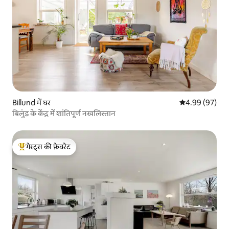
Billund में घर
औसत रेटिंग 5 में 
4.99 (97)
बिलुंड के केंद्र में शांतिपूर्ण नखलिस्तान
गेस्ट्स की फ़ेवरेट
गेस्ट्स का टॉप फ़ेवरेट