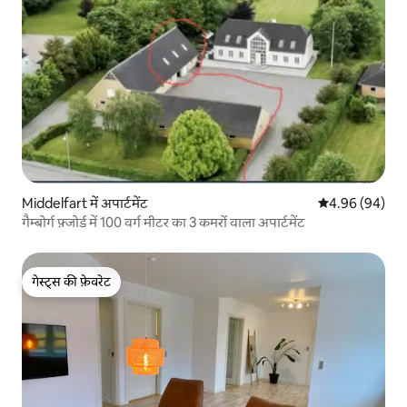
Middelfart में अपार्टमेंट
औसत रेटिंग 5 में 
4.96 (94)
गैम्बोर्ग फ़्जोर्ड में 100 वर्ग मीटर का 3 कमरों वाला अपार्टमेंट
गेस्ट्स की फ़ेवरेट
गेस्ट्स की फ़ेवरेट