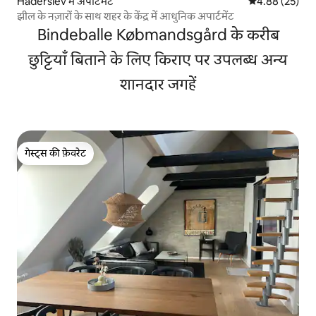
Haderslev में अपार्टमेंट
औसत रेटिंग 5 में 
4.88 (25)
झील के नज़ारों के साथ शहर के केंद्र में आधुनिक अपार्टमेंट
Bindeballe Købmandsgård के करीब
छुट्टियाँ बिताने के लिए किराए पर उपलब्ध अन्य
शानदार जगहें
गेस्ट्स की फ़ेवरेट
गेस्ट्स की फ़ेवरेट