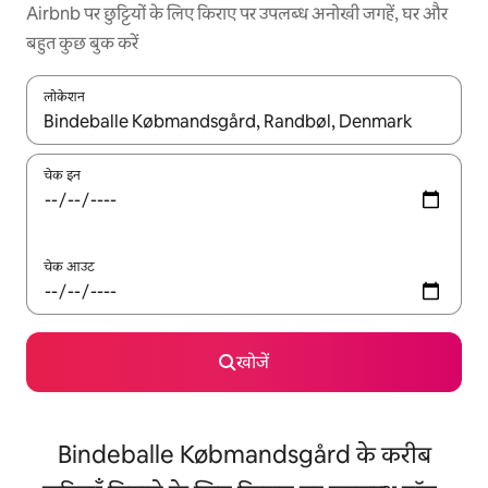
Airbnb पर छुट्टियों के लिए किराए पर उपलब्ध अनोखी जगहें, घर और
बहुत कुछ बुक करें
लोकेशन
नतीजों के उपलब्ध होने पर, अप और डाउन 'ऐरो की' का इस्तेमाल करके नेविगेट करें
चेक इन
चेक आउट
खोजें
Bindeballe Købmandsgård के करीब