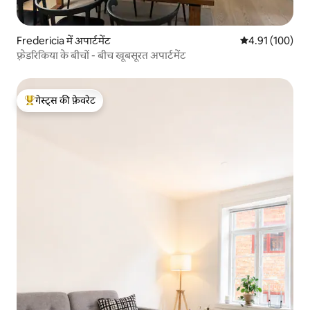
Fredericia में अपार्टमेंट
औसत रेटिंग 5 में स
4.91 (100)
फ़्रेडरिकिया के बीचों - बीच खूबसूरत अपार्टमेंट
गेस्ट्स की फ़ेवरेट
गेस्ट्स का टॉप फ़ेवरेट