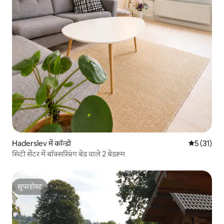
Haderslev में कॉन्डो
औसत रेटिंग 5 
5 (31)
सिटी सेंटर में बॉक्सस्प्रिंग बेड वाले 2 बेडरूम
सुपरहोस्ट
सुपरहोस्ट