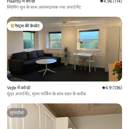
Haarby में कॉन्डो
औसत रेटिंग 5 में स
4.96 (114)
स्विमिंग पूल के साथ आरामदायक नया अपार्टमेंट
गेस्ट्स की फ़ेवरेट
गेस्ट्स का टॉप फ़ेवरेट
Vejle में कॉन्डो
औसत रेटिंग 5 में 
4.9 (136)
सुंदर अपार्टमेंट, मुफ्त पार्किंग के साथ शहर के करीब
सुपरहोस्ट
सुपरहोस्ट