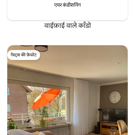
एयर कंडीशनिंग
वाईफ़ाई वाले काँडो
गेस्ट्स की फ़ेवरेट
गेस्ट्स की फ़ेवरेट