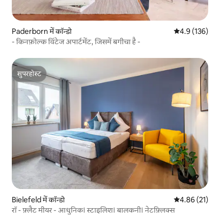
Paderborn में कॉन्डो
औसत रेटिंग 5 में 
4.9 (136)
- किनफ़ोल्क विंटेज अपार्टमेंट, जिसमें बगीचा है -
सुपरहोस्ट
सुपरहोस्ट
Bielefeld में कॉन्डो
औसत रेटिंग 5 में 
4.86 (21)
रॉ - फ़्लैट मीयर - आधुनिक। स्टाइलिश। बालकनी। नेटफ़्लिक्स