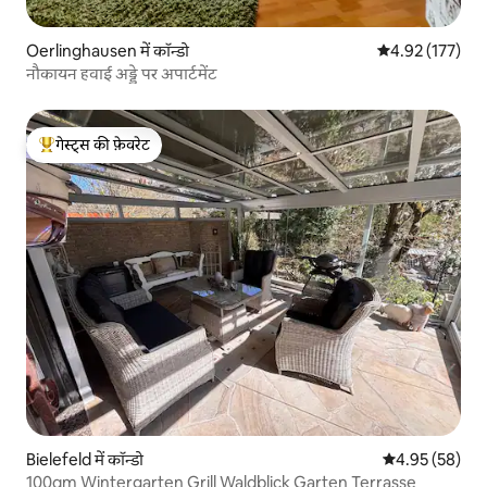
Oerlinghausen में कॉन्डो
औसत रेटिंग 5 में स
4.92 (177)
नौकायन हवाई अड्डे पर अपार्टमेंट
गेस्ट्स की फ़ेवरेट
गेस्ट्स का टॉप फ़ेवरेट
Bielefeld में कॉन्डो
औसत रेटिंग 5 में 
4.95 (58)
100qm Wintergarten Grill Waldblick Garten Terrasse