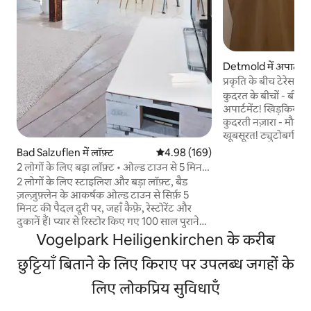
Detmold में अपार्टमें
प्रकृति के बीच टेरेस 
कुदरत के बीचों - बीच
अपार्टमेंट! खिड़कियों 
कुदरती नज़ारा - मौसम
खूबसूरत! ट्युटोबर्ग फ़ॉ
लंबी पैदल यात्रा और स
Bad Salzuflen में लॉफ़्ट
औसत रेटिंग 5 में से 4.98, 169 समीक्षाएँ
4.98 (169)
बिल्कुल सही है। Externsteine,
2 लोगों के लिए बड़ा लॉफ़्ट • ओल्ड टाउन से 5 मिनट
Hermannsdenkmal,
की पैदल दूरी पर
2 लोगों के लिए स्टाइलिश और बड़ा लॉफ़्ट, बैड
Adlerwarte, Open 
ज़ल्ज़ुफ़्लेन के आकर्षक ओल्ड टाउन से सिर्फ़ 5
Falkenburg, साथ ह
मिनट की पैदल दूरी पर, जहाँ कैफ़े, रेस्टोरेंट और
और Lemgo शहरों जैसी
दुकानें हैं। प्यार से रिस्टोर किए गए 100 साल पुराने
करने के लिए आमंत्रित क
टाउनहाउस में मौजूद, यह चमकदार टॉप-फ़्लोर
Vogelpark Heiligenkirchen के करीब
खरीदारी - बेकरी, डॉक्टर
लॉफ़्ट अपने अंदाज़ और आधुनिक सुविधाओं का
अनोखा मेल है - यह दो लोगों के लिए आरामदायक
छुट्टियाँ बिताने के लिए किराए पर उपलब्ध जगहों के
ठहरने की जगह है। किसी आम होटल के कमरे के
लिए लोकप्रिय सुविधाएँ
मुकाबले ज़्यादा जगह, स्टाइल और माहौल का मज़ा
लें और पैदल ही आसानी से हर जगह को एक्सप्लोर