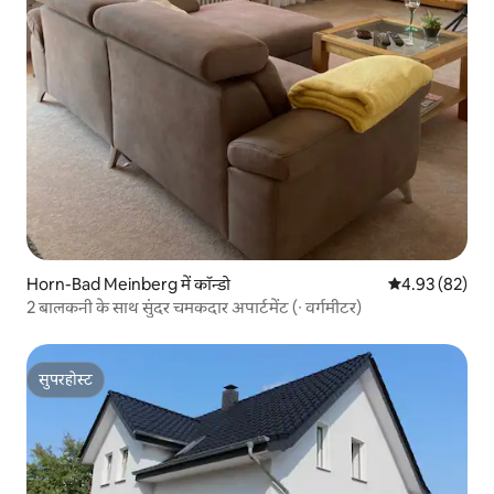
Horn-Bad Meinberg में कॉन्डो
औसत रेटिंग 5 में 
4.93 (82)
2 बालकनी के साथ सुंदर चमकदार अपार्टमेंट (∙ वर्गमीटर)
सुपरहोस्ट
सुपरहोस्ट