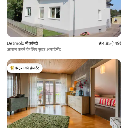
Detmold में कॉन्डो
औसत रेटिंग 5 में स
4.85 (149)
आराम करने के लिए सुंदर अपार्टमेंट
गेस्ट्स की फ़ेवरेट
गेस्ट्स का टॉप फ़ेवरेट