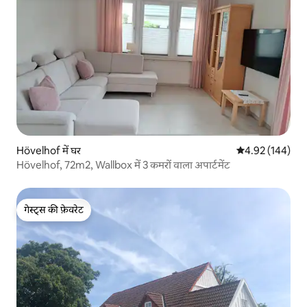
Hövelhof में घर
औसत रेटिंग 5 में स
4.92 (144)
Hövelhof, 72m2, Wallbox में 3 कमरों वाला अपार्टमेंट
गेस्ट्स की फ़ेवरेट
गेस्ट्स की फ़ेवरेट