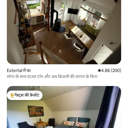
Extertal में घर
औसत रेटिंग 5 में स
4.86 (200)
सॉना के साथ हाउस टॉम और अब बिजली की लागत के बिना
गेस्ट्स की फ़ेवरेट
गेस्ट्स का टॉप फ़ेवरेट