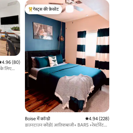
गेस्ट्स की फ़ेवरेट
गेस्ट्स का टॉप फ़ेवरेट
सत रेटिंग 5 में से 4.96, 80 समीक्षाएँ
4.96 (80)
 के लिए
Boise में कॉन्डो
औसत रेटिंग 5 में से 4.94, 22
4.94 (228)
डाउनटाउन कोंडो| आतिशबाजी+ BARS +रेस्टोरेंट
तक पैदल चलें