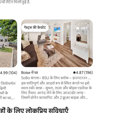
 रेटिंग मिली हुई है.
Boise में ब
गेस्ट्स की फ़ेवरेट
गेस्ट्स
निजी स्टूडि
गेस्ट्स की फ़ेवरेट
गेस्ट्स का
पिज़्ज़ाओव
Tangerine
बोइज़ में 
नखलिस्तान है! आप एक शांत पड़
आरामदायक, 
आराम करें
टब, फ़ायर 
एक दिन के 
सुविधाएँ ⟡
Boise में घर
औसत रेटिंग 5 में से 4.87, 19
4.87 (196)
त रेटिंग 5 में से 4.99, 104 समीक्षाएँ
4.99 (104)
किंग बेड ⟡ 
SoBo बंगला~ BSU के लिए ब्लॉक ~ डाउनटाउन के
चाय स्थानीय आकर्षण BSU के लिए ⟡ 4 मिनट
लिए मिनट
इस शांतिपूर्ण और आदर्श रूप से स्थित बंगले पर इसे
ा जियोथर्मल
एयरपोर्ट से ⟡ 4 
सरल रखें। साफ़ - सुथरा, ताज़ा और बोइस एडवेंचर के
्चिमी
मिनट की दू
लिए तैयार। आनंद लेने के लिए आउटडोर जगह -
यरी के
पर
जिसमें प्रोपेन फ़ायरपिट और 2 क्रूज़र बाइक और
ों का घर,
पैकमैन आर्केड कंसोल शामिल हैं! BSU से 5 ब्लॉक;
ाँ बसी हुई
शहर के केंद्र से 10 मिनट की बाइक की सवारी; ट्रेडर
है, जिन्हें
हों के लिए लोकप्रिय सुविधाएँ
जोस और होल फूड्स के लिए 5 मिनट की ड्राइव। 2 Q
है, जिससे