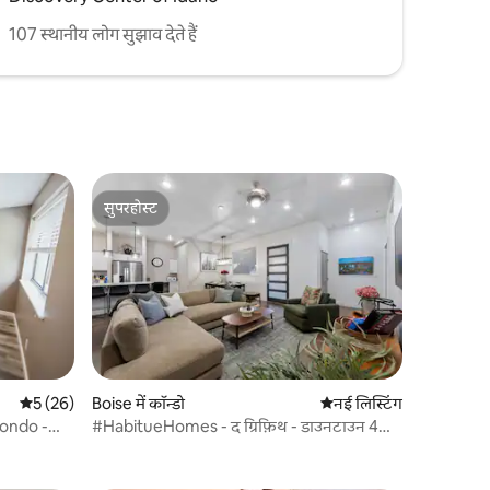
107 स्थानीय लोग सुझाव देते हैं
सुपरहोस्ट
सुपरहोस्ट
औसत रेटिंग 5 में से 5, 26 समीक्षाएँ
5 (26)
Boise में कॉन्डो
ठहरने की नई जगह
नई लिस्टिंग
 Condo -
#HabitueHomes - द ग्रिफ़िथ - डाउनटाउन 4
दूरी पर
बेडरूम