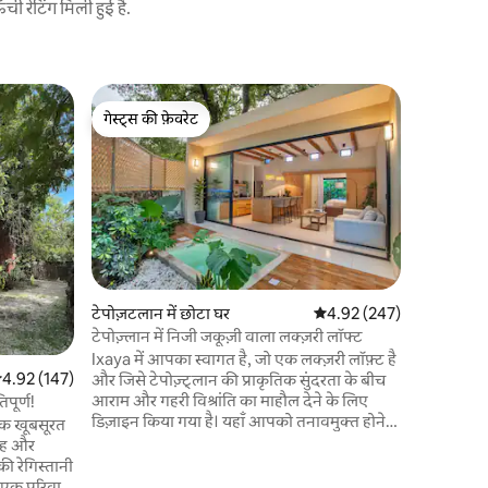
 रेटिंग मिली हुई है.
टेपोज़टलान 
गेस्ट्स की फ़ेवरेट
गेस्ट्स की
माउंट टेपो
गेस्ट्स की फ़ेवरेट
गेस्ट्स की
उज्ज्वल स्थ
एक सुंदर 
दृश्य। अगर आपको 6 से अधिक लोगों के लिए जगह
की आवश्यकत
लिया गया ह
से किराए पर नहीं द
मिनट या इस 
मिनट की पैदल दूरी पर। घर
टेपोज़टलान में छोटा घर
औसत रेटिंग 5 में से 4.92, 24
4.92 (247)
और अधिकारि
टेपोज़्लान में निजी जकूज़ी वाला लक्ज़री लॉफ्ट
संगीत को रात 
Ixaya में आपका स्वागत है, जो एक लक्ज़री लॉफ़्ट है
जानवर स्वीक
सत रेटिंग 5 में से 4.92, 147 समीक्षाएँ
4.92 (147)
और जिसे टेपोज़्ट्लान की प्राकृतिक सुंदरता के बीच
आराम और गहरी विश्रांति का माहौल देने के लिए
िपूर्ण!
डिज़ाइन किया गया है। यहाँ आपको तनावमुक्त होने
ी एक खूबसूरत
के लिए एक आदर्श ठिकाना मिलेगा : किंग साइज़ बेड,
देह और
निजी हीटेड जकूज़ी (अतिरिक्त शुल्क), सभी
की रेगिस्तानी
सुविधाओं से लैस किचन, बड़ी खिड़कियाँ और दो खास
ा एक परिवार