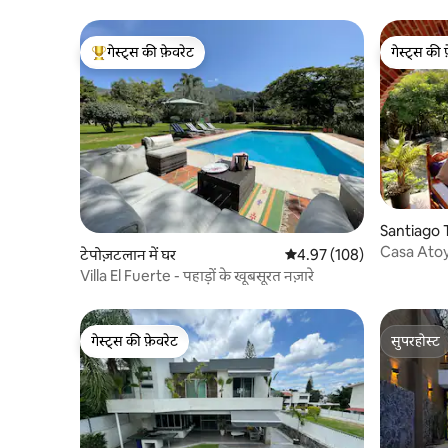
गेस्ट्स की फ़ेवरेट
गेस्ट्स की 
गेस्ट्स का टॉप फ़ेवरेट
गेस्ट्स की 
Santiago T
Casa Atoy
टेपोज़टलान में घर
औसत रेटिंग 5 में से 4.97, 108
4.97 (108)
Magico.
Villa El Fuerte - पहाड़ों के खूबसूरत नज़ारे
गेस्ट्स की फ़ेवरेट
सुपरहोस्ट
गेस्ट्स की फ़ेवरेट
सुपरहोस्ट