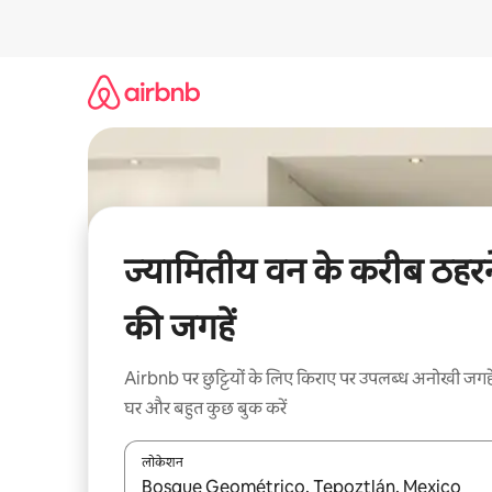
इसे
छोड़कर
सीधा
कॉन्टेंट
पर
जाएँ
ज्यामितीय वन के करीब ठहरन
की जगहें
Airbnb पर छुट्टियों के लिए किराए पर उपलब्ध अनोखी जगहे
घर और बहुत कुछ बुक करें
लोकेशन
नतीजों के उपलब्ध होने पर, अप और डाउन 'ऐरो की' का इस्तेमाल 