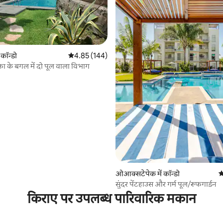
ं कॉन्डो
औसत रेटिंग 5 में से 4.85, 144 समीक्षाएँ
4.85 (144)
ुफा के बगल में दो पूल वाला विभाग
 समीक्षाएँ
ओआक्सटेपेक में कॉन्डो
औ
सुंदर पेंटहाउस और गर्म पूल/रूफगार्डन
किराए पर उपलब्ध पारिवारिक मकान