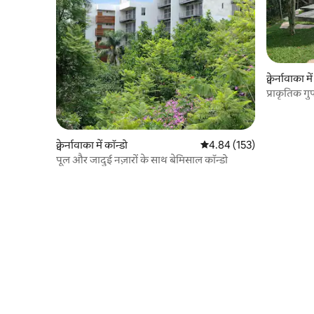
क्वेर्नावाका मे
प्राकृतिक ग
क्वेर्नावाका में कॉन्डो
औसत रेटिंग 5 में से 4.84, 153
4.84 (153)
पूल और जादुई नज़ारों के साथ बेमिसाल कॉन्डो