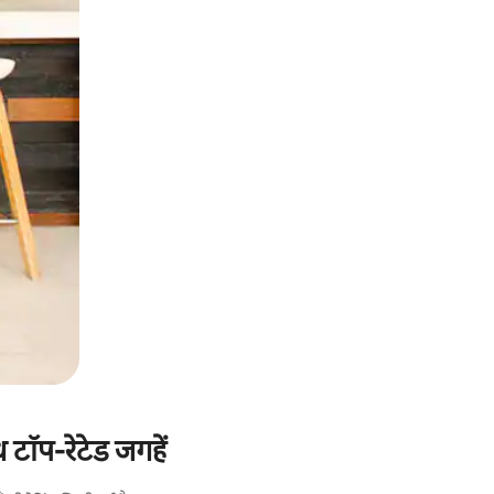
 टॉप-रेटेड जगहें