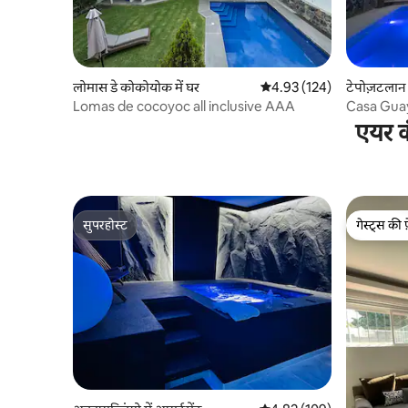
लोमास डे कोकोयोक में घर
औसत रेटिंग 5 में से 4.93, 124
4.93 (124)
टेपोज़टलान म
Lomas de cocoyoc all inclusive AAA
Casa Guay
एयर क
सुपरहोस्ट
गेस्ट्स की 
सुपरहोस्ट
गेस्ट्स की 