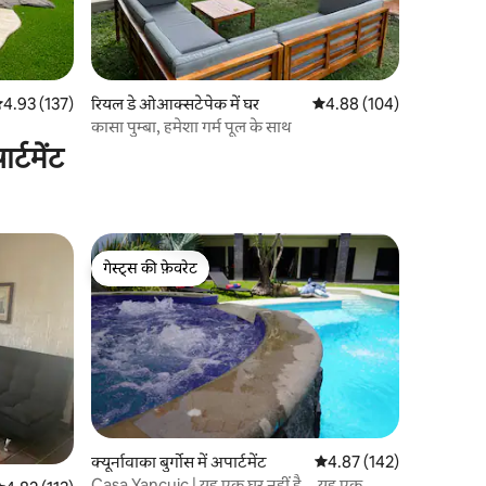
सत रेटिंग 5 में से 4.93, 137 समीक्षाएँ
4.93 (137)
रियल डे ओआक्सटेपेक में घर
औसत रेटिंग 5 में से 4.88, 10
4.88 (104)
कासा पुम्बा, हमेशा गर्म पूल के साथ
्टमेंट
गेस्ट्स की फ़ेवरेट
गेस्ट्स की फ़ेवरेट
क्यूर्नावाका बुर्गोस में अपार्टमेंट
औसत रेटिंग 5 में से 4.87, 14
4.87 (142)
Casa Yancuic | यह एक घर नहीं है... यह एक