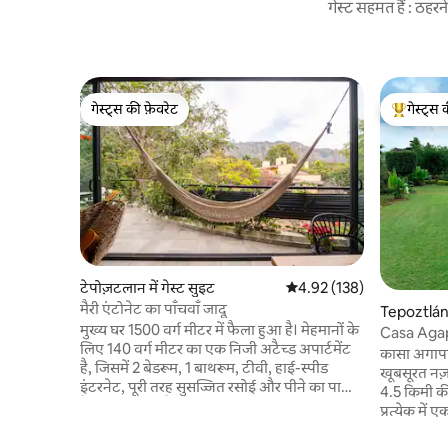
गेस्ट सहमत हैं : ठह
गेस्ट्स की फ़ेवरेट
गेस्ट्स 
गेस्ट्स की फ़ेवरेट
गेस्ट्स का 
टेपोज़टलान में गेस्ट सुइट
औसत रेटिंग 5 में से 4.92, 138
4.92 (138)
मैरी एंटोनेट का पाँचवाँ जादू
Tepoztlán 
मुख्य घर 1500 वर्ग मीटर में फैला हुआ है। मेहमानों के
Casa Agap
लिए 140 वर्ग मीटर का एक निजी अटैच्ड अपार्टमेंट
Xolatlaco
कासा अगापांड
है, जिसमें 2 बेडरूम, 1 बाथरूम, टीवी, हाई-स्पीड
खूबसूरत नज़
इंटरनेट, पूरी तरह सुसज्जित रसोई और पीने का पानी
4.5 किमी की द
है। गद्दे बेहतरीन हैं। पालतू जीवों और अतिरिक्त
प्रत्येक में
मेहमानों की इजाज़त नहीं है। बगीचे, सोलर-हीटेड पूल,
कमरे की सफ़ाई 
साइकिलों और बारबेक्यू एरिया का ऐक्सेस। ज़ेन स्पेस: