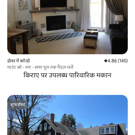
डोवर में कॉन्डो
औसत रेटिंग 5 में स
4.86 (145)
माउंट स्नो - स्पा - समर पूल तक पैदल चलें
किराए पर उपलब्ध पारिवारिक मकान
सुपरहोस्ट
सुपरहोस्ट