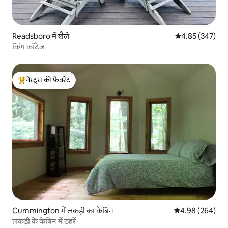
Readsboro में शैले
औसत रेटिंग 5 में स
4.85 (347)
किंग कॉटेज
गेस्ट्स की फ़ेवरेट
गेस्ट्स का टॉप फ़ेवरेट
Cummington में लकड़ी का केबिन
औसत रेटिंग 5 में स
4.98 (264)
लकड़ी के केबिन में ठहरें