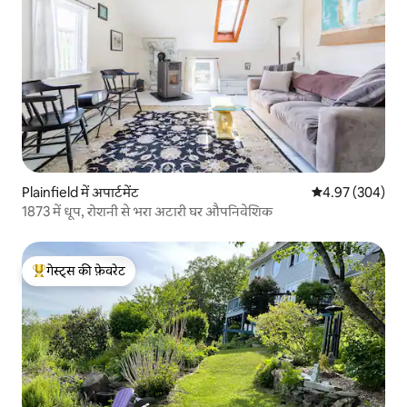
Plainfield में अपार्टमेंट
औसत रेटिंग 5 में स
4.97 (304)
1873 में धूप, रोशनी से भरा अटारी घर औपनिवेशिक
गेस्ट्स की फ़ेवरेट
गेस्ट्स का टॉप फ़ेवरेट