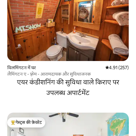
विलमिंगटन में घर
औसत रेटिंग 5 में स
4.91 (257)
लैमिंगटन ए - फ़्रेम - आरामदायक और सुविधाजनक
एयर कंडीशनिंग की सुविधा वाले किराए पर
उपलब्ध अपार्टमेंट
गेस्ट्स की फ़ेवरेट
गेस्ट्स का टॉप फ़ेवरेट