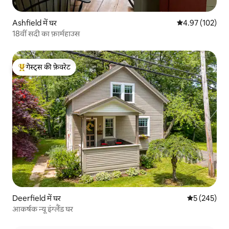
Ashfield में घर
औसत रेटिंग 5 में स
4.97 (102)
18वीं सदी का फ़ार्महाउस
गेस्ट्स की फ़ेवरेट
गेस्ट्स का टॉप फ़ेवरेट
Deerfield में घर
औसत रेटिंग 5 मे
5 (245)
आकर्षक न्यू इंग्लैंड घर