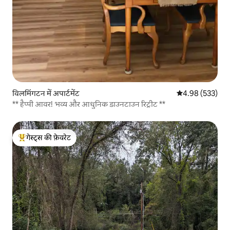
विलमिंगटन में अपार्टमेंट
औसत रेटिंग 5 में स
4.98 (533)
** हैप्पी आवर! भव्य और आधुनिक डाउनटाउन रिट्रीट **
गेस्ट्स की फ़ेवरेट
गेस्ट्स का टॉप फ़ेवरेट