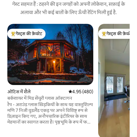
गेस्ट सहमत हैं : ठहरने की इन जगहों को अपनी लोकेशन, सफ़ाई के
अलावा और भी कई बातों के लिए ऊँची रेटिंग मिली हुई है.
गेस्ट्स की फ़ेवरेट
गेस्ट्स की फ़ेवरेट
गेस्ट्स का टॉप फ़ेवरेट
गेस्ट्स का टॉप फ़ेवरेट
ओटिस में शैले
औसत रेटिंग 5 में से 4.95, 480 समीक्षाएँ
4.95 (480)
बर्कशायर में मिड सेंचुरी ग्लास ऑक्टागन
रैप - अराउंड ग्लास खिड़कियों के साथ यह वास्तुशिल्प
मणि 7 निजी वुडलैंड एकड़ पर अपने विशिष्ट रूप से
डिज़ाइन किए गए, अनौपचारिक इंटीरियर के साथ
मेहमानों का स्वागत करता है। पृष्ठभूमि के रूप में फर्श
से छत की खिड़कियों के साथ लकड़ी से जलने वाली
चिमनी के चारों ओर आरामदायक, या सितारों पर