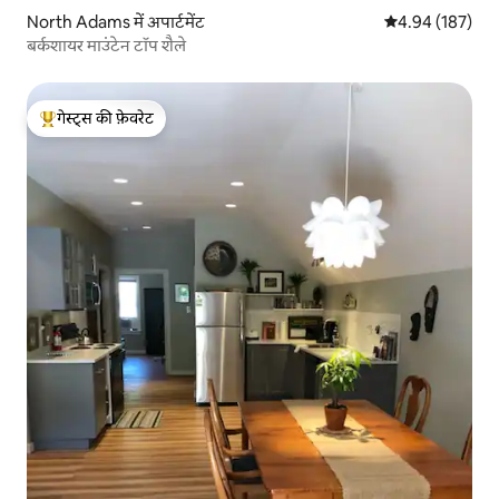
North Adams में अपार्टमेंट
औसत रेटिंग 5 में स
4.94 (187)
बर्कशायर माउंटेन टॉप शैले
गेस्ट्स की फ़ेवरेट
गेस्ट्स का टॉप फ़ेवरेट