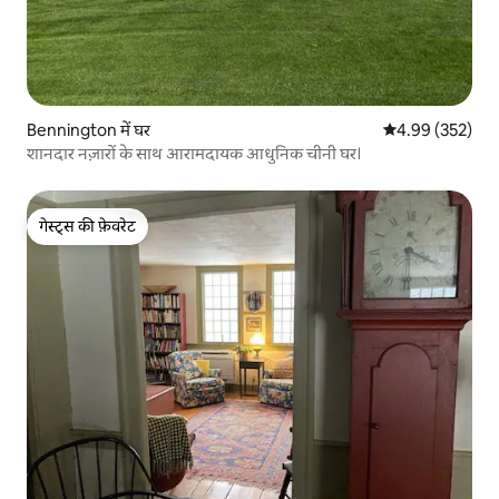
Bennington में घर
औसत रेटिंग 5 में स
4.99 (352)
शानदार नज़ारों के साथ आरामदायक आधुनिक चीनी घर।
गेस्ट्स की फ़ेवरेट
गेस्ट्स की फ़ेवरेट