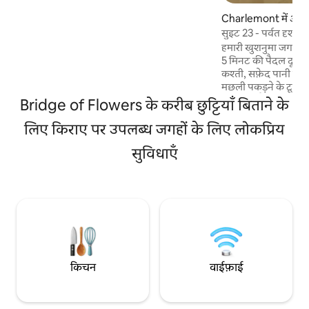
टकटकी लगाने वाले फायरपिट के चारों ओर विशाल
Charlemont में अपार्ट
डेक पर बैठें। क्षेत्र में अद्भुत सांस्कृतिक और बाहरी
गतिविधियों के लिए एक घर के आधार के रूप में
सुइट 23 - पर्वत दृश्य
उपयोग करें, या कभी भी घर छोड़ने के बिना
हमारी खुशनुमा जगह बर्
विलासिता में प्रकृति का आनंद लें। * रियायती दरों के
5 मिनट की पैदल दूरी पर है। हिलटाउन 
लिए मिडवीक बुक करें
कश्ती, सफ़ेद पानी की रा
IG@midcenturyoctagon
मछली पकड़ने के टूर के
मिनट की पैदल दूरी पर
Bridge of Flowers के करीब छुट्टियाँ बिताने के
दूरी पर और टयूबिंग के लिए शटल।
लिए किराए पर उपलब्ध जगहों के लिए लोकप्रिय
वेन्यू तक जाने के लिए 5 मिन
पकाने की सभी ज़रूरी चीज़ों 
सुविधाएँ
देते हैं, एक निजी पिक
ग्रिल है (चारकोल दिया गया है)। हम सं
परिवार के घर में रहते हैं और हम अपना 
साझा करने के लिए उत्सा
किचन
वाईफ़ाई