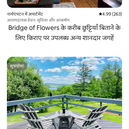
नार्थएंपटन में अपार्टमेंट
औसत रेटिंग 5 में स
4.99 (263)
आरामदायक हेवन: सुविधा और आकर्षण
Bridge of Flowers के करीब छुट्टियाँ बिताने के
लिए किराए पर उपलब्ध अन्य शानदार जगहें
सुपरहोस्ट
सुपरहोस्ट