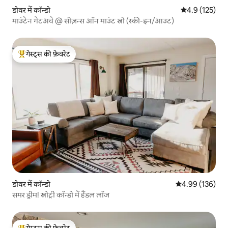
डोवर में कॉन्डो
औसत रेटिंग 5 में 
4.9 (125)
माउंटेन गेटअवे @ सीज़न्स ऑन माउंट स्नो (स्की-इन/आउट)
गेस्ट्स की फ़ेवरेट
गेस्ट्स का टॉप फ़ेवरेट
डोवर में कॉन्डो
औसत रेटिंग 5 में स
4.99 (136)
समर ड्रीम! स्नोट्री कॉन्डो में हैंडल लॉज